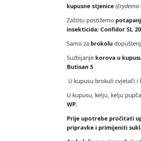
kupusne stjenice
(
Erydema 
Zaštitu postižemo
potapanj
insekticida: Confidor SL 20
Samo za
brokolu
dopuštenje
Suzbijanje
korova u kupusu
Butisan S
U kupusu brokuli cvjetači i 
U kupusu, kelju, kelju pupča
WP.
Prije upotrebe pročitati u
pripravke i primijeniti su