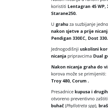
koristiti
Lentagran 45 WP, X
Starane250.
U
grahu
za suzbijanje jedno
nakon sjetve a prije nican
Pendigan 330EC, Dost 330.
Jednogodišnji
uskolisni kor
nicanja
pripravcima
Dual go
Nakon nicanja graha do vi
korova može se primijeniti:
Troy 480, Corum .
Presadnice
kupusa i drugi
otvoreno preventivno zaštiti
buhač
(
Phyllotreta spp
),
bra