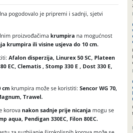
na pogodovalo je pripremi i sadnji, sjetvi
ednim proizvođačima
krumpira
na mogućnost
ja krumpira ili visine usjeva do 10 cm.
iti:
Afalon disperzija, Linurex 50 SC, Plateen
 80 EC, Clematis , Stomp 330 E , Dost 330 E,
10 cm
krumpira može se koristiti:
Sencor WG 70,
 Magnum, Trawel.
je korova
nakon sadnje prije nicanja
mogu se
mp aqua, Pendigan 330EC, Filon 80EC.
stu za suzbijanje širokolisnih korova može se