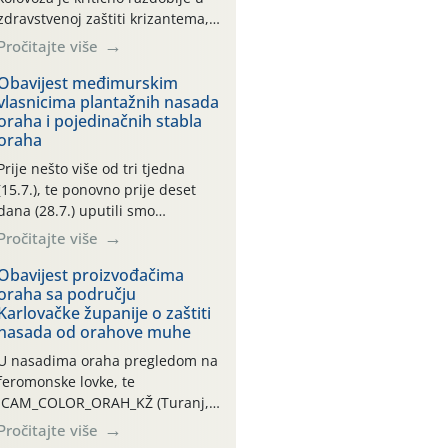
zdravstvenoj zaštiti krizantema,
a prije zamračivanja u proteklom
Pročitajte više
smo mjesecu tri puta upućivali
preporuke o preventivnim
Obavijest međimurskim
vlasnicima plantažnih nasada
mjerama zaštite krizantema od
oraha i pojedinačnih stabla
najčešćih uzročnika bolesti,
oraha
štetnika i fito-fagnih grinja (23.7.,
14.7., 06.7.)! Na početku ovog
Prije nešto više od tri tjedna
mjeseca je zabilježeno je
(15.7.), te ponovno prije deset
povijesno i ekstremno vruće
dana (28.7.) uputili smo
meteorološko razdoblje, uz
obavijesti vlasnicima plantažnih
Pročitajte više
najviše temperature […]
nasada oraha i pojedinačnih
stabla o početku leta i
Obavijest proizvođačima
oraha sa području
ovogodišnjoj potrebi usmjerenog
Karlovačke županije o zaštiti
suzbijanja orahove muhe
nasada od orahove muhe
(Rhagoletis completa)! Već
dvanaest dana traje drugi
U nasadima oraha pregledom na
ovogodišnji “toplinski udar”, koji
feromonske lovke, te
naročito izražen zadnja šest
CAM_COLOR_ORAH_KŽ (Turanj,
dana (31.7.-05.8.), jer najviše
Vojnić) zabilježena je mala
Pročitajte više
temperature zraka svakodnevno
populacija odraslih oblika