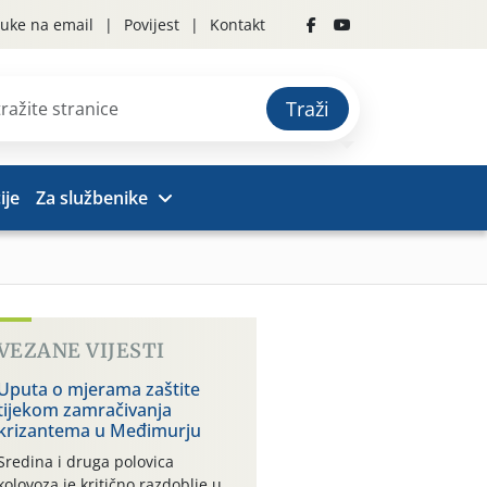
uke na email
Povijest
Kontakt
Traži
ije
Za službenike
VEZANE VIJESTI
Uputa o mjerama zaštite
tijekom zamračivanja
krizantema u Međimurju
Sredina i druga polovica
kolovoza je kritično razdoblje u