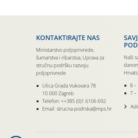
KONTAKTIRAJTE NAS
SAV
POD
Ministarstvo poljoprivrede,
Naši s
šumarstva i ribarstva, Uprava za
danom
stručnu podršku razvoju
Hrvats
poljoprivrede
8 –
Ulica Grada Vukovara 78
7 – 
10 000 Zagreb
Telefon: ++385 (0)1 6106 692
Adr
Email: strucna-podrska@mps.hr