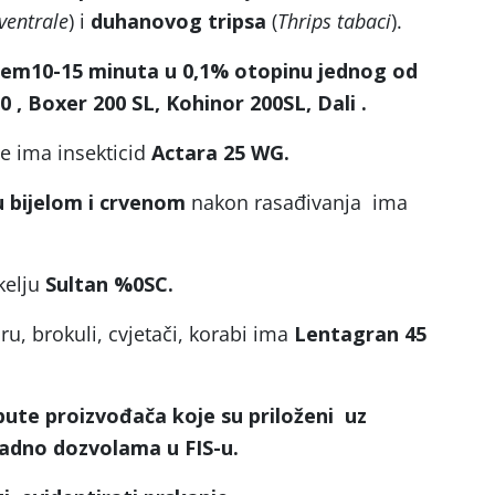
ventrale
) i
duhanovog tripsa
(
Thrips tabaci
).
em10-15 minuta u 0,1% otopinu jednog od
0 , Boxer 200 SL, Kohinor 200SL, Dali .
 ima insekticid
Actara 25 WG.
 bijelom i crvenom
nakon rasađivanja ima
kelju
Sultan %0SC.
ru, brokuli, cvjetači, korabi ima
Lentagran 45
pute proizvođača koje su priloženi uz
kladno dozvolama u FIS-u.