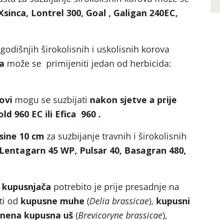
sinca, Lontrel 300, Goal , Galigan 240EC,
godišnjih širokolisnih i uskolisnih korova
ja
može se primijeniti jedan od herbicida:
ovi
mogu se suzbijati
nakon sjetve a prije
ld 960 EC ili Efica 960 .
sine 10 cm
za suzbijanje travnih i širokolisnih
Lentagarn 45 WP, Pulsar 40, Basagran 480,
h kupusnjača
potrebito je prije presadnje na
ti od
kupusne muhe
(
Delia brassicae
),
kupusni
šnena kupusna
uš
(
Brevicoryne brassicae
),