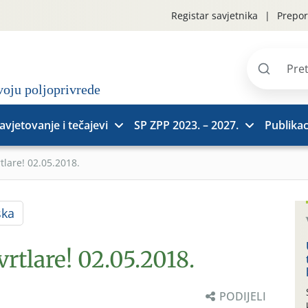
Registar savjetnika
Prepor
Pretraži
stranice
avjetovanje i tečajevi
SP ZPP 2023. – 2027.
Publikac
tlare! 02.05.2018.
ska
vrtlare! 02.05.2018.
PODIJELI