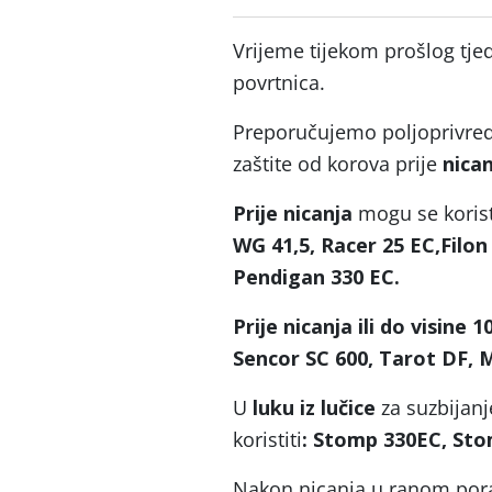
Vrijeme tijekom prošlog tjed
povrtnica.
Preporučujemo poljoprivr
zaštite od korova prije
nican
Prije nicanja
mogu se korist
WG 41,5, Racer 25 EC,Filon
Pendigan 330 EC.
Prije nicanja ili do visine 
Sencor SC 600, Tarot DF,
U
luku iz lučice
za suzbijan
koristiti
: Stomp 330EC, Sto
Nakon nicanja u ranom pora