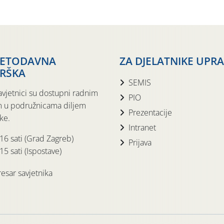
JETODAVNA
ZA DJELATNIKE UPR
RŠKA
SEMIS
avjetnici su dostupni radnim
PIO
 u podružnicama diljem
Prezentacije
ke.
Intranet
 16 sati (Grad Zagreb)
Prijava
15 sati (Ispostave)
esar savjetnika