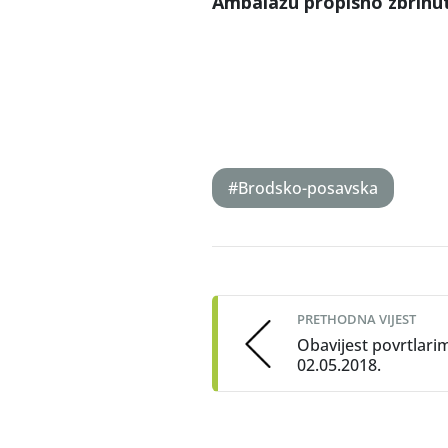
Ambalažu propisno zbrinuti
#Brodsko-posavska
Post
navigation
PRETHODNA VIJEST
Obavijest povrtlari
02.05.2018.