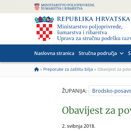
Naslovna stranica
Stručna područja
S
»
Preporuke za zaštitu bilja
»
Obavijest za povr
ŽUPANIJA:
Brodsko-posav
Obavijest za po
2. svibnja 2018.