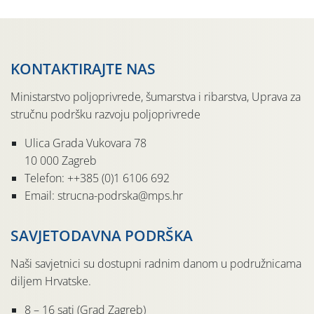
KONTAKTIRAJTE NAS
Ministarstvo poljoprivrede, šumarstva i ribarstva, Uprava za
stručnu podršku razvoju poljoprivrede
Ulica Grada Vukovara 78
10 000 Zagreb
Telefon: ++385 (0)1 6106 692
Email: strucna-podrska@mps.hr
SAVJETODAVNA PODRŠKA
Naši savjetnici su dostupni radnim danom u podružnicama
diljem Hrvatske.
8 – 16 sati (Grad Zagreb)