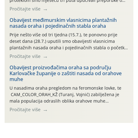
proteklom smo mjesecu tri puta upućivali preporuke o
preventivnim mjerama zaštite krizantema od najčešćih
Pročitajte više
uzročnika bolesti, štetnika i fito-fagnih grinja (23.7., 14.7.,
06.7.)! Na početku ovog mjeseca je zabilježeno je
Obavijest međimurskim vlasnicima plantažnih
nasada oraha i pojedinačnih stabla oraha
povijesno i ekstremno vruće meteorološko razdoblje, uz
najviše temperature […]
Prije nešto više od tri tjedna (15.7.), te ponovno prije
deset dana (28.7.) uputili smo obavijesti vlasnicima
plantažnih nasada oraha i pojedinačnih stabla o početku
leta i ovogodišnjoj potrebi usmjerenog suzbijanja
Pročitajte više
orahove muhe (Rhagoletis completa)! Već dvanaest dana
traje drugi ovogodišnji “toplinski udar”, koji naročito
Obavijest proizvođačima oraha sa području
Karlovačke županije o zaštiti nasada od orahove
izražen zadnja šest dana (31.7.-05.8.), jer najviše
muhe
temperature zraka svakodnevno […]
U nasadima oraha pregledom na feromonske lovke, te
CAM_COLOR_ORAH_KŽ (Turanj, Vojnić) zabilježena je
mala populacija odraslih oblika orahove muhe
(Rhagoletis completa). Niska brojnost može se objasniti
Pročitajte više
činjenicom da je riječ o mladim nasadima s vrlo malim
urodom, što je povezano i s manjim brojem prezimjelih
jedinki. U starijim nasadima, na žutim ljepljivim Rebell
pločama s […]