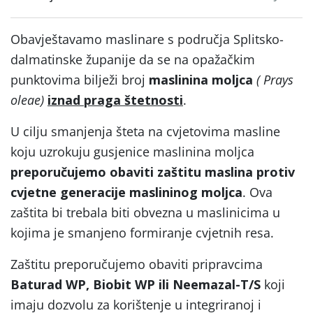
Obavještavamo maslinare s područja Splitsko-
dalmatinske županije da se na opažačkim
punktovima bilježi broj
maslinina moljca
( Prays
oleae)
iznad praga štetnosti
.
U cilju smanjenja šteta na cvjetovima masline
koju uzrokuju gusjenice maslinina moljca
preporučujemo obaviti zaštitu maslina protiv
cvjetne generacije maslininog moljca
. Ova
zaštita bi trebala biti obvezna u maslinicima u
kojima je smanjeno formiranje cvjetnih resa.
Zaštitu preporučujemo obaviti pripravcima
Baturad WP, Biobit WP ili Neemazal-T/S
koji
imaju dozvolu za korištenje u integriranoj i