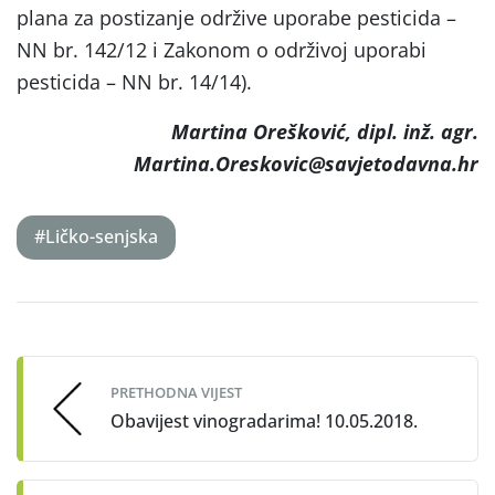
plana za postizanje održive uporabe pesticida –
NN br. 142/12 i Zakonom o održivoj uporabi
pesticida – NN br. 14/14).
Martina Orešković, dipl. inž. agr.
Martina.Oreskovic@savjetodavna.hr
#Ličko-senjska
Post
navigation
PRETHODNA VIJEST
Obavijest vinogradarima! 10.05.2018.