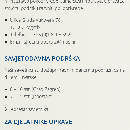
Ministarstvo poljoprivrede, šumarstva i ribarstva, Uprava za
stručnu podršku razvoju poljoprivrede
Ulica Grada Vukovara 78
10 000 Zagreb
Telefon: ++385 (0)1 6106 692
Email: strucna-podrska@mps.hr
SAVJETODAVNA PODRŠKA
Naši savjetnici su dostupni radnim danom u podružnicama
diljem Hrvatske.
8 – 16 sati (Grad Zagreb)
7 – 15 sati (Ispostave)
Adresar savjetnika
ZA DJELATNIKE UPRAVE