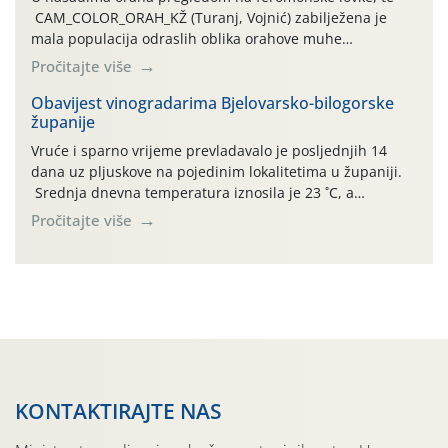
CAM_COLOR_ORAH_KŽ (Turanj, Vojnić) zabilježena je
mala populacija odraslih oblika orahove muhe
(Rhagoletis completa). Niska brojnost može se objasniti
Pročitajte više
činjenicom da je riječ o mladim nasadima s vrlo malim
urodom, što je povezano i s manjim brojem prezimjelih
Obavijest vinogradarima Bjelovarsko-bilogorske
županije
jedinki. U starijim nasadima, na žutim ljepljivim Rebell
pločama s […]
Vruće i sparno vrijeme prevladavalo je posljednjih 14
dana uz pljuskove na pojedinim lokalitetima u županiji.
Srednja dnevna temperatura iznosila je 23 ˚C, a
maksimalne su posljednjih dana dosezale do 35 ˚C.
Pročitajte više
Simptome plamenjače vinove loze (Plasmoparas
viticola) vidljivi su na zapercima i vršnom mladom lišću.
Kako bi i dalje održali zdravu lisnu masu u zaštiti je
moguće […]
KONTAKTIRAJTE NAS