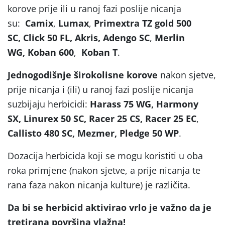
korove prije ili u ranoj fazi poslije nicanja
su:
Camix
,
Lumax
,
Primextra TZ gold 500
SC, Click 50 FL, Akris,
Adengo SC
,
Merlin
WG,
Koban 600
,
Koban T
.
Jednogodišnje širokolisne korove
nakon sjetve,
prije nicanja i (ili) u ranoj fazi poslije nicanja
suzbijaju herbicidi:
Harass 75 WG, Harmony
SX,
Linurex 50 SC,
Racer 25 CS, Racer 25 EC
,
Callisto 480 SC, Mezmer,
Pledge 50 WP
.
Dozacija herbicida koji se mogu koristiti u oba
roka primjene (nakon sjetve, a prije nicanja te
rana faza nakon nicanja kulture) je različita.
Da bi se herbicid aktivirao vrlo je važno da je
tretirana površina vlažna!