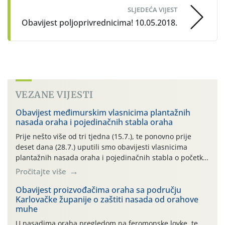
SLJEDEĆA VIJEST
Obavijest poljoprivrednicima! 10.05.2018.
VEZANE VIJESTI
Obavijest međimurskim vlasnicima plantažnih
nasada oraha i pojedinačnih stabla oraha
Prije nešto više od tri tjedna (15.7.), te ponovno prije
deset dana (28.7.) uputili smo obavijesti vlasnicima
plantažnih nasada oraha i pojedinačnih stabla o početku
leta i ovogodišnjoj potrebi usmjerenog suzbijanja
Pročitajte više
orahove muhe (Rhagoletis completa)! Već dvanaest dana
traje drugi ovogodišnji “toplinski udar”, koji naročito
Obavijest proizvođačima oraha sa području
Karlovačke županije o zaštiti nasada od orahove
izražen zadnja šest dana (31.7.-05.8.), jer najviše
muhe
temperature zraka svakodnevno […]
U nasadima oraha pregledom na feromonske lovke, te