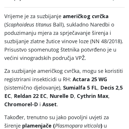
Vrijeme je za suzbijanje
američkog cvrčka
(
Scaphoideus titanus
Ball), sukladno Naredbi o
poduzimanju mjera za sprječavanje širenja i
suzbijanje zlatne žutice vinove loze (NN 48/2018).
Prisustvo spomenutog štetnika potvrđeno je u
većini vinogradskih područja VPŽ.
Za suzbijanje američkog cvrčka, mogu se koristiti
registrirani insekticidi u RH:
Actara 25 WG
(sistemično djelovanje),
Sumialfa 5 FL
,
Decis 2,5
EC
,
Reldan 22 EC
,
Nurelle D
,
Cythrin Max
,
Chromorel-D
i
Asset
.
Također, trenutno su jako povoljni uvjeti za
širenje
plamenjače (
Plasmopara viticola
)
u