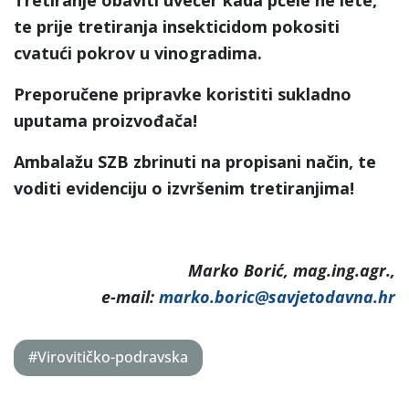
te prije tretiranja insekticidom pokositi
cvatući pokrov u vinogradima.
Preporučene pripravke koristiti sukladno
uputama proizvođača!
Ambalažu SZB zbrinuti na propisani način, te
voditi evidenciju o izvršenim tretiranjima!
Marko Borić, mag.ing.agr.,
e-mail:
marko.boric@savjetodavna.hr
#Virovitičko-podravska