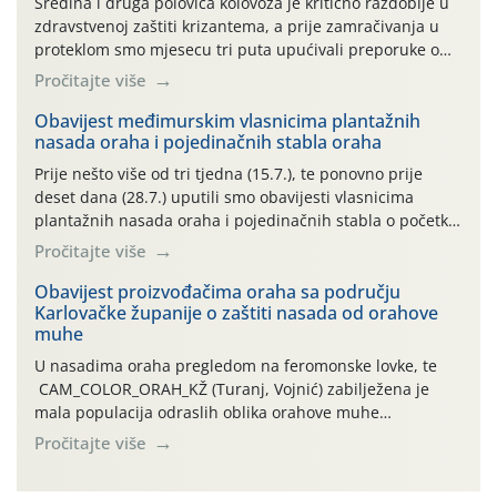
Sredina i druga polovica kolovoza je kritično razdoblje u
zdravstvenoj zaštiti krizantema, a prije zamračivanja u
proteklom smo mjesecu tri puta upućivali preporuke o
preventivnim mjerama zaštite krizantema od najčešćih
Pročitajte više
uzročnika bolesti, štetnika i fito-fagnih grinja (23.7., 14.7.,
06.7.)! Na početku ovog mjeseca je zabilježeno je
Obavijest međimurskim vlasnicima plantažnih
nasada oraha i pojedinačnih stabla oraha
povijesno i ekstremno vruće meteorološko razdoblje, uz
najviše temperature […]
Prije nešto više od tri tjedna (15.7.), te ponovno prije
deset dana (28.7.) uputili smo obavijesti vlasnicima
plantažnih nasada oraha i pojedinačnih stabla o početku
leta i ovogodišnjoj potrebi usmjerenog suzbijanja
Pročitajte više
orahove muhe (Rhagoletis completa)! Već dvanaest dana
traje drugi ovogodišnji “toplinski udar”, koji naročito
Obavijest proizvođačima oraha sa području
Karlovačke županije o zaštiti nasada od orahove
izražen zadnja šest dana (31.7.-05.8.), jer najviše
muhe
temperature zraka svakodnevno […]
U nasadima oraha pregledom na feromonske lovke, te
CAM_COLOR_ORAH_KŽ (Turanj, Vojnić) zabilježena je
mala populacija odraslih oblika orahove muhe
(Rhagoletis completa). Niska brojnost može se objasniti
Pročitajte više
činjenicom da je riječ o mladim nasadima s vrlo malim
urodom, što je povezano i s manjim brojem prezimjelih