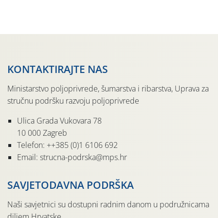
jedinki. U starijim nasadima, na žutim ljepljivim Rebell
pločama s […]
KONTAKTIRAJTE NAS
Ministarstvo poljoprivrede, šumarstva i ribarstva, Uprava za
stručnu podršku razvoju poljoprivrede
Ulica Grada Vukovara 78
10 000 Zagreb
Telefon: ++385 (0)1 6106 692
Email: strucna-podrska@mps.hr
SAVJETODAVNA PODRŠKA
Naši savjetnici su dostupni radnim danom u podružnicama
diljem Hrvatske.