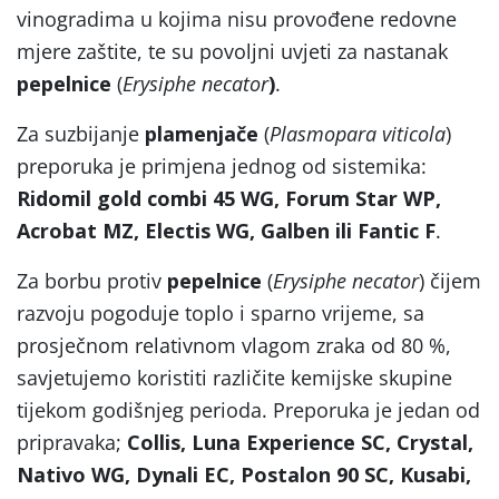
vinogradima u kojima nisu provođene redovne
mjere zaštite, te su povoljni uvjeti za nastanak
pepelnice
(
Erysiphe necator
)
.
Za suzbijanje
plamenjače
(
Plasmopara viticola
)
preporuka je primjena jednog od sistemika:
Ridomil gold combi 45 WG, Forum Star WP,
Acrobat MZ, Electis WG, Galben ili Fantic F
.
Za borbu protiv
pepelnice
(
Erysiphe necator
) čijem
razvoju pogoduje toplo i sparno vrijeme, sa
prosječnom relativnom vlagom zraka od 80 %,
savjetujemo koristiti različite kemijske skupine
tijekom godišnjeg perioda. Preporuka je jedan od
pripravaka;
Collis, Luna Experience SC, Crystal,
Nativo WG, Dynali EC, Postalon 90 SC, Kusabi,