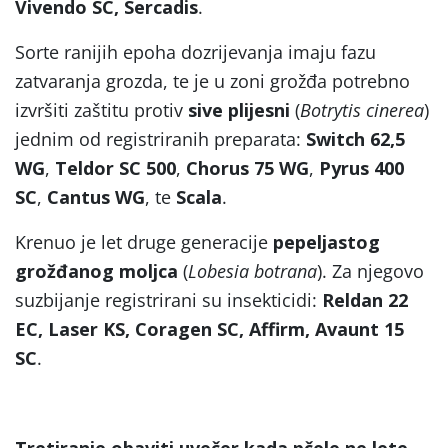
Vivendo SC, Sercadis
.
Sorte ranijih epoha dozrijevanja imaju fazu
zatvaranja grozda, te je u zoni grožđa potrebno
izvršiti zaštitu protiv
sive plijesni
(
Botrytis cinerea
)
jednim od registriranih preparata:
Switch 62,5
WG
,
Teldor SC 500
,
Chorus 75 WG
,
Pyrus 400
SC
,
Cantus WG
, te
Scala
.
Krenuo je let druge generacije
pepeljastog
grožđanog moljca
(
Lobesia botrana
). Za njegovo
suzbijanje registrirani su insekticidi:
Reldan 22
EC, Laser KS, Coragen SC, Affirm, Avaunt 15
SC
.
Tretiranje obaviti uvečer kada pčele ne lete,