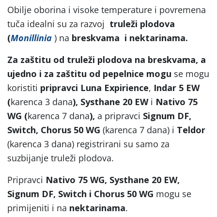
Obilje oborina i visoke temperature i povremena
tuča idealni su za razvoj
truleži plodova
(
Monillinia
) na
breskvama i nektarinama.
Za zaštitu od truleži plodova na breskvama, a
ujedno i za zaštitu od pepelnice mogu
se mogu
koristiti
pripravci Luna Expirience
,
Indar 5 EW
(
karenca 3 dana
), Systhane 20 EW
i
Nativo 75
WG (
karenca 7 dana
),
a pripravci
Signum DF,
Switch, Chorus 50 WG
(karenca 7 dana) i
Teldor
(karenca 3 dana) registrirani su samo za
suzbijanje truleži plodova.
Pripravci
Nativo 75 WG, Systhane 20 EW,
Signum DF, Switch i Chorus 50 WG
mogu se
primijeniti i na
nektarinama
.