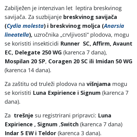
Zabilježen je intenzivan let leptira breskvinog
savijača. Za suzbijanje
breskvinog savijača
(
Cydia molesta
)
i breskvinog moljca (
Anarsia
lineatella
),
uzročnika „crvljivosti“ plodova, mogu
se koristiti insekticidi
Runner SC, Affirm, Avaunt
EC, Delegate 250 WG
(karenca 7 dana),
Mospilan 20 SP
,
Coragen 20 SC ili Imidan 50 WG
(karenca 14 dana).
Za zaštitu od truleži plodova na
višnjama
mogu
se koristiti
Luna Expirience i Signum
(karenca 7
dana).
Za
trešnje
su registrirani pripravci:
Luna
Expirience , Signum
,
Switch
(karenca 7 dana)
Indar 5 EW i Teldor
(karenca 3 dana).