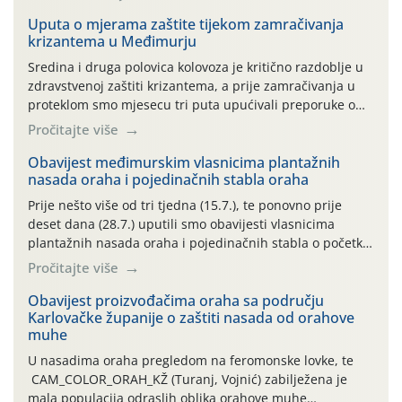
Uputa o mjerama zaštite tijekom zamračivanja
krizantema u Međimurju
Sredina i druga polovica kolovoza je kritično razdoblje u
zdravstvenoj zaštiti krizantema, a prije zamračivanja u
proteklom smo mjesecu tri puta upućivali preporuke o
preventivnim mjerama zaštite krizantema od najčešćih
Pročitajte više
uzročnika bolesti, štetnika i fito-fagnih grinja (23.7., 14.7.,
06.7.)! Na početku ovog mjeseca je zabilježeno je
Obavijest međimurskim vlasnicima plantažnih
nasada oraha i pojedinačnih stabla oraha
povijesno i ekstremno vruće meteorološko razdoblje, uz
najviše temperature […]
Prije nešto više od tri tjedna (15.7.), te ponovno prije
deset dana (28.7.) uputili smo obavijesti vlasnicima
plantažnih nasada oraha i pojedinačnih stabla o početku
leta i ovogodišnjoj potrebi usmjerenog suzbijanja
Pročitajte više
orahove muhe (Rhagoletis completa)! Već dvanaest dana
traje drugi ovogodišnji “toplinski udar”, koji naročito
Obavijest proizvođačima oraha sa području
Karlovačke županije o zaštiti nasada od orahove
izražen zadnja šest dana (31.7.-05.8.), jer najviše
muhe
temperature zraka svakodnevno […]
U nasadima oraha pregledom na feromonske lovke, te
CAM_COLOR_ORAH_KŽ (Turanj, Vojnić) zabilježena je
mala populacija odraslih oblika orahove muhe