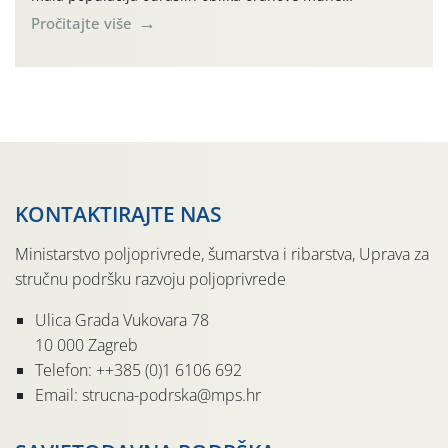
(Rhagoletis completa). Niska brojnost može se objasniti
Pročitajte više
činjenicom da je riječ o mladim nasadima s vrlo malim
urodom, što je povezano i s manjim brojem prezimjelih
jedinki. U starijim nasadima, na žutim ljepljivim Rebell
pločama s […]
KONTAKTIRAJTE NAS
Ministarstvo poljoprivrede, šumarstva i ribarstva, Uprava za
stručnu podršku razvoju poljoprivrede
Ulica Grada Vukovara 78
10 000 Zagreb
Telefon: ++385 (0)1 6106 692
Email: strucna-podrska@mps.hr