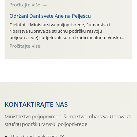
na pokusnom polju "Poredje", kraj naselja Belica (ARKOD
Pročitajte više
parcela ID 2445031) (središnji dio Međimurske županije).
Održani Dani svete Ane na Pelješcu
Djelatnici Ministarstva poljoprivrede, šumarstva i
ribarstva (Uprava za stručnu podršku razvoju
poljoprivrede) sudjelovali su na tradicionalnom Vinskom
forumu, održanom 24.07.2026. godine u Domu vinarske
Pročitajte više
tradicije u Putnikovićima na poluotoku Pelješcu, u
organizaciji PZ Putniković, Zadružni savez Dalmacije,
Udruga Dalmika i općina Ston. Manifestacija, koja se već
sedmu godinu zaredom održava u sklopu proslave Dana
svete […]
KONTAKTIRAJTE NAS
Ministarstvo poljoprivrede, šumarstva i ribarstva, Uprava za
stručnu podršku razvoju poljoprivrede
Ulica Grada Vukovara 78