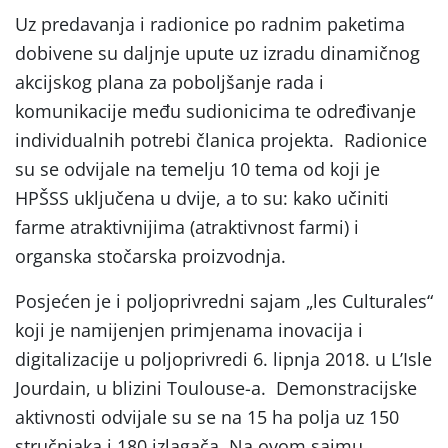
Uz predavanja i radionice po radnim paketima
dobivene su daljnje upute uz izradu dinamičnog
akcijskog plana za poboljšanje rada i
komunikacije među sudionicima te određivanje
individualnih potrebi članica projekta. Radionice
su se odvijale na temelju 10 tema od koji je
HPŠSS uključena u dvije, a to su: kako učiniti
farme atraktivnijima (atraktivnost farmi) i
organska stočarska proizvodnja.
Posjećen je i poljoprivredni sajam „les Culturales“
koji je namijenjen primjenama inovacija i
digitalizacije u poljoprivredi 6. lipnja 2018. u L’Isle
Jourdain, u blizini Toulouse-a. Demonstracijske
aktivnosti odvijale su se na 15 ha polja uz 150
stručnjaka i 180 izlagača. Na ovom sajmu