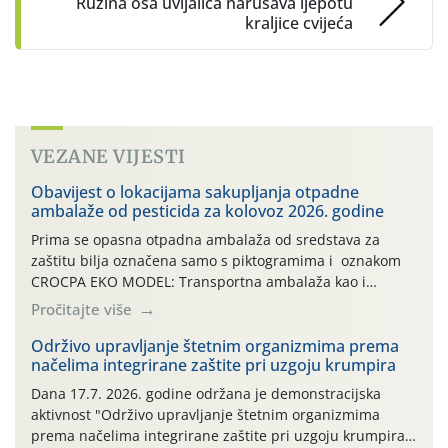
Ružina osa uvijalica narušava ljepotu
kraljice cvijeća
VEZANE VIJESTI
Obavijest o lokacijama sakupljanja otpadne
ambalaže od pesticida za kolovoz 2026. godine
Prima se opasna otpadna ambalaža od sredstava za
zaštitu bilja označena samo s piktogramima i oznakom
CROCPA EKO MODEL: Transportna ambalaža kao i
ambalaža drugih proizvoda koji nisu sredstva za zaštitu
Pročitajte više
bilja (npr. ambalaža od mineralnih gnojiva,) se ne
prihvaća. Korisnicima je osiguran besplatni povrat
Održivo upravljanje štetnim organizmima prema
načelima integrirane zaštite pri uzgoju krumpira
prazne ambalaže isključivo ovih tvrtki: AGROCHEM-MAKS,
AGRONOM, ALBAUGH TKI* (PINUS […]
Dana 17.7. 2026. godine održana je demonstracijska
aktivnost "Održivo upravljanje štetnim organizmima
prema načelima integrirane zaštite pri uzgoju krumpira"