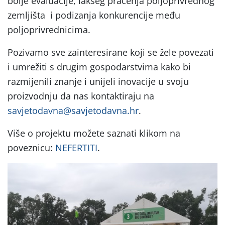
bolje evaluacije, lakšeg praćenja poljoprivrednog
zemljišta i podizanja konkurencije među
poljoprivrednicima.
Pozivamo sve zainteresirane koji se žele povezati
i umrežiti s drugim gospodarstvima kako bi
razmijenili znanje i unijeli inovacije u svoju
proizvodnju da nas kontaktiraju na
savjetodavna@savjetodavna.hr
.
Više o projektu možete saznati klikom na
poveznicu:
NEFERTITI
.