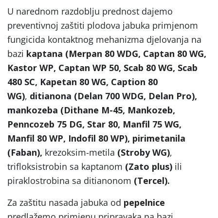
U narednom razdoblju prednost dajemo
preventivnoj zaštiti plodova jabuka primjenom
fungicida kontaktnog mehanizma djelovanja na
bazi
kaptana (Merpan 80 WDG, Captan 80 WG,
Kastor WP, Captan WP 50, Scab 80 WG, Scab
480 SC, Kapetan 80 WG, Caption 80
WG)
,
ditianona (Delan 700 WDG, Delan Pro),
mankozeba (Dithane M-45, Mankozeb,
Penncozeb 75 DG, Star 80, Manfil 75 WG,
Manfil 80 WP, Indofil 80 WP), pirimetanila
(Faban),
krezoksim-metila
(Stroby WG)
,
trifloksistrobin sa kaptanom
(Zato plus)
ili
piraklostrobina sa ditianonom
(Tercel).
Za zaštitu nasada jabuka od
pepelnice
predlažemo primjenu pripravaka na bazi