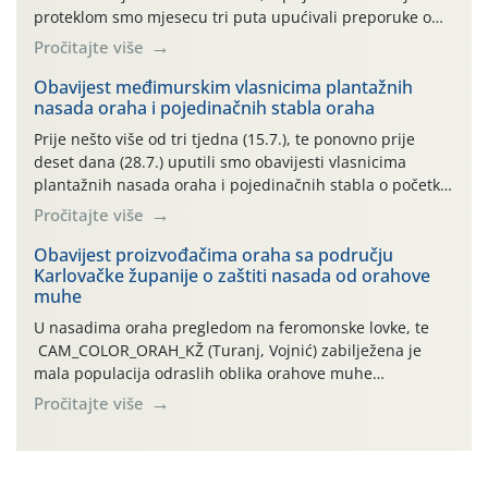
proteklom smo mjesecu tri puta upućivali preporuke o
preventivnim mjerama zaštite krizantema od najčešćih
Pročitajte više
uzročnika bolesti, štetnika i fito-fagnih grinja (23.7., 14.7.,
06.7.)! Na početku ovog mjeseca je zabilježeno je
Obavijest međimurskim vlasnicima plantažnih
nasada oraha i pojedinačnih stabla oraha
povijesno i ekstremno vruće meteorološko razdoblje, uz
najviše temperature […]
Prije nešto više od tri tjedna (15.7.), te ponovno prije
deset dana (28.7.) uputili smo obavijesti vlasnicima
plantažnih nasada oraha i pojedinačnih stabla o početku
leta i ovogodišnjoj potrebi usmjerenog suzbijanja
Pročitajte više
orahove muhe (Rhagoletis completa)! Već dvanaest dana
traje drugi ovogodišnji “toplinski udar”, koji naročito
Obavijest proizvođačima oraha sa području
Karlovačke županije o zaštiti nasada od orahove
izražen zadnja šest dana (31.7.-05.8.), jer najviše
muhe
temperature zraka svakodnevno […]
U nasadima oraha pregledom na feromonske lovke, te
CAM_COLOR_ORAH_KŽ (Turanj, Vojnić) zabilježena je
mala populacija odraslih oblika orahove muhe
(Rhagoletis completa). Niska brojnost može se objasniti
Pročitajte više
činjenicom da je riječ o mladim nasadima s vrlo malim
urodom, što je povezano i s manjim brojem prezimjelih
jedinki. U starijim nasadima, na žutim ljepljivim Rebell
pločama s […]