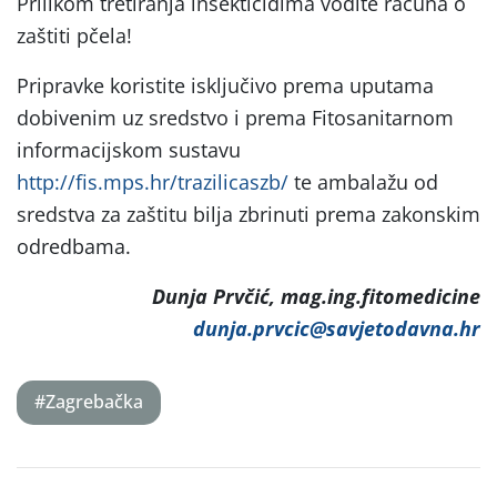
Prilikom tretiranja insekticidima vodite računa o
zaštiti pčela!
Pripravke koristite isključivo prema uputama
dobivenim uz sredstvo i prema Fitosanitarnom
informacijskom sustavu
http://fis.mps.hr/trazilicaszb/
te ambalažu od
sredstva za zaštitu bilja zbrinuti prema zakonskim
odredbama.
Dunja Prvčić, mag.ing.fitomedicine
dunja.prvcic@savjetodavna.hr
#Zagrebačka
Post