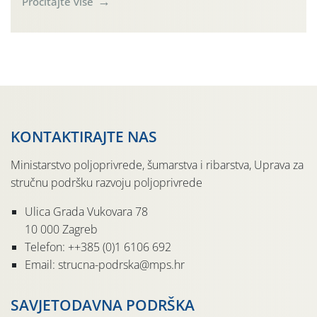
Pročitajte više
Simptome plamenjače vinove loze (Plasmoparas
viticola) vidljivi su na zapercima i vršnom mladom lišću.
Kako bi i dalje održali zdravu lisnu masu u zaštiti je
moguće […]
KONTAKTIRAJTE NAS
Ministarstvo poljoprivrede, šumarstva i ribarstva, Uprava za
stručnu podršku razvoju poljoprivrede
Ulica Grada Vukovara 78
10 000 Zagreb
Telefon: ++385 (0)1 6106 692
Email: strucna-podrska@mps.hr
SAVJETODAVNA PODRŠKA