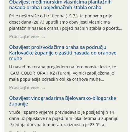
Obavijest međimurskim vlasnicima plantažnih
nasada oraha i pojedinačnih stabla oraha
Prije nešto više od tri tjedna (15.7.), te ponovno prije
deset dana (28.7.) uputili smo obavijesti vlasnicima
plantažnih nasada oraha i pojedinačnih stabla o početku
leta i ovogodišnjoj potrebi usmjerenog suzbijanja
Pročitajte više
orahove muhe (Rhagoletis completa)! Već dvanaest dana
traje drugi ovogodišnji “toplinski udar”, koji naročito
Obavijest proizvođačima oraha sa području
Karlovačke županije o zaštiti nasada od orahove
izražen zadnja šest dana (31.7.-05.8.), jer najviše
muhe
temperature zraka svakodnevno […]
U nasadima oraha pregledom na feromonske lovke, te
CAM_COLOR_ORAH_KŽ (Turanj, Vojnić) zabilježena je
mala populacija odraslih oblika orahove muhe
(Rhagoletis completa). Niska brojnost može se objasniti
Pročitajte više
činjenicom da je riječ o mladim nasadima s vrlo malim
urodom, što je povezano i s manjim brojem prezimjelih
Obavijest vinogradarima Bjelovarsko-bilogorske
županije
jedinki. U starijim nasadima, na žutim ljepljivim Rebell
pločama s […]
Vruće i sparno vrijeme prevladavalo je posljednjih 14
dana uz pljuskove na pojedinim lokalitetima u županiji.
Srednja dnevna temperatura iznosila je 23 ˚C, a
maksimalne su posljednjih dana dosezale do 35 ˚C.