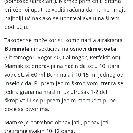
(spinosad+atraktant
)
. Mamke primjeniti prema
priloženoj uputi te voditi računa da mamci imaju
najbolji učinak ako se upotrebljavaju na širem
području.
Također se može koristi kombinacija atraktanta
Buminala
i insekticida na osnovi
dimetoata
(Chromogor, Rogor 40, Calinogor, Perfekthion).
Mamak se pripravlja na način da se u 10 litara
vode stavi 60 ml Buminala i 10-15 ml jednog od
insekticida. Pripremljenim škropivom tretira se
jedna grana na maslini uz utrošak 1-2 dcl
škropiva ili se pripremljenim mamkom pune
boce sa otvorima.
Mamke je potrebno obnavljati , ponavljati
tretiranje svakih 10-12 dana.