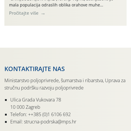
mala populacija odraslih oblika orahove muhe
(Rhagoletis completa). Niska brojnost može se objasniti
Pročitajte više
činjenicom da je riječ o mladim nasadima s vrlo malim
urodom, što je povezano i s manjim brojem prezimjelih
jedinki. U starijim nasadima, na žutim ljepljivim Rebell
pločama s […]
KONTAKTIRAJTE NAS
Ministarstvo poljoprivrede, šumarstva i ribarstva, Uprava za
stručnu podršku razvoju poljoprivrede
Ulica Grada Vukovara 78
10 000 Zagreb
Telefon: ++385 (0)1 6106 692
Email: strucna-podrska@mps.hr