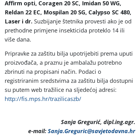
Affirm opti, Coragen 20 SC, Imidan 50 WG,
Reldan 22 EC,
Mospilan 20 SG, Calypso SC 480,
Laser i dr.
Suzbijanje štetnika provesti ako je od
prethodne primjene insekticida proteklo 14 ili
više dana.
Pripravke za zaštitu bilja upotrijebiti prema uputi
proizvođača, a praznu je ambalažu potrebno
zbrinuti na propisani način. Podaci o
registriranim sredstvima za zaštitu bilja dostupni
su putem web tražilice na sljedećoj adresi:
http://fis.mps.hr/trazilicaszb/
Sanja Gregurić, dipl.ing.agr.
e-mail:
Sanja.Greguric@savjetodavna.hr