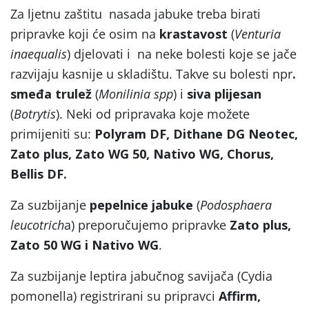
Za ljetnu zaštitu nasada jabuke treba birati
pripravke koji će osim na
krastavost
(
Venturia
inaequalis
) djelovati i na neke bolesti koje se jače
razvijaju kasnije u skladištu. Takve su bolesti npr
.
smeđa trulež
(
Monilinia spp
) i
siva plijesan
(
Botrytis
). Neki od pripravaka koje možete
primijeniti su:
Polyram DF, Dithane DG Neotec,
Zato plus, Zato WG 50, Nativo WG, Chorus,
Bellis DF.
Za suzbijanje
pepelnice jabuke
(
Podosphaera
leucotrich
a) preporučujemo pripravke
Zato plus,
Zato 50 WG i Nativo WG
.
Za suzbijanje leptira jabučnog savijača (Cydia
pomonella) registrirani su pripravci
Affirm,