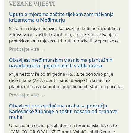
VEZANE VIJESTI
Uputa o mjerama zaštite tijekom zamračivanja
krizantema u Međimurju
Sredina i druga polovica kolovoza je kritično razdoblje u
zdravstvenoj zaštiti krizantema, a prije zamračivanja u
proteklom smo mjesecu tri puta upućivali preporuke o
preventivnim mjerama zaštite krizantema od najčešćih
Pročitajte više
uzročnika bolesti, štetnika i fito-fagnih grinja (23.7., 14.7.,
06.7.)! Na početku ovog mjeseca je zabilježeno je
Obavijest međimurskim vlasnicima plantažnih
nasada oraha i pojedinačnih stabla oraha
povijesno i ekstremno vruće meteorološko razdoblje, uz
najviše temperature […]
Prije nešto više od tri tjedna (15.7.), te ponovno prije
deset dana (28.7.) uputili smo obavijesti vlasnicima
plantažnih nasada oraha i pojedinačnih stabla o početku
leta i ovogodišnjoj potrebi usmjerenog suzbijanja
Pročitajte više
orahove muhe (Rhagoletis completa)! Već dvanaest dana
traje drugi ovogodišnji “toplinski udar”, koji naročito
Obavijest proizvođačima oraha sa području
Karlovačke županije o zaštiti nasada od orahove
izražen zadnja šest dana (31.7.-05.8.), jer najviše
muhe
temperature zraka svakodnevno […]
U nasadima oraha pregledom na feromonske lovke, te
CAM_COLOR_ORAH_KŽ (Turanj, Vojnić) zabilježena je