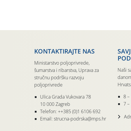
KONTAKTIRAJTE NAS
SAV
POD
Ministarstvo poljoprivrede,
Naši s
šumarstva i ribarstva, Uprava za
danom
stručnu podršku razvoju
Hrvats
poljoprivrede
8 –
Ulica Grada Vukovara 78
7 – 
10 000 Zagreb
Telefon: ++385 (0)1 6106 692
Adr
Email: strucna-podrska@mps.hr