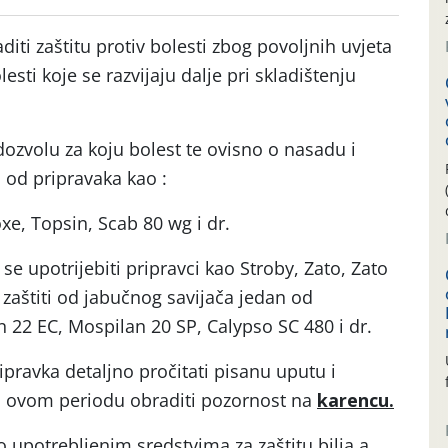
diti zaštitu protiv bolesti zbog povoljnih uvjeta
lesti koje se razvijaju dalje pri skladištenju
 dozvolu za koju bolest te ovisno o nasadu i
i od pripravaka kao :
xe, Topsin, Scab 80 wg i dr.
se upotrijebiti pripravci kao Stroby, Zato, Zato
 zaštiti od jabučnog savijača jedan od
n 22 EC, Mospilan 20 SP, Calypso SC 480 i dr.
ipravka detaljno pročitati pisanu uputu i
 U ovom periodu obraditi pozornost na
karencu.
 upotrebljenim sredstvima za zaštitu bilja a