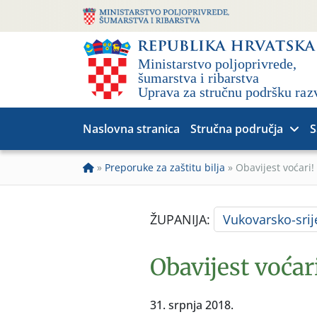
Naslovna stranica
Stručna područja
S
»
Preporuke za zaštitu bilja
»
Obavijest voćari!
ŽUPANIJA:
Vukovarsko-sri
Obavijest voćari
31. srpnja 2018.