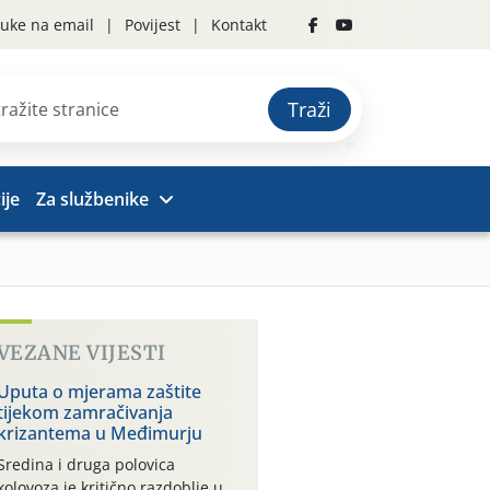
uke na email
Povijest
Kontakt
Traži
ije
Za službenike
VEZANE VIJESTI
Uputa o mjerama zaštite
tijekom zamračivanja
krizantema u Međimurju
Sredina i druga polovica
kolovoza je kritično razdoblje u