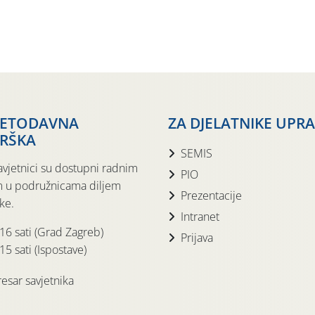
JETODAVNA
ZA DJELATNIKE UPR
RŠKA
SEMIS
avjetnici su dostupni radnim
PIO
 u podružnicama diljem
Prezentacije
ke.
Intranet
 16 sati (Grad Zagreb)
Prijava
15 sati (Ispostave)
esar savjetnika