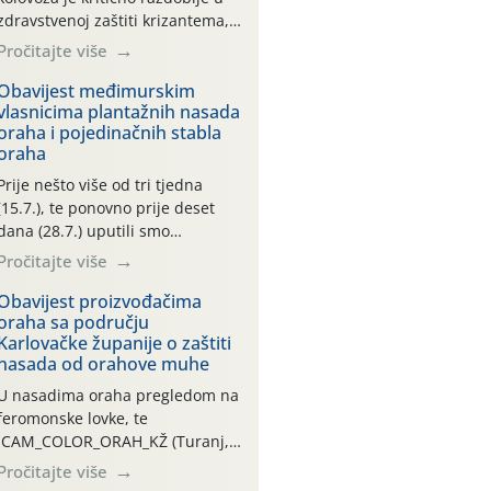
zdravstvenoj zaštiti krizantema,
a prije zamračivanja u proteklom
Pročitajte više
smo mjesecu tri puta upućivali
preporuke o preventivnim
Obavijest međimurskim
vlasnicima plantažnih nasada
mjerama zaštite krizantema od
oraha i pojedinačnih stabla
najčešćih uzročnika bolesti,
oraha
štetnika i fito-fagnih grinja (23.7.,
14.7., 06.7.)! Na početku ovog
Prije nešto više od tri tjedna
mjeseca je zabilježeno je
(15.7.), te ponovno prije deset
povijesno i ekstremno vruće
dana (28.7.) uputili smo
meteorološko razdoblje, uz
obavijesti vlasnicima plantažnih
Pročitajte više
najviše temperature […]
nasada oraha i pojedinačnih
stabla o početku leta i
Obavijest proizvođačima
oraha sa području
ovogodišnjoj potrebi usmjerenog
Karlovačke županije o zaštiti
suzbijanja orahove muhe
nasada od orahove muhe
(Rhagoletis completa)! Već
dvanaest dana traje drugi
U nasadima oraha pregledom na
ovogodišnji “toplinski udar”, koji
feromonske lovke, te
naročito izražen zadnja šest
CAM_COLOR_ORAH_KŽ (Turanj,
dana (31.7.-05.8.), jer najviše
Vojnić) zabilježena je mala
Pročitajte više
temperature zraka svakodnevno
populacija odraslih oblika