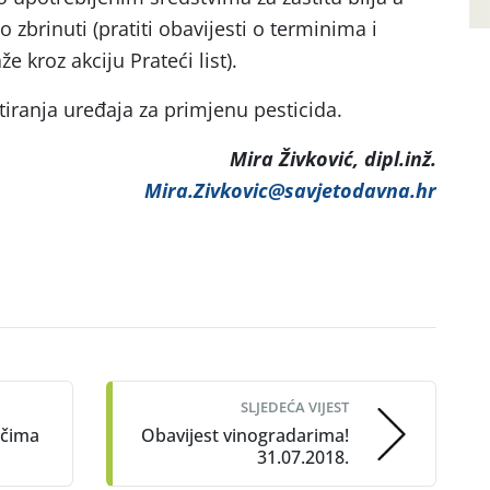
zbrinuti (pratiti obavijesti o terminima i
 kroz akciju Prateći list).
ranja uređaja za primjenu pesticida.
Mira Živković, dipl.inž.
Mira.Zivkovic@savjetodavna.hr
SLJEDEĆA VIJEST
ačima
Obavijest vinogradarima!
31.07.2018.