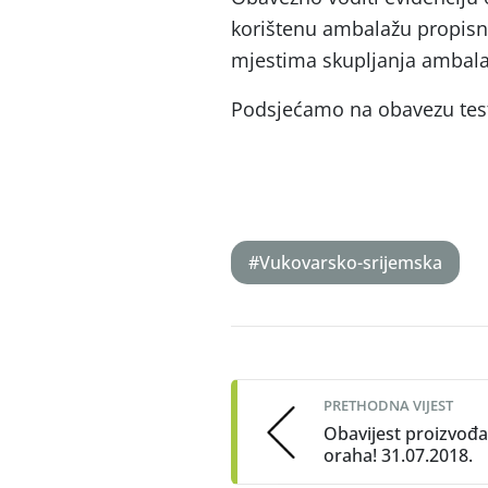
korištenu ambalažu propisno 
mjestima skupljanja ambalaže
Podsjećamo na obavezu testi
#Vukovarsko-srijemska
Post
navigation
PRETHODNA VIJEST
Obavijest proizvođ
oraha! 31.07.2018.