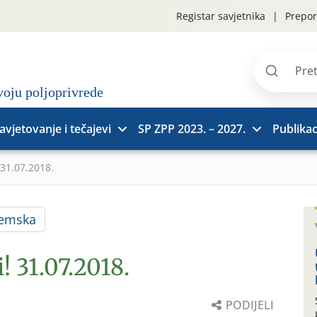
Registar savjetnika
Prepor
Pretraži
stranice
avjetovanje i tečajevi
SP ZPP 2023. – 2027.
Publikac
 31.07.2018.
jemska
! 31.07.2018.
PODIJELI