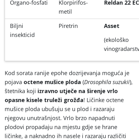
Organo-fosfati
Klorpirifos-
Reldan 22 EC
metil
Biljni
Piretrin
Asset
insekticid
(ekološko
vinogradarst
Kod sorata ranije epohe dozrijevanja moguća je
pojava
octene mušice ploda
(
Drosophila suzukii
),
štetnika koji
izravno utječe na širenje vrlo
opasne kisele truleži grožđa
! Ličinke octene
mušice ploda ubušuju se u plod i razaraju
njegovu unutrašnjost. Vrlo brzo napadnuti
plodovi propadaju na mjestu gdje se hrane
ličinke, a naknadno ih nasele i razaraju različiti