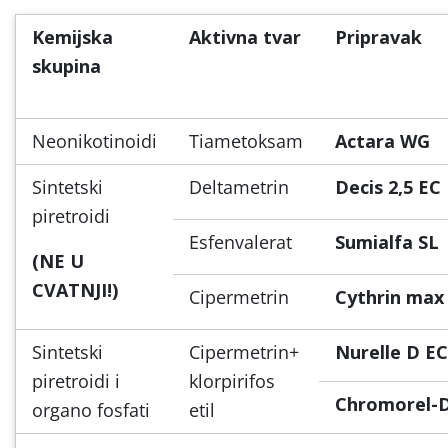
Kemijska
Aktivna tvar
Pripravak
skupina
Neonikotinoidi
Tiametoksam
Actara WG
Sintetski
Deltametrin
Decis 2,5 EC
piretroidi
Esfenvalerat
Sumialfa SL
(NE U
CVATNJI!)
Cipermetrin
Cythrin max
Sintetski
Cipermetrin+
Nurelle D EC
piretroidi i
klorpirifos
Chromorel-
organo fosfati
etil