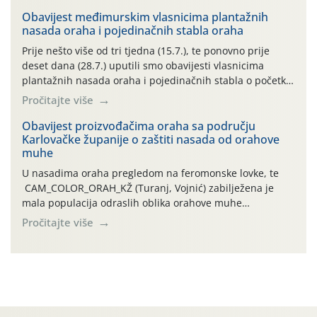
uzročnika bolesti, štetnika i fito-fagnih grinja (23.7., 14.7.,
06.7.)! Na početku ovog mjeseca je zabilježeno je
Obavijest međimurskim vlasnicima plantažnih
nasada oraha i pojedinačnih stabla oraha
povijesno i ekstremno vruće meteorološko razdoblje, uz
najviše temperature […]
Prije nešto više od tri tjedna (15.7.), te ponovno prije
deset dana (28.7.) uputili smo obavijesti vlasnicima
plantažnih nasada oraha i pojedinačnih stabla o početku
leta i ovogodišnjoj potrebi usmjerenog suzbijanja
Pročitajte više
orahove muhe (Rhagoletis completa)! Već dvanaest dana
traje drugi ovogodišnji “toplinski udar”, koji naročito
Obavijest proizvođačima oraha sa području
Karlovačke županije o zaštiti nasada od orahove
izražen zadnja šest dana (31.7.-05.8.), jer najviše
muhe
temperature zraka svakodnevno […]
U nasadima oraha pregledom na feromonske lovke, te
CAM_COLOR_ORAH_KŽ (Turanj, Vojnić) zabilježena je
mala populacija odraslih oblika orahove muhe
(Rhagoletis completa). Niska brojnost može se objasniti
Pročitajte više
činjenicom da je riječ o mladim nasadima s vrlo malim
urodom, što je povezano i s manjim brojem prezimjelih
jedinki. U starijim nasadima, na žutim ljepljivim Rebell
pločama s […]