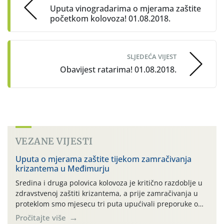
Uputa vinogradarima o mjerama zaštite
početkom kolovoza! 01.08.2018.
SLJEDEĆA VIJEST
Obavijest ratarima! 01.08.2018.
VEZANE VIJESTI
Uputa o mjerama zaštite tijekom zamračivanja
krizantema u Međimurju
Sredina i druga polovica kolovoza je kritično razdoblje u
zdravstvenoj zaštiti krizantema, a prije zamračivanja u
proteklom smo mjesecu tri puta upućivali preporuke o
preventivnim mjerama zaštite krizantema od najčešćih
Pročitajte više