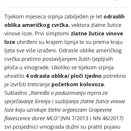
Tijekom mjeseca srpnja zabilježen je let
odraslih
oblika
američkog cvrčka
, vektora zlatne žutice
vinove loze. Prvi simptomi
zlatne žutice vinove
loze
utvrđeni su krajem lipnja te su prema kraju
ljeta sve više izraženi. Odrasle oblike američkog
cvrčka pratimo postavljanjem žutih ljepljivih
ploča u vinograde. Ukoliko se tijekom srpnja
uhvatilo
4 odrasla oblika/ ploči tjedno
potrebno
je izvršiti tretiranje
početkom kolovoza
.
Sukladno „
Naredbi o poduzimanju mjera za
sprječavanje širenja i suzbijanja zlatne žutice vinove
loze koju uzrokuje štetni organizam Grapevine
flavescence doree MLO“
(NN 7/2013 i NN 46/201
7)
svi posjednici vinograda dužni su pratiti pojavu