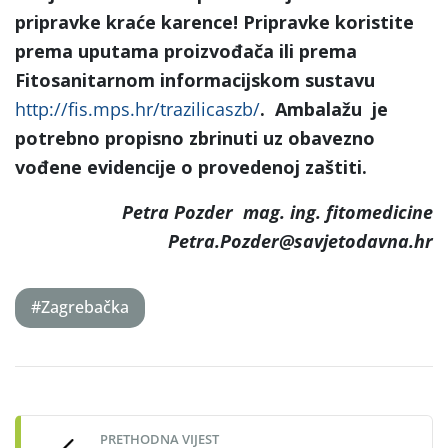
pripravke kraće karence! Pripravke koristite
prema uputama proizvođača ili prema
Fitosanitarnom informacijskom sustavu
http://fis.mps.hr/trazilicaszb/
. Ambalažu je
potrebno propisno zbrinuti uz obavezno
vođene evidencije o provedenoj zaštiti.
Petra Pozder mag. ing. fitomedicine
Petra.Pozder@savjetodavna.hr
#Zagrebačka
Post
navigation
PRETHODNA VIJEST