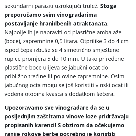
sekundarni paraziti uzrokujući trulež.
Stoga
preporučamo svim vinogradarima
postavljanje hranidbenih atraktanata
.
Najbolje ih je napraviti od plastične ambalaže
(boce), zapremnine 0,5 litara. Otprilike 3 do 4 cm
ispod čepa izbuše se 4 simetrično smještene
rupice promjera 5 do 10 mm. U tako priređene
plastične boce ulijeva se jabučni ocat do
približno trećine ili polovine zapremnine. Osim
jabučnog octa mogu se još koristiti vinski ocat ili
vodena otopina kvasca s dodatkom šećera.
Upozoravamo sve vinogradare da se u
posljednjim zaštitama vinove loze pridržavaju
propisanih karenci! S obzirom da očekujemo
ranije rokove berbe potrebno je koristiti