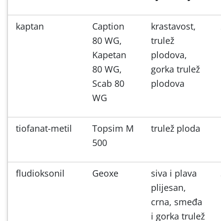
kaptan
Caption
krastavost,
80 WG,
trulež
Kapetan
plodova,
80 WG,
gorka trulež
Scab 80
plodova
WG
tiofanat-metil
Topsim M
trulež ploda
500
fludioksonil
Geoxe
siva i plava
plijesan,
crna, smeđa
i gorka trulež