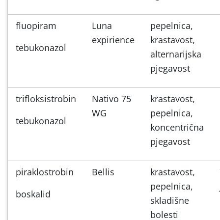
fluopiram
Luna
pepelnica,
expirience
krastavost,
tebukonazol
alternarijska
pjegavost
trifloksistrobin
Nativo 75
krastavost,
WG
pepelnica,
tebukonazol
koncentrična
pjegavost
piraklostrobin
Bellis
krastavost,
pepelnica,
boskalid
skladišne
bolesti