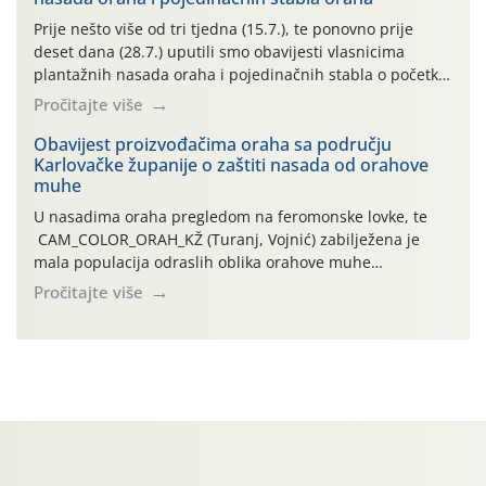
najviše temperature […]
Prije nešto više od tri tjedna (15.7.), te ponovno prije
deset dana (28.7.) uputili smo obavijesti vlasnicima
plantažnih nasada oraha i pojedinačnih stabla o početku
leta i ovogodišnjoj potrebi usmjerenog suzbijanja
Pročitajte više
orahove muhe (Rhagoletis completa)! Već dvanaest dana
traje drugi ovogodišnji “toplinski udar”, koji naročito
Obavijest proizvođačima oraha sa području
Karlovačke županije o zaštiti nasada od orahove
izražen zadnja šest dana (31.7.-05.8.), jer najviše
muhe
temperature zraka svakodnevno […]
U nasadima oraha pregledom na feromonske lovke, te
CAM_COLOR_ORAH_KŽ (Turanj, Vojnić) zabilježena je
mala populacija odraslih oblika orahove muhe
(Rhagoletis completa). Niska brojnost može se objasniti
Pročitajte više
činjenicom da je riječ o mladim nasadima s vrlo malim
urodom, što je povezano i s manjim brojem prezimjelih
jedinki. U starijim nasadima, na žutim ljepljivim Rebell
pločama s […]