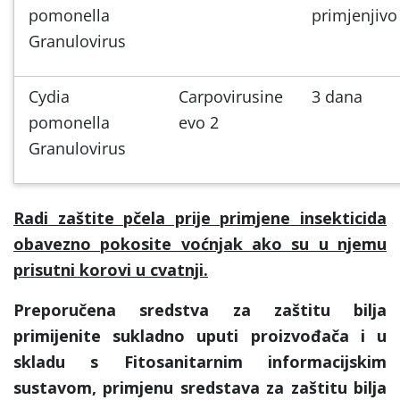
pomonella
primjenjivo
Granulovirus
Cydia
Carpovirusine
3 dana
pomonella
evo 2
Granulovirus
Radi zaštite pčela prije primjene insekticida
obavezno pokosite voćnjak ako su u njemu
prisutni korovi u cvatnji.
Preporučena sredstva za zaštitu bilja
primijenite sukladno uputi proizvođača i u
skladu s Fitosanitarnim informacijskim
sustavom, primjenu sredstava za zaštitu bilja