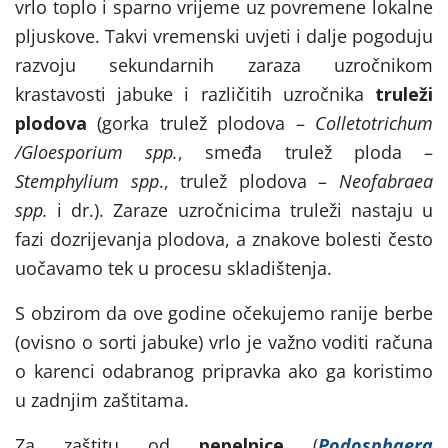
vrlo toplo i sparno vrijeme uz povremene lokalne
pljuskove. Takvi vremenski uvjeti i dalje pogoduju
razvoju sekundarnih zaraza uzročnikom
krastavosti jabuke i različitih uzročnika
truleži
plodova
(gorka trulež plodova –
Colletotrichum
/Gloesporium spp.
, smeđa trulež ploda –
Stemphylium spp
., trulež plodova –
Neofabraea
spp.
i dr.). Zaraze uzročnicima truleži nastaju u
fazi dozrijevanja plodova, a znakove bolesti često
uočavamo tek u procesu skladištenja.
S obzirom da ove godine očekujemo ranije berbe
(ovisno o sorti jabuke) vrlo je važno voditi računa
o karenci odabranog pripravka ako ga koristimo
u zadnjim zaštitama.
Za zaštitu od
pepelnice
(
Podosphaera