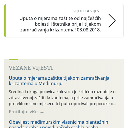
SLJEDEĆA VIJEST
Uputa o mjerama zaštite od najčešćih
bolesti i štetnika prije i tijekom
zamračivanja krizantema! 03.08.2018.
VEZANE VIJESTI
Uputa o mjerama zaštite tijekom zamračivanja
krizantema u Međimurju
Sredina i druga polovica kolovoza je kritično razdoblje u
zdravstvenoj zaštiti krizantema, a prije zamračivanja u
proteklom smo mjesecu tri puta upućivali preporuke o
preventivnim mjerama zaštite krizantema od najčešćih
Pročitajte više
uzročnika bolesti, štetnika i fito-fagnih grinja (23.7., 14.7.,
06.7.)! Na početku ovog mjeseca je zabilježeno je
Obavijest međimurskim vlasnicima plantažnih
nasada oraha i pojedinačnih stabla oraha
povijesno i ekstremno vruće meteorološko razdoblje, uz