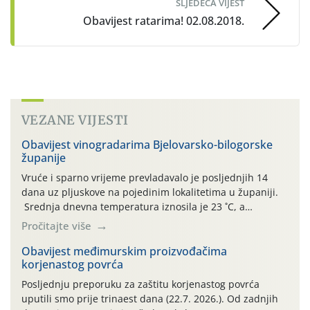
SLJEDEĆA VIJEST
Obavijest ratarima! 02.08.2018.
VEZANE VIJESTI
Obavijest vinogradarima Bjelovarsko-bilogorske
županije
Vruće i sparno vrijeme prevladavalo je posljednjih 14
dana uz pljuskove na pojedinim lokalitetima u županiji.
Srednja dnevna temperatura iznosila je 23 ˚C, a
maksimalne su posljednjih dana dosezale do 35 ˚C.
Pročitajte više
Simptome plamenjače vinove loze (Plasmoparas
viticola) vidljivi su na zapercima i vršnom mladom lišću.
Obavijest međimurskim proizvođačima
korjenastog povrća
Kako bi i dalje održali zdravu lisnu masu u zaštiti je
moguće […]
Posljednju preporuku za zaštitu korjenastog povrća
uputili smo prije trinaest dana (22.7. 2026.). Od zadnjih