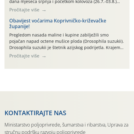
dana mjeseca srpnja i početkom kolovoza (26.7.-03.8.)
traje izuzetno nepovoljno meteorološko razdoblje za rast
Pročitajte više
i razvoj korjenastog povrća: najviše dnevne temperature
zraka zadnjih su devet dana u rasponu 30,7°-38,0°C!
Obavijest voćarima Koprivničko-križevačke
županije!
Drugi ovogodišnji “toplinski udar” naročito je izražen
zadnja četiri dana (31.7.-03.8.), […]
Pregledom nasada maline i kupine zabilježili smo
pojačan napad octene mušice ploda (Drosophila suzukii).
Drosophila suzukii je štetnik azijskog podrijetla. Krajem
2010. godine prvi puta je registriran u Hrvatskoj, a u
Pročitajte više
rujnu 2016. godine na našem su području zabilježene
gospodarski važne štete. Riječ je o štetniku vrlo sličnom
dobro poznatoj vinskoj mušici, no za razliku […]
KONTAKTIRAJTE NAS
Ministarstvo poljoprivrede, šumarstva i ribarstva, Uprava za
stručnu podršku razvoju poljoprivrede