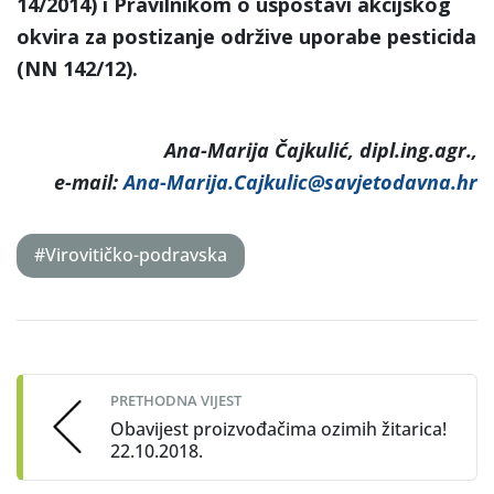
14/2014) i Pravilnikom o uspostavi akcijskog
okvira za postizanje održive uporabe pesticida
(NN 142/12).
Ana-Marija Čajkulić, dipl.ing.agr.,
e-mail:
Ana-Marija.Cajkulic@savjetodavna.hr
#Virovitičko-podravska
Post
navigation
PRETHODNA VIJEST
Obavijest proizvođačima ozimih žitarica!
22.10.2018.