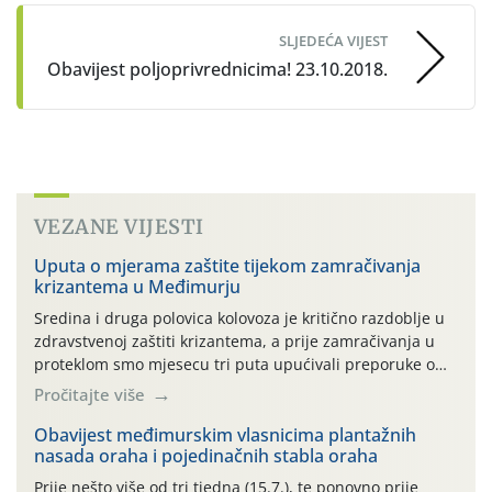
SLJEDEĆA VIJEST
Obavijest poljoprivrednicima! 23.10.2018.
VEZANE VIJESTI
Uputa o mjerama zaštite tijekom zamračivanja
krizantema u Međimurju
Sredina i druga polovica kolovoza je kritično razdoblje u
zdravstvenoj zaštiti krizantema, a prije zamračivanja u
proteklom smo mjesecu tri puta upućivali preporuke o
preventivnim mjerama zaštite krizantema od najčešćih
Pročitajte više
uzročnika bolesti, štetnika i fito-fagnih grinja (23.7., 14.7.,
06.7.)! Na početku ovog mjeseca je zabilježeno je
Obavijest međimurskim vlasnicima plantažnih
nasada oraha i pojedinačnih stabla oraha
povijesno i ekstremno vruće meteorološko razdoblje, uz
najviše temperature […]
Prije nešto više od tri tjedna (15.7.), te ponovno prije