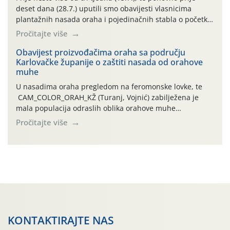
deset dana (28.7.) uputili smo obavijesti vlasnicima
plantažnih nasada oraha i pojedinačnih stabla o početku
leta i ovogodišnjoj potrebi usmjerenog suzbijanja
Pročitajte više
orahove muhe (Rhagoletis completa)! Već dvanaest dana
traje drugi ovogodišnji “toplinski udar”, koji naročito
Obavijest proizvođačima oraha sa području
Karlovačke županije o zaštiti nasada od orahove
izražen zadnja šest dana (31.7.-05.8.), jer najviše
muhe
temperature zraka svakodnevno […]
U nasadima oraha pregledom na feromonske lovke, te
CAM_COLOR_ORAH_KŽ (Turanj, Vojnić) zabilježena je
mala populacija odraslih oblika orahove muhe
(Rhagoletis completa). Niska brojnost može se objasniti
Pročitajte više
činjenicom da je riječ o mladim nasadima s vrlo malim
urodom, što je povezano i s manjim brojem prezimjelih
jedinki. U starijim nasadima, na žutim ljepljivim Rebell
pločama s […]
KONTAKTIRAJTE NAS