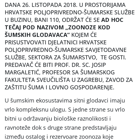
DANA 26. LISTOPADA 2018. U PROSTORIJAMA
HRVATSKE POLJOPRIVREDNO-ŠUMARSKE SLUŽBE
U BUZINU, BANI 110, ODRŽAT ĆE SE
AD HOC
TEČAJ POD NAZIVOM „ZOONOZE KOD
ŠUMSKIH GLODAVACA“
KOJEM ĆE
PRISUSTVOVATI DJELATNICI HRVATSKE
POLJOPRIVREDNO-ŠUMARSKE SAVJETODAVNE
SLUŽBE, SEKTORA ZA ŠUMARSTVO, TE GOSTI.
PREDAVAČ ĆE BITI PROF. DR. SC. JOSIP
MARGALETIĆ, PROFESOR SA ŠUMARSKOG
FAKULTETA SVEUČILIŠTA U ZAGREBU, ZAVOD ZA
ZAŠTITU ŠUMA I LOVNO GOSPODARENJE.
U šumskim ekosustavima sitni glodavci imaju
vrlo kompleksnu ulogu. S jedne strane su vrlo
bitni u održavanju biološke raznolikosti i
ravnoteže dok s druge strane predstavljaju
između ostalog i rezervoare zoonoza koje