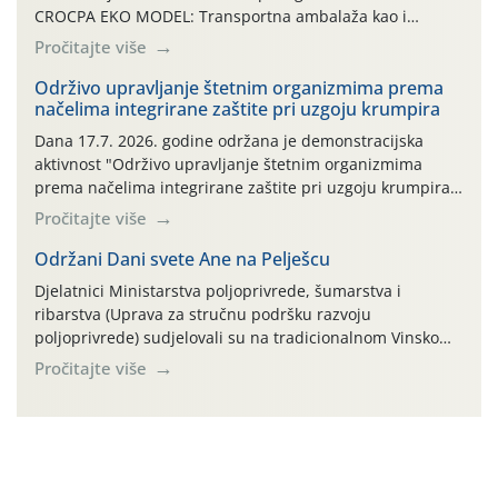
CROCPA EKO MODEL: Transportna ambalaža kao i
ambalaža drugih proizvoda koji nisu sredstva za zaštitu
Pročitajte više
bilja (npr. ambalaža od mineralnih gnojiva,) se ne
prihvaća. Korisnicima je osiguran besplatni povrat
Održivo upravljanje štetnim organizmima prema
načelima integrirane zaštite pri uzgoju krumpira
prazne ambalaže isključivo ovih tvrtki: AGROCHEM-MAKS,
AGRONOM, ALBAUGH TKI* (PINUS […]
Dana 17.7. 2026. godine održana je demonstracijska
aktivnost "Održivo upravljanje štetnim organizmima
prema načelima integrirane zaštite pri uzgoju krumpira"
na pokusnom polju "Poredje", kraj naselja Belica (ARKOD
Pročitajte više
parcela ID 2445031) (središnji dio Međimurske županije).
Održani Dani svete Ane na Pelješcu
Djelatnici Ministarstva poljoprivrede, šumarstva i
ribarstva (Uprava za stručnu podršku razvoju
poljoprivrede) sudjelovali su na tradicionalnom Vinskom
forumu, održanom 24.07.2026. godine u Domu vinarske
Pročitajte više
tradicije u Putnikovićima na poluotoku Pelješcu, u
organizaciji PZ Putniković, Zadružni savez Dalmacije,
Udruga Dalmika i općina Ston. Manifestacija, koja se već
sedmu godinu zaredom održava u sklopu proslave Dana
svete […]