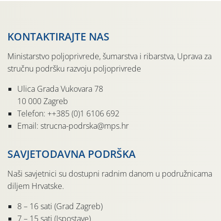
KONTAKTIRAJTE NAS
Ministarstvo poljoprivrede, šumarstva i ribarstva, Uprava za
stručnu podršku razvoju poljoprivrede
Ulica Grada Vukovara 78
10 000 Zagreb
Telefon: ++385 (0)1 6106 692
Email: strucna-podrska@mps.hr
SAVJETODAVNA PODRŠKA
Naši savjetnici su dostupni radnim danom u podružnicama
diljem Hrvatske.
8 – 16 sati (Grad Zagreb)
7 – 15 sati (Ispostave)