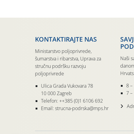
KONTAKTIRAJTE NAS
SAV
POD
Ministarstvo poljoprivrede,
Naši s
šumarstva i ribarstva, Uprava za
danom
stručnu podršku razvoju
Hrvats
poljoprivrede
8 –
Ulica Grada Vukovara 78
7 – 
10 000 Zagreb
Telefon: ++385 (0)1 6106 692
Adr
Email: strucna-podrska@mps.hr