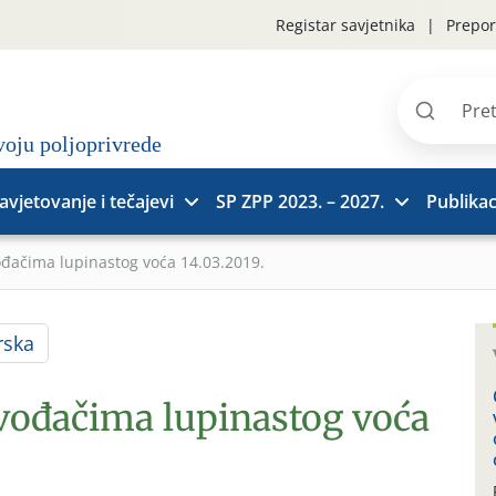
Registar savjetnika
Prepor
Pretraži
stranice
avjetovanje i tečajevi
SP ZPP 2023. – 2027.
Publikac
ođačima lupinastog voća 14.03.2019.
rska
zvođačima lupinastog voća