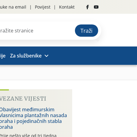
uke na email
Povijest
Kontakt
Traži
ije
Za službenike
VEZANE VIJESTI
Obavijest međimurskim
vlasnicima plantažnih nasada
oraha i pojedinačnih stabla
oraha
Prije nešto više od tri tjedna