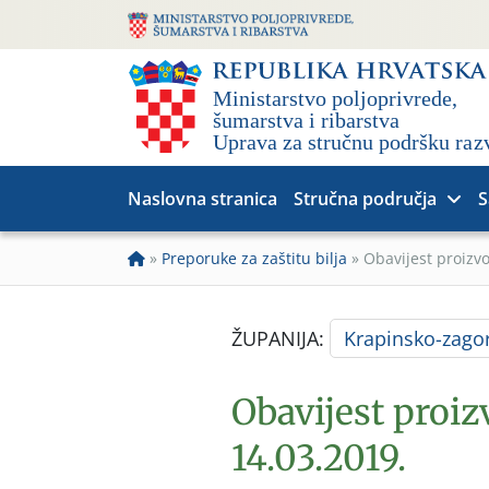
Naslovna stranica
Stručna područja
S
»
Preporuke za zaštitu bilja
»
Obavijest proizv
ŽUPANIJA:
Krapinsko-zago
Obavijest proi
14.03.2019.