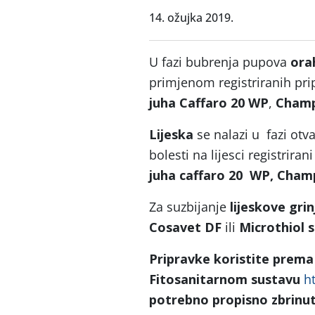
14. ožujka 2019.
U fazi bubrenja pupova
ora
primjenom registriranih pri
juha Caffaro 20 WP
,
Champ
Lijeska
se nalazi u fazi otv
bolesti na lijesci registriran
juha caffaro 20 WP, Cha
Za suzbijanje
lijeskove grin
Cosavet DF
ili
Microthiol s
Pripravke koristite prema
Fitosanitarnom sustavu
ht
potrebno propisno zbrinut