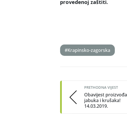
provedenoj zaštiti.
S
#Krapinsko-zagorska
Post
navigation
PRETHODNA VIJEST
Obavijest proizvođ
jabuka i krušaka!
14.03.2019.