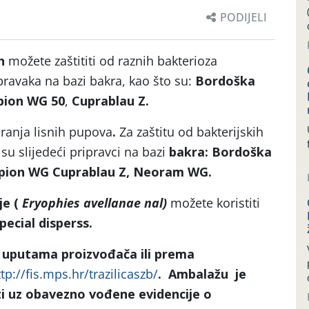
PODIJELI
h
možete zaštititi od raznih bakterioza
pravaka na bazi bakra, kao što su:
Bordoška
ion WG 50
,
Cuprablau Z.
aranja lisnih pupova
.
Za zaštitu od bakterijskih
i su slijedeći pripravci na bazi
bakra: Bordoška
mpion WG Cuprablau Z, Neoram WG.
je (
Eryophies avellanae nal)
možete koristiti
pecial disperss.
 uputama proizvođača ili prema
tp://fis.mps.hr/trazilicaszb/
. Ambalažu je
i uz obavezno vođene evidencije o