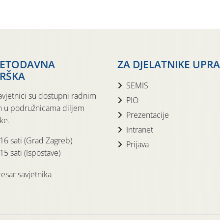
JETODAVNA
ZA DJELATNIKE UPR
RŠKA
SEMIS
avjetnici su dostupni radnim
PIO
 u podružnicama diljem
Prezentacije
ke.
Intranet
 16 sati (Grad Zagreb)
Prijava
15 sati (Ispostave)
esar savjetnika