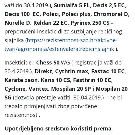
važi do 30.4.2019.)
, Sumialfa 5 FL, Decis 2,5 EC,
Decis 100 EC,
Poleci, Poleci plus, Chromorel D,
Nurelle D, Reldan 22 EC, Pyrinex 250 CS
–
preporučeni insekticidi za suzbijanje repičinog
sjajnika (
https://rezistentnost-szb.hr/aktivne-
tvari/agronomija/esfenvaleratrepicinsjajnik
).
Insekticide :
Chess 50
WG ( registracija važi do
30.4.2019.),
Direkt
,
Cythrin max, Fastac 10 EC
,
Karate zeon
,
Karis 10 CS
,
Fasthrin 10 EC
,
Cyclone
,
Vantex
,
Mospilan 20 SP i Mospilan 20
SG
(dozvola prestaje važiti 30.04.2019.) – ne bi
trebalo primjenjivati zbog potvrđene
rezistentnosti.
Upotrijebljeno sredstvo koristiti prema