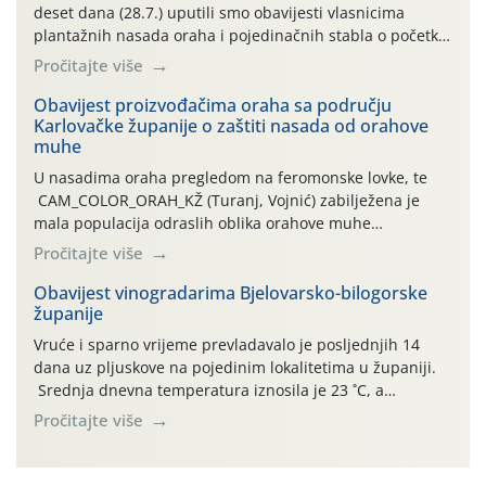
deset dana (28.7.) uputili smo obavijesti vlasnicima
plantažnih nasada oraha i pojedinačnih stabla o početku
leta i ovogodišnjoj potrebi usmjerenog suzbijanja
Pročitajte više
orahove muhe (Rhagoletis completa)! Već dvanaest dana
traje drugi ovogodišnji “toplinski udar”, koji naročito
Obavijest proizvođačima oraha sa području
Karlovačke županije o zaštiti nasada od orahove
izražen zadnja šest dana (31.7.-05.8.), jer najviše
muhe
temperature zraka svakodnevno […]
U nasadima oraha pregledom na feromonske lovke, te
CAM_COLOR_ORAH_KŽ (Turanj, Vojnić) zabilježena je
mala populacija odraslih oblika orahove muhe
(Rhagoletis completa). Niska brojnost može se objasniti
Pročitajte više
činjenicom da je riječ o mladim nasadima s vrlo malim
urodom, što je povezano i s manjim brojem prezimjelih
Obavijest vinogradarima Bjelovarsko-bilogorske
županije
jedinki. U starijim nasadima, na žutim ljepljivim Rebell
pločama s […]
Vruće i sparno vrijeme prevladavalo je posljednjih 14
dana uz pljuskove na pojedinim lokalitetima u županiji.
Srednja dnevna temperatura iznosila je 23 ˚C, a
maksimalne su posljednjih dana dosezale do 35 ˚C.
Pročitajte više
Simptome plamenjače vinove loze (Plasmoparas
viticola) vidljivi su na zapercima i vršnom mladom lišću.
Kako bi i dalje održali zdravu lisnu masu u zaštiti je