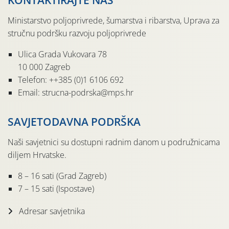
KONTAKTIRAJTE NAS
Ministarstvo poljoprivrede, šumarstva i ribarstva, Uprava za
stručnu podršku razvoju poljoprivrede
Ulica Grada Vukovara 78
10 000 Zagreb
Telefon: ++385 (0)1 6106 692
Email: strucna-podrska@mps.hr
SAVJETODAVNA PODRŠKA
Naši savjetnici su dostupni radnim danom u podružnicama
diljem Hrvatske.
8 – 16 sati (Grad Zagreb)
7 – 15 sati (Ispostave)
Adresar savjetnika