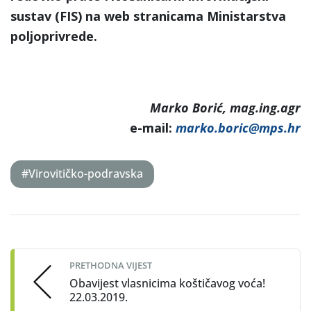
sustav (FIS) na web stranicama Ministarstva
poljoprivrede.
Marko Borić, mag.ing.agr
e-mail:
marko.boric@mps.hr
#Virovitičko-podravska
Post
navigation
PRETHODNA VIJEST
Obavijest vlasnicima koštičavog voća!
22.03.2019.