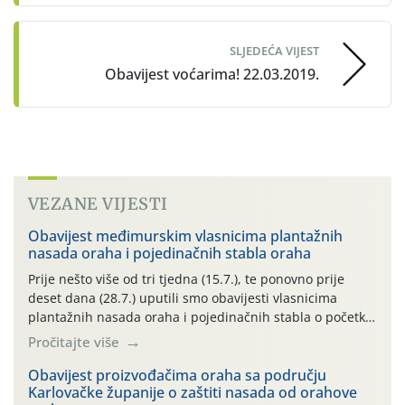
SLJEDEĆA VIJEST
Obavijest voćarima! 22.03.2019.
VEZANE VIJESTI
Obavijest međimurskim vlasnicima plantažnih
nasada oraha i pojedinačnih stabla oraha
Prije nešto više od tri tjedna (15.7.), te ponovno prije
deset dana (28.7.) uputili smo obavijesti vlasnicima
plantažnih nasada oraha i pojedinačnih stabla o početku
leta i ovogodišnjoj potrebi usmjerenog suzbijanja
Pročitajte više
orahove muhe (Rhagoletis completa)! Već dvanaest dana
traje drugi ovogodišnji “toplinski udar”, koji naročito
Obavijest proizvođačima oraha sa području
Karlovačke županije o zaštiti nasada od orahove
izražen zadnja šest dana (31.7.-05.8.), jer najviše