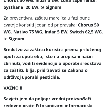
Chorus 50 WG
,
Indar 5 EW
,
Luna Experience
,
Systhane 20 EW
, te
Signum.
Za preventivnu zaštitu
marelica
u fazi pune
cvatnje koristiti jedan od pripravaka:
Chorus 50
WG
,
Nativo 75 WG
,
Indar 5 EW
,
Switch 62,5 WG
,
te
Signum.
Sredstvo za zaštitu koristiti prema priloženoj
uputi za upotrebu, isto na propisani način
zbrinuti, voditi evidenciju o uporabi sredstava
za zaštitu bilja, pridržavati se Zakona o
održivoj uporabi pesticida.
VAŽNO !!
Savjetujem da poljoprivredni proizvođači
redovno prate Fitosanitarni informacijski