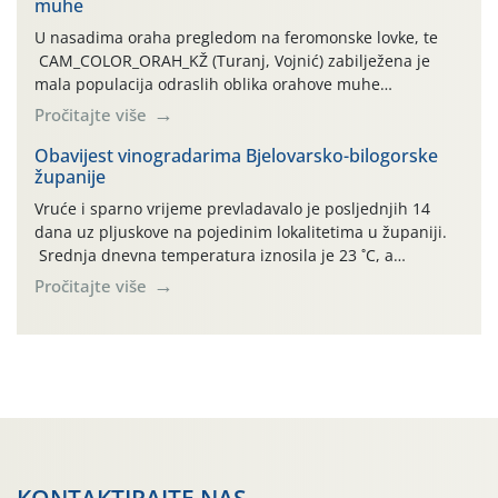
muhe
temperature zraka svakodnevno […]
U nasadima oraha pregledom na feromonske lovke, te
CAM_COLOR_ORAH_KŽ (Turanj, Vojnić) zabilježena je
mala populacija odraslih oblika orahove muhe
(Rhagoletis completa). Niska brojnost može se objasniti
Pročitajte više
činjenicom da je riječ o mladim nasadima s vrlo malim
urodom, što je povezano i s manjim brojem prezimjelih
Obavijest vinogradarima Bjelovarsko-bilogorske
županije
jedinki. U starijim nasadima, na žutim ljepljivim Rebell
pločama s […]
Vruće i sparno vrijeme prevladavalo je posljednjih 14
dana uz pljuskove na pojedinim lokalitetima u županiji.
Srednja dnevna temperatura iznosila je 23 ˚C, a
maksimalne su posljednjih dana dosezale do 35 ˚C.
Pročitajte više
Simptome plamenjače vinove loze (Plasmoparas
viticola) vidljivi su na zapercima i vršnom mladom lišću.
Kako bi i dalje održali zdravu lisnu masu u zaštiti je
moguće […]