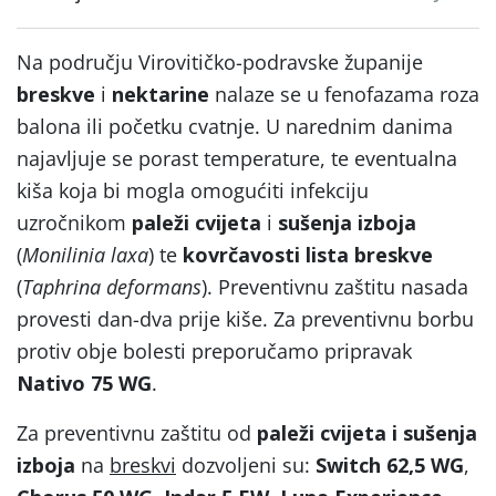
Na području Virovitičko-podravske županije
breskve
i
nektarine
nalaze se u fenofazama roza
balona ili početku cvatnje. U narednim danima
najavljuje se porast temperature, te eventualna
kiša koja bi mogla omogućiti infekciju
uzročnikom
paleži cvijeta
i
sušenja izboja
(
Monilinia laxa
) te
kovrčavosti lista breskve
(
Taphrina deformans
). Preventivnu zaštitu nasada
provesti dan-dva prije kiše. Za preventivnu borbu
protiv obje bolesti preporučamo pripravak
Nativo 75 WG
.
Za preventivnu zaštitu od
paleži cvijeta i sušenja
izboja
na
breskvi
dozvoljeni su:
Switch 62,5 WG
,