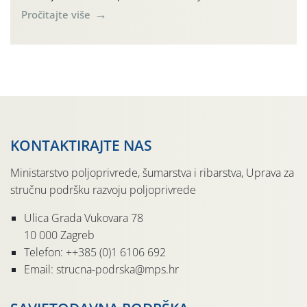
maksimalne su posljednjih dana dosezale do 35 ˚C.
Pročitajte više
Simptome plamenjače vinove loze (Plasmoparas
viticola) vidljivi su na zapercima i vršnom mladom lišću.
Kako bi i dalje održali zdravu lisnu masu u zaštiti je
moguće […]
KONTAKTIRAJTE NAS
Ministarstvo poljoprivrede, šumarstva i ribarstva, Uprava za
stručnu podršku razvoju poljoprivrede
Ulica Grada Vukovara 78
10 000 Zagreb
Telefon: ++385 (0)1 6106 692
Email: strucna-podrska@mps.hr