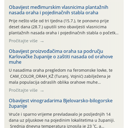
Obavijest međimurskim vlasnicima plantažnih
nasada oraha i pojedinačnih stabla oraha
Prije nešto više od tri tjedna (15.7.), te ponovno prije
deset dana (28.7.) uputili smo obavijesti vlasnicima
plantažnih nasada oraha i pojedinačnih stabla o početku
leta i ovogodišnjoj potrebi usmjerenog suzbijanja
Pročitajte više
orahove muhe (Rhagoletis completa)! Već dvanaest dana
traje drugi ovogodišnji “toplinski udar”, koji naročito
Obavijest proizvođačima oraha sa području
Karlovačke županije o zaštiti nasada od orahove
izražen zadnja šest dana (31.7.-05.8.), jer najviše
muhe
temperature zraka svakodnevno […]
U nasadima oraha pregledom na feromonske lovke, te
CAM_COLOR_ORAH_KŽ (Turanj, Vojnić) zabilježena je
mala populacija odraslih oblika orahove muhe
(Rhagoletis completa). Niska brojnost može se objasniti
Pročitajte više
činjenicom da je riječ o mladim nasadima s vrlo malim
urodom, što je povezano i s manjim brojem prezimjelih
Obavijest vinogradarima Bjelovarsko-bilogorske
županije
jedinki. U starijim nasadima, na žutim ljepljivim Rebell
pločama s […]
Vruće i sparno vrijeme prevladavalo je posljednjih 14
dana uz pljuskove na pojedinim lokalitetima u županiji.
Srednja dnevna temperatura iznosila je 23 ˚C, a