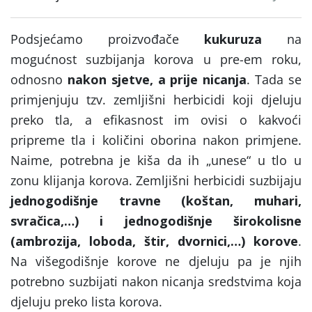
Podsjećamo proizvođače
kukuruza
na
mogućnost suzbijanja korova u pre-em roku,
odnosno
nakon sjetve, a prije nicanja
. Tada se
primjenjuju tzv. zemljišni herbicidi koji djeluju
preko tla, a efikasnost im ovisi o kakvoći
pripreme tla i količini oborina nakon primjene.
Naime, potrebna je kiša da ih „unese“ u tlo u
zonu klijanja korova. Zemljišni herbicidi suzbijaju
jednogodišnje travne (koštan, muhari,
svračica,…)
i
jednogodišnje širokolisne
(ambrozija, loboda, štir, dvornici,…) korove
.
Na višegodišnje korove ne djeluju pa je njih
potrebno suzbijati nakon nicanja sredstvima koja
djeluju preko lista korova.