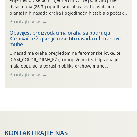
Prije nešto više od tri tjedna (15.7.), te ponovno prije
deset dana (28.7.) uputili smo obavijesti vlasnicima
plantažnih nasada oraha i pojedinačnih stabla o početku
leta i ovogodišnjoj potrebi usmjerenog suzbijanja
Pročitajte više
orahove muhe (Rhagoletis completa)! Već dvanaest dana
traje drugi ovogodišnji “toplinski udar”, koji naročito
Obavijest proizvođačima oraha sa području
Karlovačke županije o zaštiti nasada od orahove
izražen zadnja šest dana (31.7.-05.8.), jer najviše
muhe
temperature zraka svakodnevno […]
U nasadima oraha pregledom na feromonske lovke, te
CAM_COLOR_ORAH_KŽ (Turanj, Vojnić) zabilježena je
mala populacija odraslih oblika orahove muhe
(Rhagoletis completa). Niska brojnost može se objasniti
Pročitajte više
činjenicom da je riječ o mladim nasadima s vrlo malim
urodom, što je povezano i s manjim brojem prezimjelih
jedinki. U starijim nasadima, na žutim ljepljivim Rebell
pločama s […]
KONTAKTIRAJTE NAS