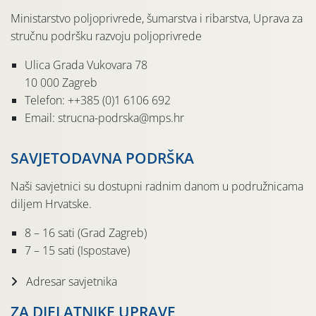
Ministarstvo poljoprivrede, šumarstva i ribarstva, Uprava za
stručnu podršku razvoju poljoprivrede
Ulica Grada Vukovara 78
10 000 Zagreb
Telefon: ++385 (0)1 6106 692
Email: strucna-podrska@mps.hr
SAVJETODAVNA PODRŠKA
Naši savjetnici su dostupni radnim danom u podružnicama
diljem Hrvatske.
8 – 16 sati (Grad Zagreb)
7 – 15 sati (Ispostave)
Adresar savjetnika
ZA DJELATNIKE UPRAVE