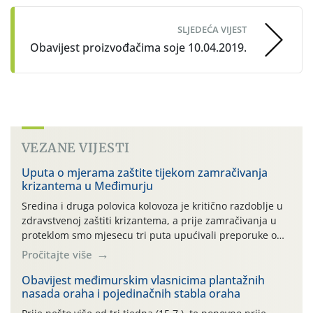
SLJEDEĆA VIJEST
Obavijest proizvođačima soje 10.04.2019.
VEZANE VIJESTI
Uputa o mjerama zaštite tijekom zamračivanja
krizantema u Međimurju
Sredina i druga polovica kolovoza je kritično razdoblje u
zdravstvenoj zaštiti krizantema, a prije zamračivanja u
proteklom smo mjesecu tri puta upućivali preporuke o
preventivnim mjerama zaštite krizantema od najčešćih
Pročitajte više
uzročnika bolesti, štetnika i fito-fagnih grinja (23.7., 14.7.,
06.7.)! Na početku ovog mjeseca je zabilježeno je
Obavijest međimurskim vlasnicima plantažnih
nasada oraha i pojedinačnih stabla oraha
povijesno i ekstremno vruće meteorološko razdoblje, uz
najviše temperature […]