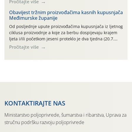
Pročitajte više
i razvoj korjenastog povrća: najviše dnevne temperature
zraka zadnjih su devet dana u rasponu 30,7°-38,0°C!
Obavijest tržnim proizvođačima kasnih kupusnjača
Međimurske županije
Drugi ovogodišnji “toplinski udar” naročito je izražen
zadnja četiri dana (31.7.-03.8.), […]
Od posljednje upute proizvođačima kupusnjača iz ljetnog
ciklusa proizvodnje a koje za berbu dospijevaju krajem
ljeta i/ili početkom jeseni proteklo je dva tjedna (20.7.
2026.). Proteklih je tjedan dana (26.7.-02.8.) obilježilo
Pročitajte više
izuzetno nepovoljno meteorološko razdoblje za rast i
razvoj ljetnih povrtnih kupusnjača: najviše dnevne
temperature zraka zadnjih su sedam dana u rasponu
30,7°-38,0°C! Drugi ovogodišnji […]
KONTAKTIRAJTE NAS
Ministarstvo poljoprivrede, šumarstva i ribarstva, Uprava za
stručnu podršku razvoju poljoprivrede