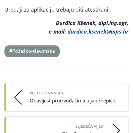
Uređaji za aplikaciju trebaju biti atestirani.
Đurđica Kšenek, dipl.ing.agr.
e-mail:
durdica.ksenek@mps.hr
#Požeško-slavonska
Post
navigation
PRETHODNA VIJEST
Obavijest proizvođačima uljane repice
SLJEDEĆA VIJEST