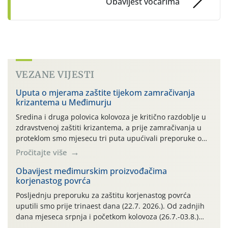
Obavijest voćarima
VEZANE VIJESTI
Uputa o mjerama zaštite tijekom zamračivanja
krizantema u Međimurju
Sredina i druga polovica kolovoza je kritično razdoblje u
zdravstvenoj zaštiti krizantema, a prije zamračivanja u
proteklom smo mjesecu tri puta upućivali preporuke o
preventivnim mjerama zaštite krizantema od najčešćih
Pročitajte više
uzročnika bolesti, štetnika i fito-fagnih grinja (23.7., 14.7.,
06.7.)! Na početku ovog mjeseca je zabilježeno je
Obavijest međimurskim proizvođačima
korjenastog povrća
povijesno i ekstremno vruće meteorološko razdoblje, uz
najviše temperature […]
Posljednju preporuku za zaštitu korjenastog povrća
uputili smo prije trinaest dana (22.7. 2026.). Od zadnjih
dana mjeseca srpnja i početkom kolovoza (26.7.-03.8.)
traje izuzetno nepovoljno meteorološko razdoblje za rast