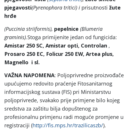
pjegavosti
(Pyrenophora tritici) i
prisutnosti
žute
hrđe
(Puccinia striiformis),
pepelnice
(Blumeria
graminis).
Stoga primijenite jedan od fungicida:
Amistar 250 SC, Amistar opti, Controlan
,
Prosaro 250 EC, Folicur 250 EW, Artea plus,
Magnello i sl.
VAŽNA NAPOMENA
: Poljoprivredne proizvođače
upućujemo redovito praćenje Fitosanitarnog
informacijskog sustava (FIS) pri Ministarstvu
poljoprivrede, svakako prije primjene bilo kojeg
sredstva za zaštitu bilja dopuštenog za
profesionalnu primjenu radi moguće promjene u
registraciji (
http://fis.mps.hr/trazilicaszb/
).