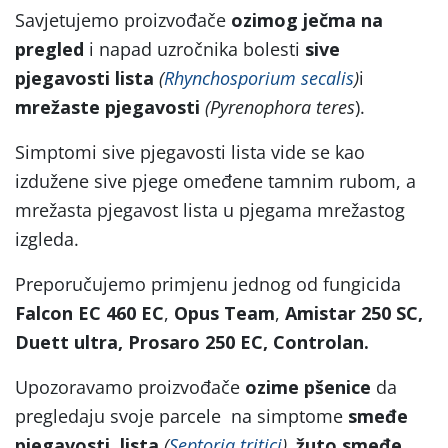
Savjetujemo proizvođače
ozimog ječma na
pregled
i napad uzročnika bolesti
sive
pjegavosti lista
(
Rhynchosporium secalis
)
i
mrežaste pjegavosti
(Pyrenophora teres
).
Simptomi sive pjegavosti lista vide se kao
izdužene sive pjege omeđene tamnim rubom, a
mrežasta pjegavost lista u pjegama mrežastog
izgleda.
Preporučujemo primjenu jednog od fungicida
Falcon EC 460 EC
,
Opus Team
,
Amistar 250 SC,
Duett ultra, Prosaro 250 EC, Controlan.
Upozoravamo proizvođače
ozime pšenice
da
pregledaju svoje parcele na simptome
smeđe
pjegavosti lista
(
Septoria tritici
),
žuto smeđe