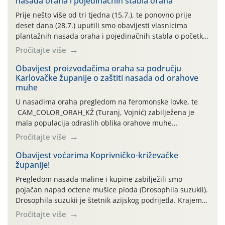
nasada oraha i pojedinačnih stabla oraha
Prije nešto više od tri tjedna (15.7.), te ponovno prije
deset dana (28.7.) uputili smo obavijesti vlasnicima
plantažnih nasada oraha i pojedinačnih stabla o početku
leta i ovogodišnjoj potrebi usmjerenog suzbijanja
Pročitajte više
orahove muhe (Rhagoletis completa)! Već dvanaest dana
traje drugi ovogodišnji “toplinski udar”, koji naročito
Obavijest proizvođačima oraha sa području
Karlovačke županije o zaštiti nasada od orahove
izražen zadnja šest dana (31.7.-05.8.), jer najviše
muhe
temperature zraka svakodnevno […]
U nasadima oraha pregledom na feromonske lovke, te
CAM_COLOR_ORAH_KŽ (Turanj, Vojnić) zabilježena je
mala populacija odraslih oblika orahove muhe
(Rhagoletis completa). Niska brojnost može se objasniti
Pročitajte više
činjenicom da je riječ o mladim nasadima s vrlo malim
urodom, što je povezano i s manjim brojem prezimjelih
Obavijest voćarima Koprivničko-križevačke
županije!
jedinki. U starijim nasadima, na žutim ljepljivim Rebell
pločama s […]
Pregledom nasada maline i kupine zabilježili smo
pojačan napad octene mušice ploda (Drosophila suzukii).
Drosophila suzukii je štetnik azijskog podrijetla. Krajem
2010. godine prvi puta je registriran u Hrvatskoj, a u
Pročitajte više
rujnu 2016. godine na našem su području zabilježene