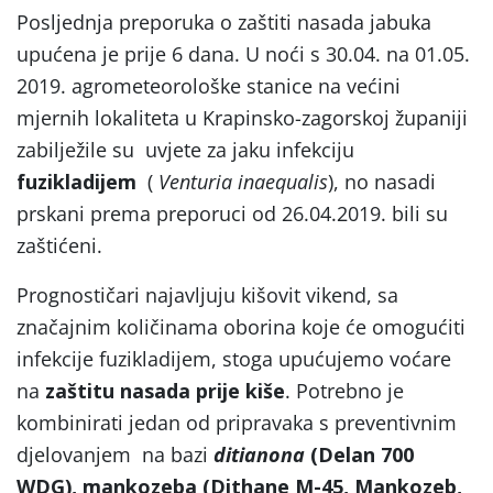
Posljednja preporuka o zaštiti nasada jabuka
upućena je prije 6 dana. U noći s 30.04. na 01.05.
2019. agrometeorološke stanice na većini
mjernih lokaliteta u Krapinsko-zagorskoj županiji
zabilježile su uvjete za jaku infekciju
fuzikladijem
(
Venturia inaequalis
), no nasadi
prskani prema preporuci od 26.04.2019. bili su
zaštićeni.
Prognostičari najavljuju kišovit vikend, sa
značajnim količinama oborina koje će omogućiti
infekcije fuzikladijem, stoga upućujemo voćare
na
zaštitu nasada prije kiše
. Potrebno je
kombinirati jedan od pripravaka s preventivnim
djelovanjem na bazi
ditianona
(Delan 700
WDG), mankozeba (Dithane M-45, Mankozeb,