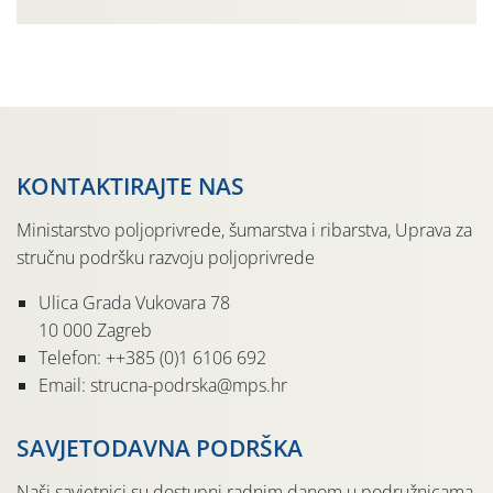
gospodarski važne štete. Riječ je o štetniku vrlo sličnom
dobro poznatoj vinskoj mušici, no za razliku […]
KONTAKTIRAJTE NAS
Ministarstvo poljoprivrede, šumarstva i ribarstva, Uprava za
stručnu podršku razvoju poljoprivrede
Ulica Grada Vukovara 78
10 000 Zagreb
Telefon: ++385 (0)1 6106 692
Email: strucna-podrska@mps.hr
SAVJETODAVNA PODRŠKA
Naši savjetnici su dostupni radnim danom u podružnicama