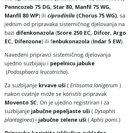
Penncozeb 75 DG, Star 80, Manfil 75 WG,
Manfil 80 WP
) ili
ciprodinila
(Chorus 75 WG)
, sa
jednim od pripravaka sistemičnog djelovanja na
bazi
difenkonazola
(
Score 250 EC, Difcor, Argo
EC, Difenzone
) ili f
enbukonazola
(
Indar 5 EW
).
Navedeni pripravci sistemičnog djelovanja
ujedno suzbijaju i
pepelnicu jabuke
(
Podosphaera leucotricha
).
Za suzbijanje
krvave uši
(
Eriosoma lanigerum
)
nakon cvatnje može se koristiti pripravak
Movento SC
. On je ujedno registriran i za
suzbijanje
jabučne pepeljaste uši
(
Dysaphis
plantaginea
) i
jabučne zelene uši
(
Aphis pomi
.)
Pripravke koristite isključivo sukladno