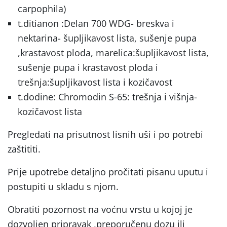
carpophila)
t.ditianon :Delan 700 WDG- breskva i
nektarina- šupljikavost lista, sušenje pupa
,krastavost ploda, marelica:šupljikavost lista,
sušenje pupa i krastavost ploda i
trešnja:šupljikavost lista i kozičavost
t.dodine: Chromodin S-65: trešnja i višnja-
kozičavost lista
Pregledati na prisutnost lisnih uši i po potrebi
zaštititi.
Prije upotrebe detaljno pročitati pisanu uputu i
postupiti u skladu s njom.
Obratiti pozornost na voćnu vrstu u kojoj je
dozvoljen pripravak ,preporučenu dozu ili