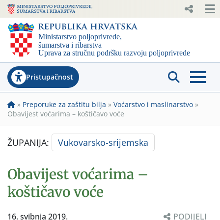
Pristupačnost
»
Preporuke za zaštitu bilja
»
Voćarstvo i maslinarstvo
»
Obavijest voćarima – koštičavo voće
ŽUPANIJA:
Vukovarsko-srijemska
Obavijest voćarima –
koštičavo voće
16. svibnja 2019.
PODIJELI