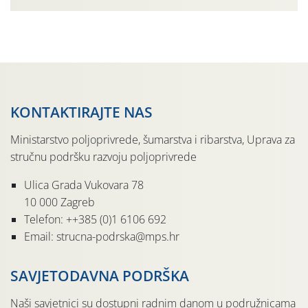
gospodarski važne štete. Riječ je o štetniku vrlo sličnom
dobro poznatoj vinskoj mušici, no za razliku […]
KONTAKTIRAJTE NAS
Ministarstvo poljoprivrede, šumarstva i ribarstva, Uprava za
stručnu podršku razvoju poljoprivrede
Ulica Grada Vukovara 78
10 000 Zagreb
Telefon: ++385 (0)1 6106 692
Email: strucna-podrska@mps.hr
SAVJETODAVNA PODRŠKA
Naši savjetnici su dostupni radnim danom u podružnicama