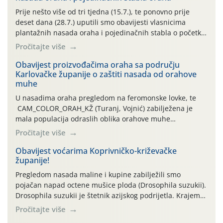
Prije nešto više od tri tjedna (15.7.), te ponovno prije
deset dana (28.7.) uputili smo obavijesti vlasnicima
plantažnih nasada oraha i pojedinačnih stabla o početku
leta i ovogodišnjoj potrebi usmjerenog suzbijanja
Pročitajte više
orahove muhe (Rhagoletis completa)! Već dvanaest dana
traje drugi ovogodišnji “toplinski udar”, koji naročito
Obavijest proizvođačima oraha sa području
Karlovačke županije o zaštiti nasada od orahove
izražen zadnja šest dana (31.7.-05.8.), jer najviše
muhe
temperature zraka svakodnevno […]
U nasadima oraha pregledom na feromonske lovke, te
CAM_COLOR_ORAH_KŽ (Turanj, Vojnić) zabilježena je
mala populacija odraslih oblika orahove muhe
(Rhagoletis completa). Niska brojnost može se objasniti
Pročitajte više
činjenicom da je riječ o mladim nasadima s vrlo malim
urodom, što je povezano i s manjim brojem prezimjelih
Obavijest voćarima Koprivničko-križevačke
županije!
jedinki. U starijim nasadima, na žutim ljepljivim Rebell
pločama s […]
Pregledom nasada maline i kupine zabilježili smo
pojačan napad octene mušice ploda (Drosophila suzukii).
Drosophila suzukii je štetnik azijskog podrijetla. Krajem
2010. godine prvi puta je registriran u Hrvatskoj, a u
Pročitajte više
rujnu 2016. godine na našem su području zabilježene