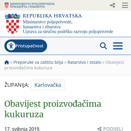
Pristupačnost
»
Preporuke za zaštitu bilja
»
Ratarstvo i ostalo
»
Obavijest
proizvođačima kukuruza
ŽUPANIJA:
Karlovačka
Obavijest proizvođačima
kukuruza
17. svibnja 2019.
PODIJELI