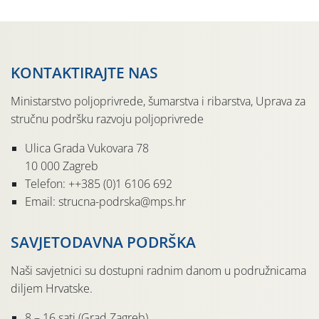
KONTAKTIRAJTE NAS
Ministarstvo poljoprivrede, šumarstva i ribarstva, Uprava za
stručnu podršku razvoju poljoprivrede
Ulica Grada Vukovara 78
10 000 Zagreb
Telefon: ++385 (0)1 6106 692
Email: strucna-podrska@mps.hr
SAVJETODAVNA PODRŠKA
Naši savjetnici su dostupni radnim danom u podružnicama
diljem Hrvatske.
8 – 16 sati (Grad Zagreb)