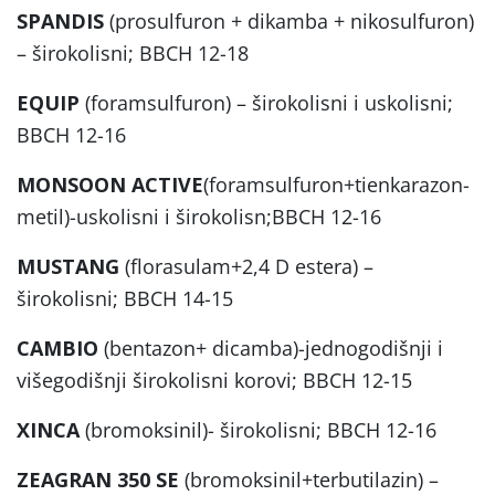
SPANDIS
(prosulfuron + dikamba + nikosulfuron)
– širokolisni; BBCH 12-18
EQUIP
(foramsulfuron) – širokolisni i uskolisni;
BBCH 12-16
MONSOON ACTIVE
(foramsulfuron+tienkarazon-
metil)-uskolisni i širokolisn;BBCH 12-16
MUSTANG
(florasulam+2,4 D estera) –
širokolisni; BBCH 14-15
CAMBIO
(bentazon+ dicamba)-jednogodišnji i
višegodišnji širokolisni korovi; BBCH 12-15
XINCA
(bromoksinil)- širokolisni; BBCH 12-16
ZEAGRAN 350 SE
(bromoksinil+terbutilazin) –