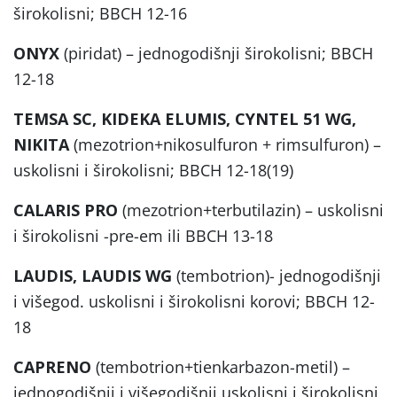
širokolisni; BBCH 12-16
ONYX
(piridat) – jednogodišnji širokolisni; BBCH
12-18
TEMSA SC, KIDEKA ELUMIS, CYNTEL 51 WG,
NIKITA
(mezotrion+nikosulfuron + rimsulfuron) –
uskolisni i širokolisni; BBCH 12-18(19)
CALARIS PRO
(mezotrion+terbutilazin) – uskolisni
i širokolisni -pre-em ili BBCH 13-18
LAUDIS, LAUDIS WG
(tembotrion)- jednogodišnji
i višegod. uskolisni i širokolisni korovi; BBCH 12-
18
CAPRENO
(tembotrion+tienkarbazon-metil) –
jednogodišnji i višegodišnji uskolisni i širokolisni