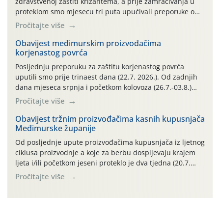
zdravstvenoj zaštiti krizantema, a prije zamračivanja u
proteklom smo mjesecu tri puta upućivali preporuke o
preventivnim mjerama zaštite krizantema od najčešćih
Pročitajte više
uzročnika bolesti, štetnika i fito-fagnih grinja (23.7., 14.7.,
06.7.)! Na početku ovog mjeseca je zabilježeno je
Obavijest međimurskim proizvođačima
korjenastog povrća
povijesno i ekstremno vruće meteorološko razdoblje, uz
najviše temperature […]
Posljednju preporuku za zaštitu korjenastog povrća
uputili smo prije trinaest dana (22.7. 2026.). Od zadnjih
dana mjeseca srpnja i početkom kolovoza (26.7.-03.8.)
traje izuzetno nepovoljno meteorološko razdoblje za rast
Pročitajte više
i razvoj korjenastog povrća: najviše dnevne temperature
zraka zadnjih su devet dana u rasponu 30,7°-38,0°C!
Obavijest tržnim proizvođačima kasnih kupusnjača
Međimurske županije
Drugi ovogodišnji “toplinski udar” naročito je izražen
zadnja četiri dana (31.7.-03.8.), […]
Od posljednje upute proizvođačima kupusnjača iz ljetnog
ciklusa proizvodnje a koje za berbu dospijevaju krajem
ljeta i/ili početkom jeseni proteklo je dva tjedna (20.7.
2026.). Proteklih je tjedan dana (26.7.-02.8.) obilježilo
Pročitajte više
izuzetno nepovoljno meteorološko razdoblje za rast i
razvoj ljetnih povrtnih kupusnjača: najviše dnevne
temperature zraka zadnjih su sedam dana u rasponu
30,7°-38,0°C! Drugi ovogodišnji […]