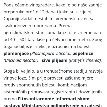
Podsjećamo vinogradare, kako je od naše zadnje
preporuke prošlo 12 dana i kako su u cijeloj
županiji vladali nestabilni vremenski uvjeti sa
svakodnevnim oborinama. Prema
agroklimatskim stanicama kroz to je vrijeme palo
od 40 – 50 litara kiše po četvornome metru. Zbog
toga se bilježe infekcije uzročnicima bolesti
plamenjače
(Plasmopara viticola),
pepelnice
(Uncinula necator)
i
sive plijesni
(Botrytis cinerea).
Stoga bi valjalo, a u trenutačnome stadiju razvoja
vinove loze, čim prije provesti zaštitne mjere
protiv spomenutih bolesti kombinacijom
sistemičnih pripravaka registriranih i dozvoljenih
prema
Fitosanitarnome informacijskom
sustavu Ministarstva poljoprivrede na adresi: