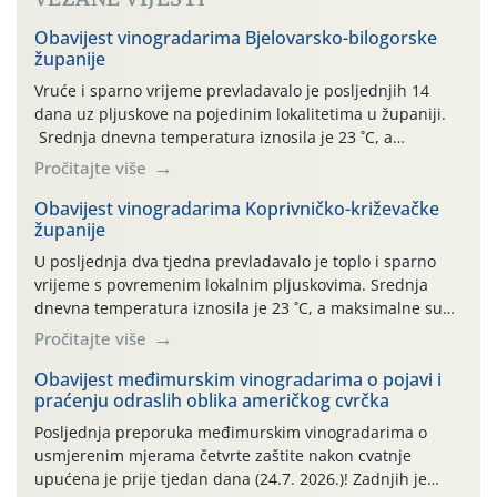
Obavijest vinogradarima Bjelovarsko-bilogorske
županije
Vruće i sparno vrijeme prevladavalo je posljednjih 14
dana uz pljuskove na pojedinim lokalitetima u županiji.
Srednja dnevna temperatura iznosila je 23 ˚C, a
maksimalne su posljednjih dana dosezale do 35 ˚C.
Pročitajte više
Simptome plamenjače vinove loze (Plasmoparas
viticola) vidljivi su na zapercima i vršnom mladom lišću.
Obavijest vinogradarima Koprivničko-križevačke
županije
Kako bi i dalje održali zdravu lisnu masu u zaštiti je
moguće […]
U posljednja dva tjedna prevladavalo je toplo i sparno
vrijeme s povremenim lokalnim pljuskovima. Srednja
dnevna temperatura iznosila je 23 ˚C, a maksimalne su
se posljednjih dana penjale do 35 ˚C. Prognostičari u
Pročitajte više
narednom razdoblju najavljuju drugi ovogodišnji
„toplinski udar“. Simptome plamenjače vinove loze
Obavijest međimurskim vinogradarima o pojavi i
praćenju odraslih oblika američkog cvrčka
(Plasmoparas viticola) uglavnom ne nalazimo u
vinogradima, a simptomi pepelnice vinove […]
Posljednja preporuka međimurskim vinogradarima o
usmjerenim mjerama četvrte zaštite nakon cvatnje
upućena je prije tjedan dana (24.7. 2026.)! Zadnjih je