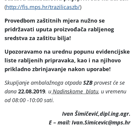
(
http://fis.mps.hr/trazilicaszb/
)
Provedbom zaštitnih mjera nužno se
pridržavati uputa proizvođača rabljenog
sredstva za zaštitu bilja!
Upozoravamo na urednu popunu evidencijske
liste rabljenih pripravaka, kao i na njihovo
prikladno zbrinjavanje nakon uporabe!
Skupljanje ambalažnoga otpada
SZB
provest će se
dana
22.08.2019
. u
Nadinskome blatu
, u vremenu
od 08:00 -10:00 sati.
Ivan Šimičević,dipl.ing.agr.
E – mail: Ivan.Simicevic@mps.hr