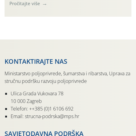
tjedan dana u Međimurskom vinogorju obilježilo
Pročitajte više
iznadprosječno vruće razdoblje: svakog su dana najviše
dnevne temperature od 24.7.-30.7. 2026. u rasponu
30,0°-37,0°C (tjednih oborina je pritom bilo vrlo malo,
npr. na lokalitetu Sveti Urban samo 0,5 […]
KONTAKTIRAJTE NAS
Ministarstvo poljoprivrede, šumarstva i ribarstva, Uprava za
stručnu podršku razvoju poljoprivrede
Ulica Grada Vukovara 78
10 000 Zagreb
Telefon: ++385 (0)1 6106 692
Email: strucna-podrska@mps.hr
SAVJETODAVNA PODRŠKA