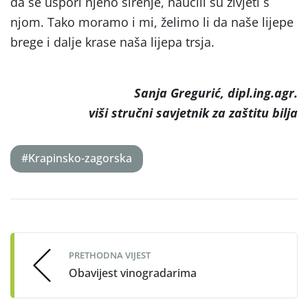
da se uspori njeno širenje, naučili su živjeti s
njom. Tako moramo i mi, želimo li da naše lijepe
brege i dalje krase naša lijepa trsja.
Sanja Gregurić, dipl.ing.agr.
viši stručni savjetnik za zaštitu bilja
#Krapinsko-zagorska
Post
navigation
PRETHODNA VIJEST
Obavijest vinogradarima