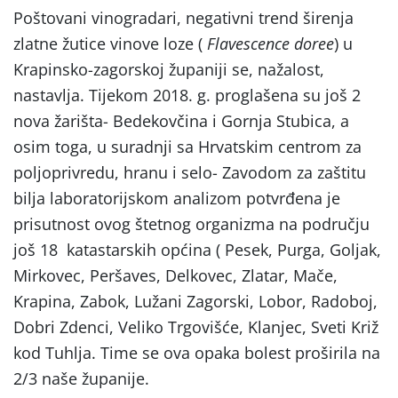
Poštovani vinogradari, negativni trend širenja
zlatne žutice vinove loze (
Flavescence doree
) u
Krapinsko-zagorskoj županiji se, nažalost,
nastavlja. Tijekom 2018. g. proglašena su još 2
nova žarišta- Bedekovčina i Gornja Stubica, a
osim toga, u suradnji sa Hrvatskim centrom za
poljoprivredu, hranu i selo- Zavodom za zaštitu
bilja laboratorijskom analizom potvrđena je
prisutnost ovog štetnog organizma na području
još 18 katastarskih općina ( Pesek, Purga, Goljak,
Mirkovec, Peršaves, Delkovec, Zlatar, Mače,
Krapina, Zabok, Lužani Zagorski, Lobor, Radoboj,
Dobri Zdenci, Veliko Trgovišće, Klanjec, Sveti Križ
kod Tuhlja. Time se ova opaka bolest proširila na
2/3 naše županije.