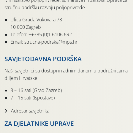
Ministarstvo poljoprivrede, šumarstva i ribarstva, Uprava za
stručnu podršku razvoju poljoprivrede
Ulica Grada Vukovara 78
10 000 Zagreb
Telefon: ++385 (0)1 6106 692
Email: strucna-podrska@mps.hr
SAVJETODAVNA PODRŠKA
Naši savjetnici su dostupni radnim danom u podružnicama
diljem Hrvatske.
8 – 16 sati (Grad Zagreb)
7 – 15 sati (Ispostave)
Adresar savjetnika
ZA DJELATNIKE UPRAVE