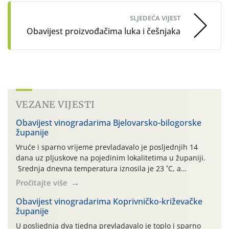
SLJEDEĆA VIJEST
Obavijest proizvođačima luka i češnjaka
VEZANE VIJESTI
Obavijest vinogradarima Bjelovarsko-bilogorske
županije
Vruće i sparno vrijeme prevladavalo je posljednjih 14
dana uz pljuskove na pojedinim lokalitetima u županiji.
Srednja dnevna temperatura iznosila je 23 ˚C, a
maksimalne su posljednjih dana dosezale do 35 ˚C.
Pročitajte više
Simptome plamenjače vinove loze (Plasmoparas
viticola) vidljivi su na zapercima i vršnom mladom lišću.
Obavijest vinogradarima Koprivničko-križevačke
županije
Kako bi i dalje održali zdravu lisnu masu u zaštiti je
moguće […]
U posljednja dva tjedna prevladavalo je toplo i sparno