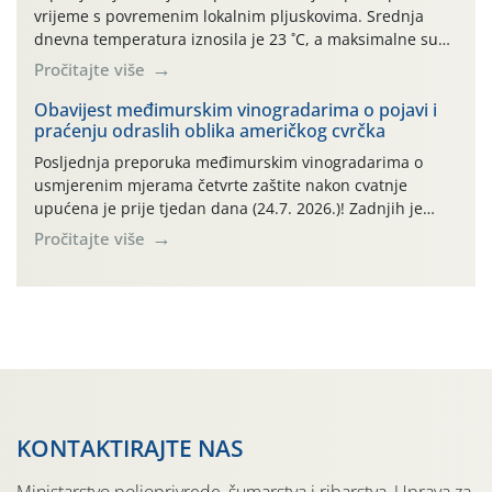
vrijeme s povremenim lokalnim pljuskovima. Srednja
dnevna temperatura iznosila je 23 ˚C, a maksimalne su
se posljednjih dana penjale do 35 ˚C. Prognostičari u
Pročitajte više
narednom razdoblju najavljuju drugi ovogodišnji
„toplinski udar“. Simptome plamenjače vinove loze
Obavijest međimurskim vinogradarima o pojavi i
praćenju odraslih oblika američkog cvrčka
(Plasmoparas viticola) uglavnom ne nalazimo u
vinogradima, a simptomi pepelnice vinove […]
Posljednja preporuka međimurskim vinogradarima o
usmjerenim mjerama četvrte zaštite nakon cvatnje
upućena je prije tjedan dana (24.7. 2026.)! Zadnjih je
tjedan dana u Međimurskom vinogorju obilježilo
Pročitajte više
iznadprosječno vruće razdoblje: svakog su dana najviše
dnevne temperature od 24.7.-30.7. 2026. u rasponu
30,0°-37,0°C (tjednih oborina je pritom bilo vrlo malo,
npr. na lokalitetu Sveti Urban samo 0,5 […]
KONTAKTIRAJTE NAS