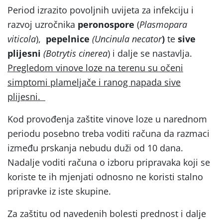
Period izrazito povoljnih uvijeta za infekciju i
razvoj uzročnika
peronospore
(
Plasmopara
viticola
),
pepelnice
(Uncinula necator
)
te
sive
plijesni
(Botrytis cinerea
) i dalje se nastavlja.
Pregledom vinove loze na terenu su očeni
simptomi plameljače i ranog napada sive
plijesni.
Kod provođenja zaštite vinove loze u narednom
periodu posebno treba voditi računa da razmaci
između prskanja nebudu duži od 10 dana.
Nadalje voditi računa o izboru pripravaka koji se
koriste te ih mjenjati odnosno ne koristi stalno
pripravke iz iste skupine.
Za zaštitu od navedenih bolesti prednost i dalje