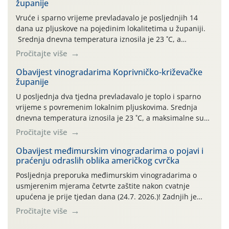
županije
Vruće i sparno vrijeme prevladavalo je posljednjih 14
dana uz pljuskove na pojedinim lokalitetima u županiji.
Srednja dnevna temperatura iznosila je 23 ˚C, a
maksimalne su posljednjih dana dosezale do 35 ˚C.
Pročitajte više
Simptome plamenjače vinove loze (Plasmoparas
viticola) vidljivi su na zapercima i vršnom mladom lišću.
Obavijest vinogradarima Koprivničko-križevačke
županije
Kako bi i dalje održali zdravu lisnu masu u zaštiti je
moguće […]
U posljednja dva tjedna prevladavalo je toplo i sparno
vrijeme s povremenim lokalnim pljuskovima. Srednja
dnevna temperatura iznosila je 23 ˚C, a maksimalne su
se posljednjih dana penjale do 35 ˚C. Prognostičari u
Pročitajte više
narednom razdoblju najavljuju drugi ovogodišnji
„toplinski udar“. Simptome plamenjače vinove loze
Obavijest međimurskim vinogradarima o pojavi i
praćenju odraslih oblika američkog cvrčka
(Plasmoparas viticola) uglavnom ne nalazimo u
vinogradima, a simptomi pepelnice vinove […]
Posljednja preporuka međimurskim vinogradarima o
usmjerenim mjerama četvrte zaštite nakon cvatnje
upućena je prije tjedan dana (24.7. 2026.)! Zadnjih je
tjedan dana u Međimurskom vinogorju obilježilo
Pročitajte više
iznadprosječno vruće razdoblje: svakog su dana najviše
dnevne temperature od 24.7.-30.7. 2026. u rasponu