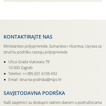
30,0°-37,0°C (tjednih oborina je pritom bilo vrlo malo,
npr. na lokalitetu Sveti Urban samo 0,5 […]
KONTAKTIRAJTE NAS
Ministarstvo poljoprivrede, šumarstva i ribarstva, Uprava za
stručnu podršku razvoju poljoprivrede
Ulica Grada Vukovara 78
10 000 Zagreb
Telefon: ++385 (0)1 6106 692
Email: strucna-podrska@mps.hr
SAVJETODAVNA PODRŠKA
Naši savjetnici su dostupni radnim danom u podružnicama