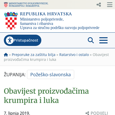
Pristupačnost
»
Preporuke za zaštitu bilja
»
Ratarstvo i ostalo
»
Obavijest
proizvođačima krumpira i luka
ŽUPANIJA:
Požeško-slavonska
Obavijest proizvođačima
krumpira i luka
7. lipnja 2019.
PODIJELI