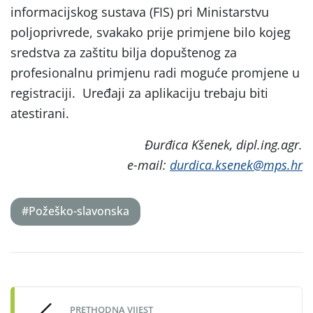
informacijskog sustava (FIS) pri Ministarstvu
poljoprivrede, svakako prije primjene bilo kojeg
sredstva za zaštitu bilja dopuštenog za
profesionalnu primjenu radi moguće promjene u
registraciji. Uređaji za aplikaciju trebaju biti
atestirani.
Đurđica Kšenek, dipl.ing.agr.
e-mail:
durdica.ksenek@mps.hr
#Požeško-slavonska
Post
navigation
PRETHODNA VIJEST