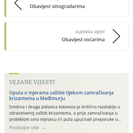
Obavijest vinogradarima
SLJEDEĆA VIJEST
Obavijest voćarima
VEZANE VIJESTI
Uputa o mjerama zaštite tijekom zamračivanja
krizantema u Međimurju
Sredina i druga polovica kolovoza je kritično razdoblje u
zdravstvenoj zaštiti krizantema, a prije zamračivanja u
proteklom smo mjesecu tri puta upućivali preporuke o
preventivnim mjerama zaštite krizantema od najčešćih
Pročitajte više
uzročnika bolesti, štetnika i fito-fagnih grinja (23.7., 14.7.,