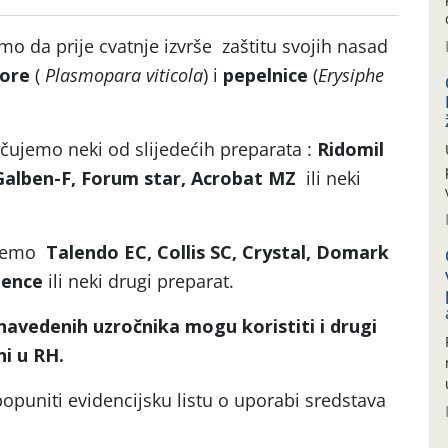
 da prije cvatnje izvrše zaštitu svojih nasad
pore
(
Plasmopara
viticola
) i
pepelnice
(
Erysiphe
čujemo neki od slijedećih preparata :
Ridomil
 Galben-F, Forum star, Acrobat MZ
ili neki
ujemo
Talendo EC, Collis SC, Crystal, Domark
ience
ili neki drugi preparat.
avedenih uzročnika mogu koristiti i drugi
ni u RH.
opuniti evidencijsku listu o uporabi sredstava