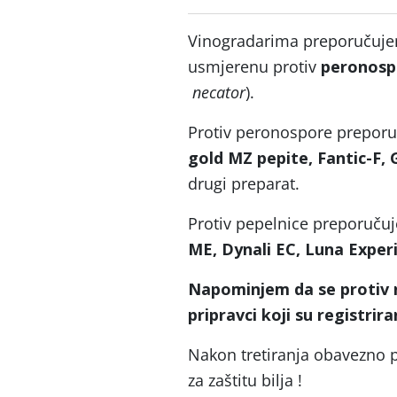
Vinogradarima preporučujemo
usmjerenu protiv
peronos
necator
).
Protiv peronospore preporu
gold MZ pepite, Fantic-F,
drugi preparat.
Protiv pepelnice preporuč
ME, Dynali EC, Luna Exper
Napominjem da se protiv n
pripravci koji su registrira
Nakon tretiranja obavezno p
za zaštitu bilja !