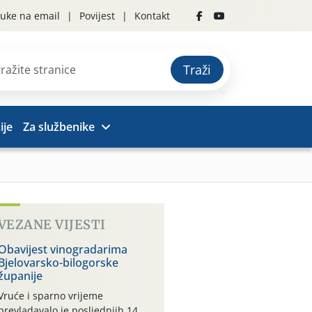
uke na email
Povijest
Kontakt
Traži
ije
Za službenike
VEZANE VIJESTI
Obavijest vinogradarima
Bjelovarsko-bilogorske
županije
Vruće i sparno vrijeme
prevladavalo je posljednjih 14