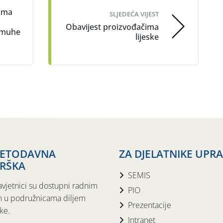
cima
SLJEDEĆA VIJEST
Obavijest proizvođačima
 muhe
lijeske
JETODAVNA
ZA DJELATNIKE UPR
RŠKA
SEMIS
avjetnici su dostupni radnim
PIO
 u podružnicama diljem
Prezentacije
ke.
Intranet