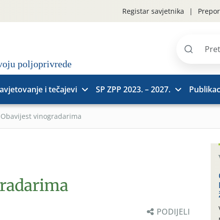
Registar savjetnika
Prepor
Pretraži
stranice
avjetovanje i tečajevi
SP ZPP 2023. – 2027.
Publikac
»
Obavijest vinogradarima
gradarima
PODIJELI