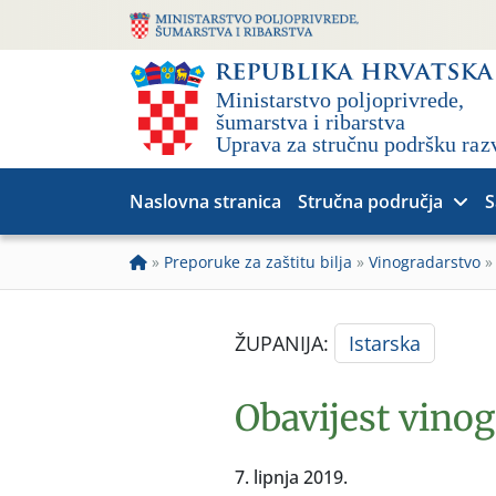
Naslovna stranica
Stručna područja
S
»
Preporuke za zaštitu bilja
»
Vinogradarstvo
ŽUPANIJA:
Istarska
Obavijest vino
7. lipnja 2019.