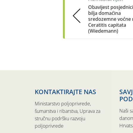
Obavijest posjedni
bilja domaćina
sredozemne voćne
Ceratitis capitata
(Wiedemann)
KONTAKTIRAJTE NAS
SAV
POD
Ministarstvo poljoprivrede,
Naši s
šumarstva i ribarstva, Uprava za
danom
stručnu podršku razvoju
Hrvats
poljoprivrede