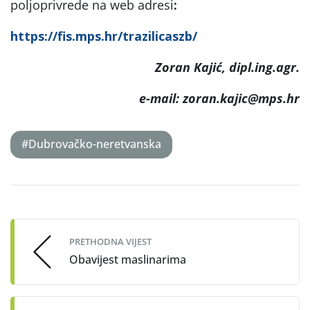
poljoprivrede na web adresi
:
https://fis.mps.hr/trazilicaszb/
Zoran Kajić, dipl.ing.agr.
e-mail: zoran.kajic@mps.hr
#Dubrovačko-neretvanska
Post
navigation
PRETHODNA VIJEST
Obavijest maslinarima