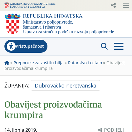
Pristupačnost
»
Preporuke za zaštitu bilja
»
Ratarstvo i ostalo
»
Obavijest
proizvođačima krumpira
ŽUPANIJA:
Dubrovačko-neretvanska
Obavijest proizvođačima
krumpira
14. lipnja 2019.
PODIJELI