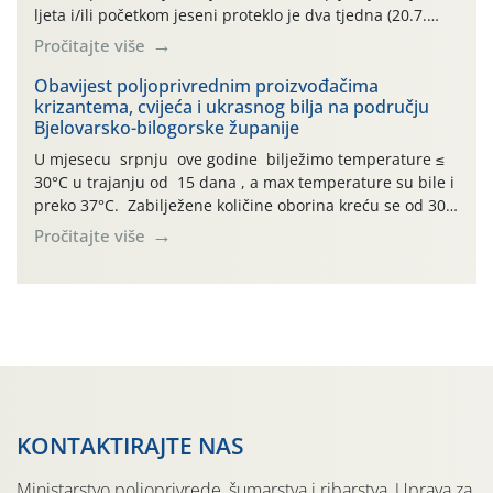
ljeta i/ili početkom jeseni proteklo je dva tjedna (20.7.
2026.). Proteklih je tjedan dana (26.7.-02.8.) obilježilo
Pročitajte više
izuzetno nepovoljno meteorološko razdoblje za rast i
razvoj ljetnih povrtnih kupusnjača: najviše dnevne
Obavijest poljoprivrednim proizvođačima
krizantema, cvijeća i ukrasnog bilja na području
temperature zraka zadnjih su sedam dana u rasponu
Bjelovarsko-bilogorske županije
30,7°-38,0°C! Drugi ovogodišnji […]
U mjesecu srpnju ove godine bilježimo temperature ≤
30°C u trajanju od 15 dana , a max temperature su bile i
preko 37°C. Zabilježene količine oborina kreću se od 30
mm do 70 mm ovisno o lokaciji. Visoke temperature
Pročitajte više
pogoduju razvoju štetnika osobito u plasteničkoj
proizvodnji. Pregledom krizantema uočene su za sada
pojave tripsa. Vlasnici […]
KONTAKTIRAJTE NAS
Ministarstvo poljoprivrede, šumarstva i ribarstva, Uprava za