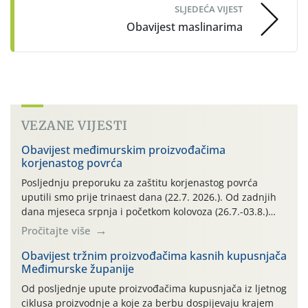
SLJEDEĆA VIJEST
Obavijest maslinarima
VEZANE VIJESTI
Obavijest međimurskim proizvođačima
korjenastog povrća
Posljednju preporuku za zaštitu korjenastog povrća
uputili smo prije trinaest dana (22.7. 2026.). Od zadnjih
dana mjeseca srpnja i početkom kolovoza (26.7.-03.8.)
traje izuzetno nepovoljno meteorološko razdoblje za rast
Pročitajte više
i razvoj korjenastog povrća: najviše dnevne temperature
zraka zadnjih su devet dana u rasponu 30,7°-38,0°C!
Obavijest tržnim proizvođačima kasnih kupusnjača
Međimurske županije
Drugi ovogodišnji “toplinski udar” naročito je izražen
zadnja četiri dana (31.7.-03.8.), […]
Od posljednje upute proizvođačima kupusnjača iz ljetnog
ciklusa proizvodnje a koje za berbu dospijevaju krajem