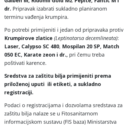
Galben M, Ridomil Gold MZ Pepite, Fantic M i
dr.
Pripravak izabrati sukladno planiranom
terminu vađenja krumpira.
Po potrebi primijeniti i jedan od pripravaka protiv
Krumpirove zlatice
(Leptinotarsa decemlineata)
:
Laser,
Calypso SC 480
,
Mospilan 20 SP, Match
050 EC, Karate zeon i dr.,
pri čemu treba
poštivati karence.
Sredstva za zaštitu bilja primijeniti prema
priloženoj uputi ili etiketi, a sukladno
registraciji.
Podaci o registracijama i dozvolama sredstava za
zaštitu bilja nalaze se u Fitosanitarnom
informacijskom sustavu (FIS baza) Ministarstva