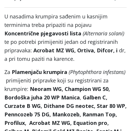
U nasadima krumpira sađenim u kasnijim
terminima treba pripaziti na pojavu
Koncentrične pjegavosti lista
(Alternaria solani)
te po potrebi primijeniti jedan od registriranih
pripravaka:
Acrobat MZ WG, Ortiva, Difcor, i
dr,
a pri tomu paziti na karence.
Za
Plamenjaču krumpira
(Phytophthora infestans)
primijeniti pripravke koji su registrirani za
krumpire:
Neoram WG, Champion WG 50,
Bordoška juha 20 WP Manica
,
Galben C,
Curzate B WG, Dithane DG neotec,
Star 80 WP,
Penncozeb 75 DG, Mankozeb,
Ranman Top,
Profilux,
Acrobat MZ WG, Equation pro,