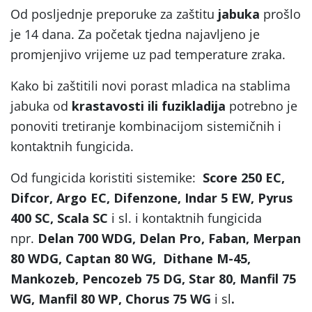
Od posljednje preporuke za zaštitu
jabuka
prošlo
je 14 dana. Za početak tjedna najavljeno je
promjenjivo vrijeme uz pad temperature zraka.
Kako bi zaštitili novi porast mladica na stablima
jabuka od
krastavosti ili fuzikladija
potrebno je
ponoviti tretiranje kombinacijom sistemičnih i
kontaktnih fungicida.
Od fungicida koristiti sistemike:
Score 250 EC,
Difcor, Argo EC, Difenzone, Indar 5 EW, Pyrus
400 SC, Scala SC
i sl. i kontaktnih fungicida
npr.
Delan 700 WDG, Delan Pro, Faban, Merpan
80 WDG, Captan 80 WG,
Dithane M-45,
Mankozeb, Pencozeb 75 DG, Star 80, Manfil 75
WG, Manfil 80 WP, Chorus 75 WG
i sl
.