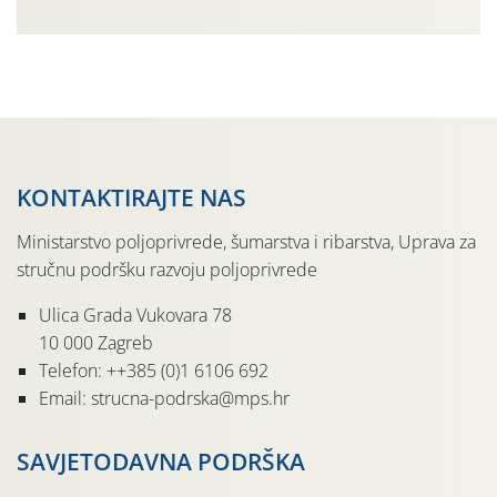
rujnu 2016. godine na našem su području zabilježene
gospodarski važne štete. Riječ je o štetniku vrlo sličnom
dobro poznatoj vinskoj mušici, no za razliku […]
KONTAKTIRAJTE NAS
Ministarstvo poljoprivrede, šumarstva i ribarstva, Uprava za
stručnu podršku razvoju poljoprivrede
Ulica Grada Vukovara 78
10 000 Zagreb
Telefon: ++385 (0)1 6106 692
Email: strucna-podrska@mps.hr
SAVJETODAVNA PODRŠKA