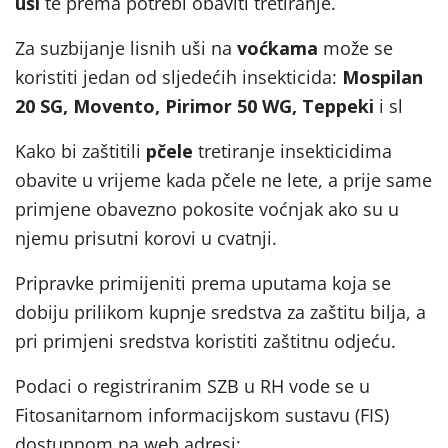
uši
te prema potrebi obaviti tretiranje.
Za suzbijanje lisnih uši na
voćkama
može se
koristiti jedan od sljedećih insekticida:
Mospilan
20 SG, Movento, Pirimor 50 WG, Teppeki
i sl
Kako bi zaštitili
pčele
tretiranje insekticidima
obavite u vrijeme kada pčele ne lete, a prije same
primjene obavezno pokosite voćnjak ako su u
njemu prisutni korovi u cvatnji.
Pripravke primijeniti prema uputama koja se
dobiju prilikom kupnje sredstva za zaštitu bilja, a
pri primjeni sredstva koristiti zaštitnu odjeću.
Podaci o registriranim SZB u RH vode se u
Fitosanitarnom informacijskom sustavu (FIS)
dostupnom na web adresi: