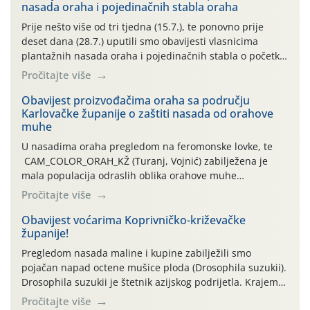
nasada oraha i pojedinačnih stabla oraha
Prije nešto više od tri tjedna (15.7.), te ponovno prije
deset dana (28.7.) uputili smo obavijesti vlasnicima
plantažnih nasada oraha i pojedinačnih stabla o početku
leta i ovogodišnjoj potrebi usmjerenog suzbijanja
Pročitajte više
orahove muhe (Rhagoletis completa)! Već dvanaest dana
traje drugi ovogodišnji “toplinski udar”, koji naročito
Obavijest proizvođačima oraha sa području
Karlovačke županije o zaštiti nasada od orahove
izražen zadnja šest dana (31.7.-05.8.), jer najviše
muhe
temperature zraka svakodnevno […]
U nasadima oraha pregledom na feromonske lovke, te
CAM_COLOR_ORAH_KŽ (Turanj, Vojnić) zabilježena je
mala populacija odraslih oblika orahove muhe
(Rhagoletis completa). Niska brojnost može se objasniti
Pročitajte više
činjenicom da je riječ o mladim nasadima s vrlo malim
urodom, što je povezano i s manjim brojem prezimjelih
Obavijest voćarima Koprivničko-križevačke
županije!
jedinki. U starijim nasadima, na žutim ljepljivim Rebell
pločama s […]
Pregledom nasada maline i kupine zabilježili smo
pojačan napad octene mušice ploda (Drosophila suzukii).
Drosophila suzukii je štetnik azijskog podrijetla. Krajem
2010. godine prvi puta je registriran u Hrvatskoj, a u
Pročitajte više