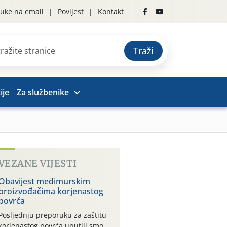
uke na email
Povijest
Kontakt
Traži
ije
Za službenike
VEZANE VIJESTI
Obavijest međimurskim
proizvođačima korjenastog
povrća
Posljednju preporuku za zaštitu
korjenastog povrća uputili smo