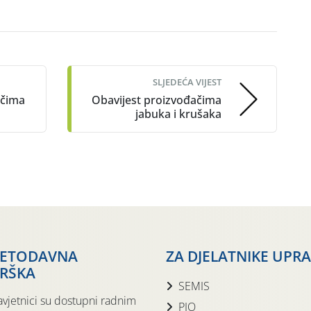
SLJEDEĆA VIJEST
ačima
Obavijest proizvođačima
jabuka i krušaka
JETODAVNA
ZA DJELATNIKE UPR
RŠKA
SEMIS
avjetnici su dostupni radnim
PIO