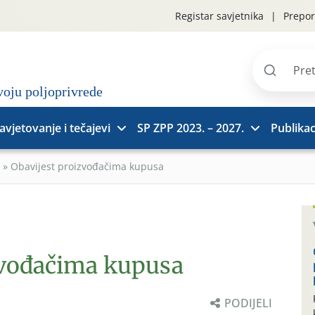
Registar savjetnika
Prepor
Pretraži
stranice
avjetovanje i tečajevi
SP ZPP 2023. – 2027.
Publikac
»
Obavijest proizvođačima kupusa
zvođačima kupusa
PODIJELI