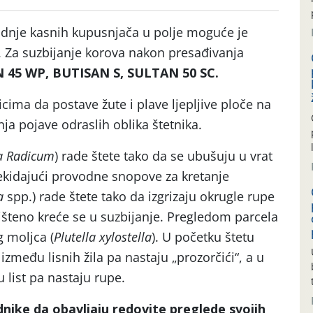
adnje kasnih kupusnjača u polje moguće je
a. Za suzbijanje korova nakon presađivanja
45 WP, BUTISAN S, SULTAN 50 SC.
ima da postave žute i plave ljepljive ploče na
ja pojave odraslih oblika štetnika.
a Radicum
) rade štete tako da se ubušuju u vrat
ekidajući provodne snopove za kretanje
a
spp.) rade štete tako da izgrizaju okrugle rupe
išteno kreće se u suzbijanje. Pregledom parcela
 moljca (
Plutella xylostella
). U početku štetu
zmeđu lisnih žila pa nastaju „prozorčići“, a u
u list pa nastaju rupe.
ike da obavljaju redovite preglede svojih