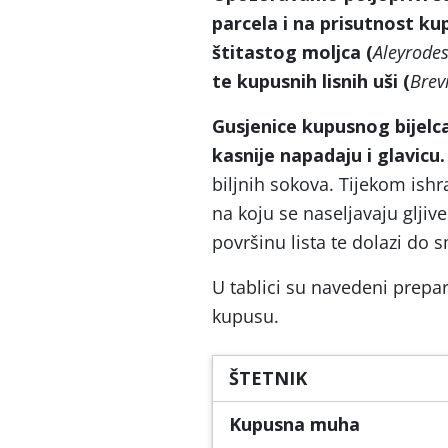
parcela i na prisutnost ku
štitastog moljca (
Aleyrodes
te kupusnih lisnih uši (
Brev
Gusjenice kupusnog bijelca
kasnije napadaju i glavicu.
biljnih sokova. Tijekom ishr
na koju se naseljavaju gljiv
površinu lista te dolazi do 
U tablici su navedeni prepar
kupusu.
ŠTETNIK
Kupusna muha