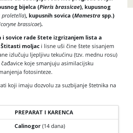
pusnog bijelca (
Pieris brassicae
), kupusnog
 proletella
)
, kupusnih sovica (
Mamestra
spp.)
icoryne brassicae
)
.
 i sovice rade štete izgrizanjem lista a
 Štitasti moljac
i lisne uši čine štete sisanjem
ane izlučuju ljepljivu tekućinu (tzv. mednu rosu)
e čađavice koje smanjuju asimilacijsku
smanjenja fotosinteze.
ati koji imaju dozvolu za suzbijanje štetnika na
PREPARAT I KARENCA
Calinogor
(14 dana)