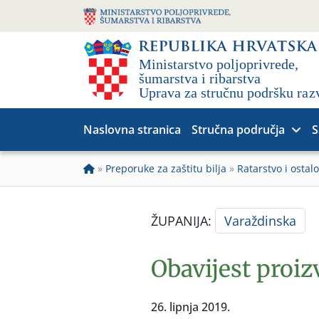
Naslovna stranica
Stručna područja
S
»
Preporuke za zaštitu bilja
»
Ratarstvo i ostalo
ŽUPANIJA:
Varaždinska
Obavijest proi
26. lipnja 2019.