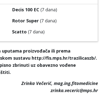
Decis 100 EC
(7 dana)
Rotor Super
(7 dana)
Scatto
(7 dana)
a uputama proizvođača ili prema
kom sustavu http://fis.mps.hr/trazilicaszb/.
pisno zbrinuti uz obavezno vođene
štiti.
Zrinka Večerić, mag.ing.fitomedicine
zrinka.veceric@mps.hr