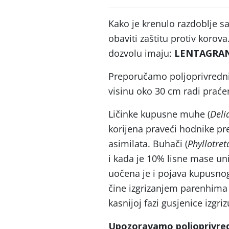
Kako je krenulo razdoblje s
obaviti zaštitu protiv korov
dozvolu imaju:
LENTAGRAN 
Preporučamo poljoprivrednic
visinu oko 30 cm radi praćen
Ličinke kupusne muhe (
Deli
korijena praveći hodnike pr
asimilata. Buhači (
Phyllotret
i kada je 10% lisne mase un
uočena je i pojava kupusnog
čine izgrizanjem parenhima i
kasnijoj fazi gusjenice izgriz
Upozoravamo poljoprivredn