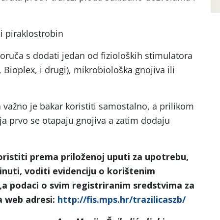
li piraklostrobin
ruča s dodati jedan od fizioloških stimulatora
, Bioplex, i drugi), mikrobiološka gnojiva ili
važno je bakar koristiti samostalno, a prilikom
a prvo se otapaju gnojiva a zatim dodaju
ristiti prema priloženoj uputi za upotrebu,
inuti, voditi evidenciju o korištenim
a,a podaci o svim registriranim sredstvima za
na web adresi:
http://fis.mps.hr/trazilicaszb/