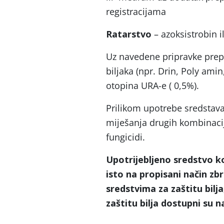
registracijama
Ratarstvo
– azoksistrobin i
Uz navedene pripravke prepo
biljaka (npr. Drin, Poly amin
otopina URA-e ( 0,5%).
Prilikom upotrebe sredstava 
miješanja drugih kombinacij
fungicidi.
Upotrijebljeno sredstvo ko
isto na propisani način zbr
sredstvima za zaštitu bilj
zaštitu bilja dostupni su 