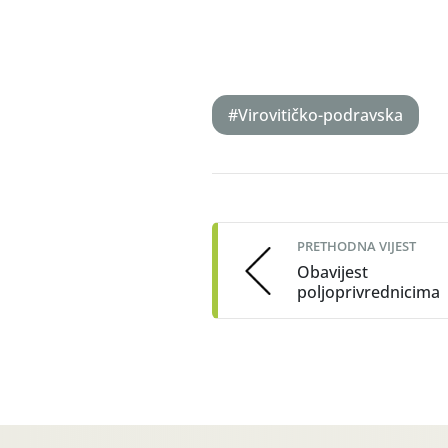
#Virovitičko-podravska
Post
navigation
PRETHODNA VIJEST
Obavijest
poljoprivrednicima