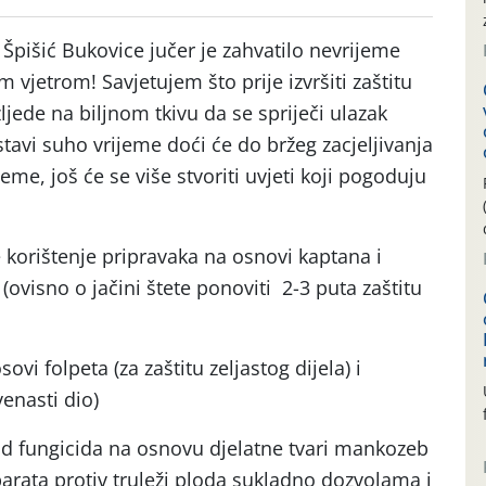
Špišić Bukovice jučer je zahvatilo nevrijeme
 vjetrom! Savjetujem što prije izvršiti zaštitu
zljede na biljnom tkivu da se spriječi ulazak
tavi suho vrijeme doći će do bržeg zacjeljivanja
eme, još će se više stvoriti uvjeti koji pogoduju
 korištenje pripravaka na osnovi kaptana i
(ovisno o jačini štete ponoviti 2-3 puta zaštitu
sovi folpeta (za zaštitu zeljastog dijela) i
venasti dio)
d fungicida na osnovu djelatne tvari mankozeb
arata protiv truleži ploda sukladno dozvolama i