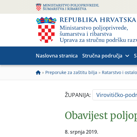
Naslovna stranica
Stručna područja
S
»
Preporuke za zaštitu bilja
»
Ratarstvo i ostalo
ŽUPANIJA:
Virovitičko-pod
Obavijest polj
8. srpnja 2019.