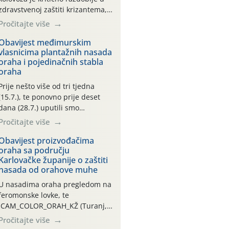
zdravstvenoj zaštiti krizantema,
a prije zamračivanja u proteklom
Pročitajte više
smo mjesecu tri puta upućivali
preporuke o preventivnim
Obavijest međimurskim
vlasnicima plantažnih nasada
mjerama zaštite krizantema od
oraha i pojedinačnih stabla
najčešćih uzročnika bolesti,
oraha
štetnika i fito-fagnih grinja (23.7.,
14.7., 06.7.)! Na početku ovog
Prije nešto više od tri tjedna
mjeseca je zabilježeno je
(15.7.), te ponovno prije deset
povijesno i ekstremno vruće
dana (28.7.) uputili smo
meteorološko razdoblje, uz
obavijesti vlasnicima plantažnih
Pročitajte više
najviše temperature […]
nasada oraha i pojedinačnih
stabla o početku leta i
Obavijest proizvođačima
oraha sa području
ovogodišnjoj potrebi usmjerenog
Karlovačke županije o zaštiti
suzbijanja orahove muhe
nasada od orahove muhe
(Rhagoletis completa)! Već
dvanaest dana traje drugi
U nasadima oraha pregledom na
ovogodišnji “toplinski udar”, koji
feromonske lovke, te
naročito izražen zadnja šest
CAM_COLOR_ORAH_KŽ (Turanj,
dana (31.7.-05.8.), jer najviše
Vojnić) zabilježena je mala
Pročitajte više
temperature zraka svakodnevno
populacija odraslih oblika