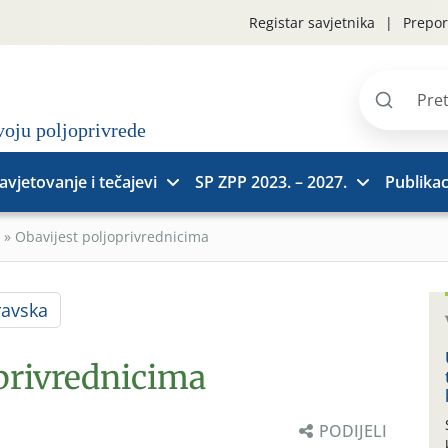
Registar savjetnika
Prepor
Pretraži
stranice
avjetovanje i tečajevi
SP ZPP 2023. – 2027.
Publikac
»
Obavijest poljoprivrednicima
ravska
oprivrednicima
PODIJELI