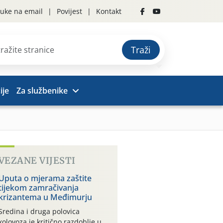
uke na email
Povijest
Kontakt
Traži
ije
Za službenike
VEZANE VIJESTI
Uputa o mjerama zaštite
tijekom zamračivanja
krizantema u Međimurju
Sredina i druga polovica
kolovoza je kritično razdoblje u