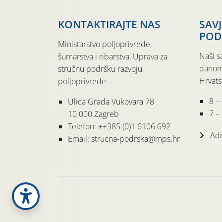
KONTAKTIRAJTE NAS
SAV
POD
Ministarstvo poljoprivrede,
Naši s
šumarstva i ribarstva, Uprava za
danom
stručnu podršku razvoju
Hrvats
poljoprivrede
8 –
Ulica Grada Vukovara 78
7 – 
10 000 Zagreb
Telefon: ++385 (0)1 6106 692
Adr
Email: strucna-podrska@mps.hr