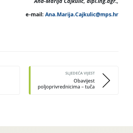
Ana-Marija Čajkulić, dipl.ing.agr.,
e-mail:
Ana.Marija.Cajkulic@mps.hr
SLJEDEĆA VIJEST
Obavijest
poljoprivrednicima – tuča