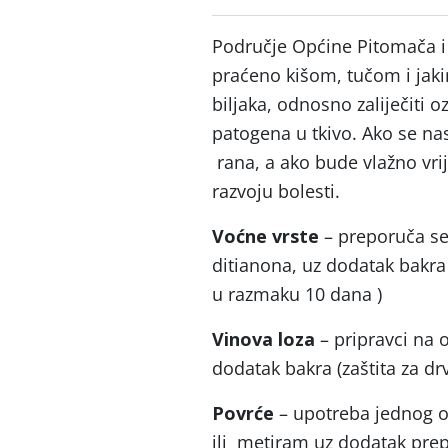
Područje Općine Pitomača i 
praćeno kišom, tučom i jakim
biljaka, odnosno zaliječiti o
patogena u tkivo. Ako se nas
rana, a ako bude vlažno vrij
razvoju bolesti.
Voćne vrste
– preporuča se
ditianona, uz dodatak bakra 
u razmaku 10 dana )
Vinova loza
– pripravci na o
dodatak bakra (zaštita za dr
Povrće
– upotreba jednog o
ili metiram uz dodatak prep