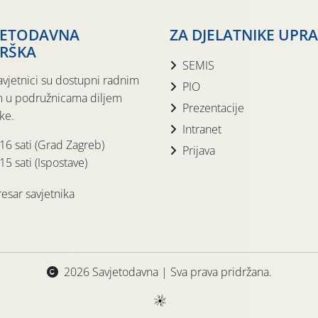
JETODAVNA
ZA DJELATNIKE UPR
RŠKA
SEMIS
avjetnici su dostupni radnim
PIO
 u podružnicama diljem
Prezentacije
ke.
Intranet
 16 sati (Grad Zagreb)
Prijava
15 sati (Ispostave)
esar savjetnika
2026 Savjetodavna | Sva prava pridržana.