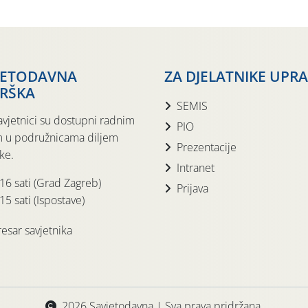
JETODAVNA
ZA DJELATNIKE UPR
RŠKA
SEMIS
avjetnici su dostupni radnim
PIO
 u podružnicama diljem
Prezentacije
ke.
Intranet
 16 sati (Grad Zagreb)
Prijava
15 sati (Ispostave)
esar savjetnika
2026 Savjetodavna | Sva prava pridržana.