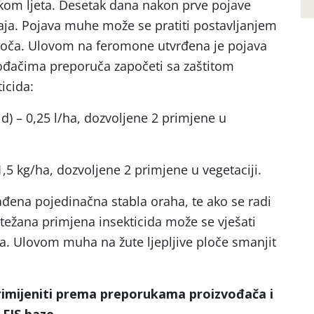
ijekom ljeta. Desetak dana nakon prve pojave
aja. Pojava muhe može se pratiti postavljanjem
 ploča. Ulovom na feromone utvrđena je pojava
vođačima preporuča započeti sa zaštitom
icida:
id) – 0,25 l/ha, dozvoljene 2 primjene u
1,5 kg/ha, dozvoljene 2 primjene u vegetaciji.
đena pojedinačna stabla oraha, te ako se radi
otežana primjena insekticida može se vješati
loča. Ulovom muha na žute ljepljive ploče smanjit
primijeniti prema preporukama proizvođača i