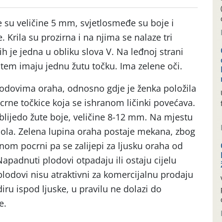
 su veličine 5 mm, svjetlosmeđe su boje i
. Krila su prozirna i na njima se nalaze tri
h je jedna u obliku slova V. Na leđnoj strani
ištem imaju jednu žutu točku. Ima zelene oči.
odovima oraha, odnosno gdje je ženka položila
crne točkice koja se ishranom ličinki povećava.
 blijedo žute boje, veličine 8-12 mm. Na mjestu
mola. Zelena lupina oraha postaje mekana, zbog
om pocrni pa se zalijepi za ljusku oraha od
apadnuti plodovi otpadaju ili ostaju cijelu
lodovi nisu atraktivni za komercijalnu prodaju
diru ispod ljuske, u pravilu ne dolazi do
e.