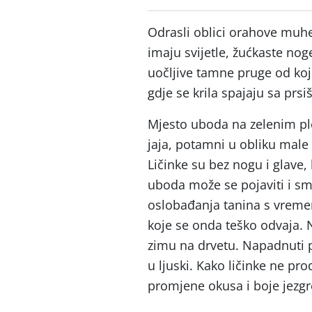
Odrasli oblici orahove muhe
imaju svijetle, žućkaste noge
uočljive tamne pruge od koji
gdje se krila spajaju sa prs
Mjesto uboda na zelenim pl
jaja, potamni u obliku male 
Ličinke su bez nogu i glave,
uboda može se pojaviti i s
oslobađanja tanina s vremen
koje se onda teško odvaja. N
zimu na drvetu. Napadnuti p
u ljuski. Kako ličinke ne pro
promjene okusa i boje jezgr