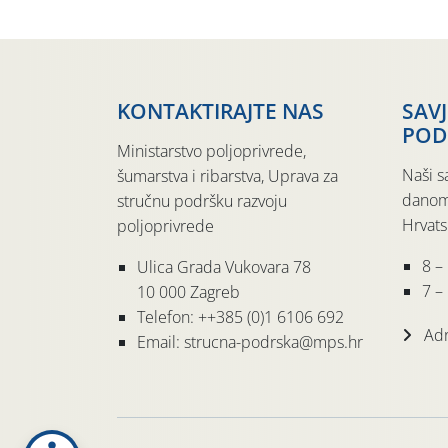
KONTAKTIRAJTE NAS
SAV
POD
Ministarstvo poljoprivrede,
Naši s
šumarstva i ribarstva, Uprava za
danom
stručnu podršku razvoju
Hrvats
poljoprivrede
8 –
Ulica Grada Vukovara 78
7 – 
10 000 Zagreb
Telefon: ++385 (0)1 6106 692
Adr
Email: strucna-podrska@mps.hr