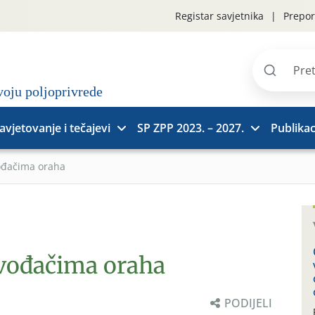
Registar savjetnika
Prepor
Pretraži
stranice
avjetovanje i tečajevi
SP ZPP 2023. – 2027.
Publikac
ođačima oraha
zvođačima oraha
PODIJELI