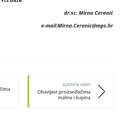
 FIS baze.
dr.sc. Mirna Ceranić
e-mail:Mirna.Ceranic@mps.hr
SLJEDEĆA VIJEST
ačima
Obavijest proizvođačima
malina i kupina