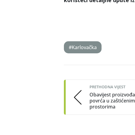
koristeći detaljne upute iz
#Karlovačka
Post
navigation
PRETHODNA VIJEST
Obavijest proizvođ
povrća u zaštićenim
prostorima