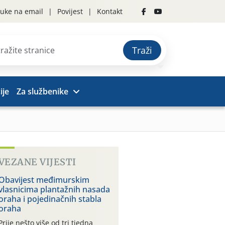
uke na email
Povijest
Kontakt
Traži
ije
Za službenike
VEZANE VIJESTI
Obavijest međimurskim
vlasnicima plantažnih nasada
oraha i pojedinačnih stabla
oraha
Prije nešto više od tri tjedna