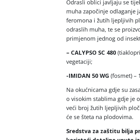
Odrasli oblici javljaju se t
muha započinje odlaganje j
feromona i žutih ljepljivih
odraslih muha, te se proiz
primjenom jednog od insekt
– CALYPSO SC 480
(tiaklopr
vegetaciji;
-IMIDAN 50 WG
(fosmet) – 
Na okućnicama gdje su zasa
o visokim stablima gdje je 
veći broj žutih ljepljivih p
će se šteta na plodovima.
Sredstva za zaštitu bilja 