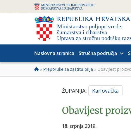
Naslovna stranica
Stručna područja
S
»
Preporuke za zaštitu bilja
»
Obavijest proizv
ŽUPANIJA:
Karlovačka
Obavijest proi
18. srpnja 2019.