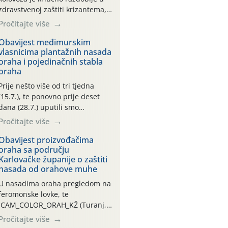
zdravstvenoj zaštiti krizantema,
a prije zamračivanja u proteklom
Pročitajte više
smo mjesecu tri puta upućivali
preporuke o preventivnim
Obavijest međimurskim
vlasnicima plantažnih nasada
mjerama zaštite krizantema od
oraha i pojedinačnih stabla
najčešćih uzročnika bolesti,
oraha
štetnika i fito-fagnih grinja (23.7.,
14.7., 06.7.)! Na početku ovog
Prije nešto više od tri tjedna
mjeseca je zabilježeno je
(15.7.), te ponovno prije deset
povijesno i ekstremno vruće
dana (28.7.) uputili smo
meteorološko razdoblje, uz
obavijesti vlasnicima plantažnih
Pročitajte više
najviše temperature […]
nasada oraha i pojedinačnih
stabla o početku leta i
Obavijest proizvođačima
oraha sa području
ovogodišnjoj potrebi usmjerenog
Karlovačke županije o zaštiti
suzbijanja orahove muhe
nasada od orahove muhe
(Rhagoletis completa)! Već
dvanaest dana traje drugi
U nasadima oraha pregledom na
ovogodišnji “toplinski udar”, koji
feromonske lovke, te
naročito izražen zadnja šest
CAM_COLOR_ORAH_KŽ (Turanj,
dana (31.7.-05.8.), jer najviše
Vojnić) zabilježena je mala
Pročitajte više
temperature zraka svakodnevno
populacija odraslih oblika