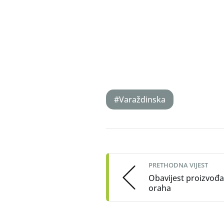
#Varaždinska
Post
navigation
PRETHODNA VIJEST
Obavijest proizvođ
oraha