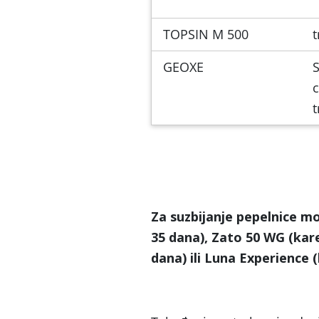
TOPSIN M 500
t
GEOXE
S
c
t
Za suzbijanje pepelnice mo
35 dana)
, Zato 50 WG
(kar
dana)
ili Luna Experience