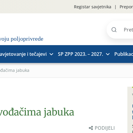
Registar savjetnika
Prepor
Pretraži
stranice
avjetovanje i tečajevi
SP ZPP 2023. – 2027.
Publikac
ođačima jabuka
zvođačima jabuka
PODIJELI