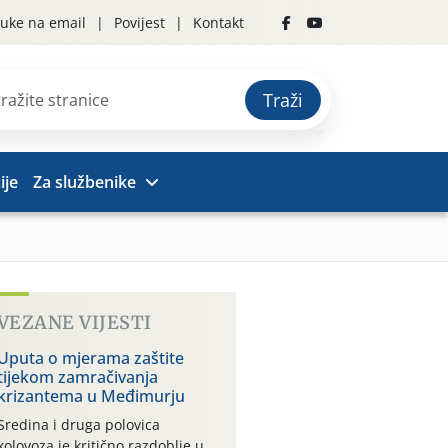
uke na email
Povijest
Kontakt
Traži
ije
Za službenike
VEZANE VIJESTI
Uputa o mjerama zaštite
tijekom zamračivanja
krizantema u Međimurju
Sredina i druga polovica
kolovoza je kritično razdoblje u