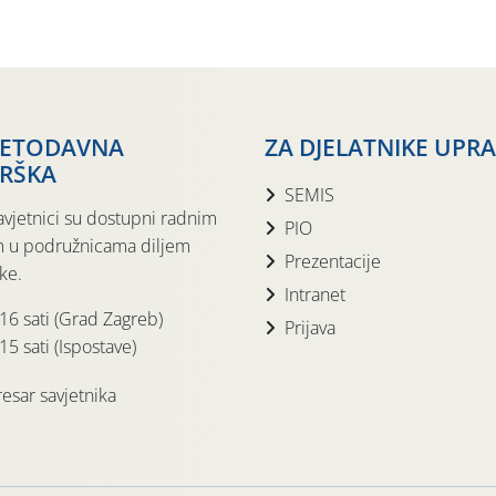
JETODAVNA
ZA DJELATNIKE UPR
RŠKA
SEMIS
avjetnici su dostupni radnim
PIO
 u podružnicama diljem
Prezentacije
ke.
Intranet
 16 sati (Grad Zagreb)
Prijava
15 sati (Ispostave)
esar savjetnika