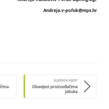
Andreja.v-pofuk
@mps.hr
SLJEDEĆA VIJEST
ačima
Obavijest proizvođačima
jabuka