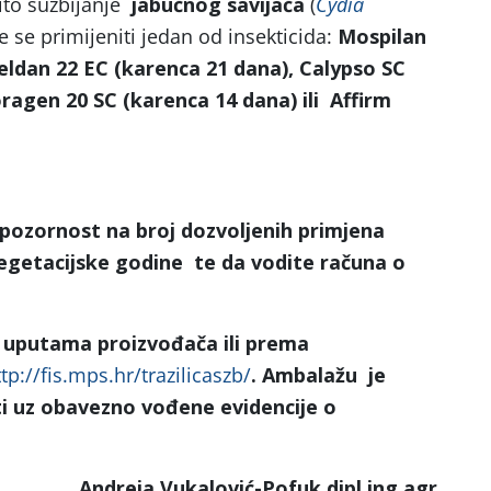
ito suzbijanje
jabučnog savijača
(
Cydia
že se primijeniti jedan od insekticida:
Mospilan
Reldan 22 EC
(karenca 21 dana)
, Calypso SC
ragen 20 SC
(karenca 14 dana)
ili
Affirm
pozornost na broj dozvoljenih primjena
egetacijske godine te da vodite računa o
 uputama proizvođača ili prema
tp://fis.mps.hr/trazilicaszb/
. Ambalažu je
i uz obavezno vođene evidencije o
Andreja Vukalović-Pofuk dipl.ing.agr