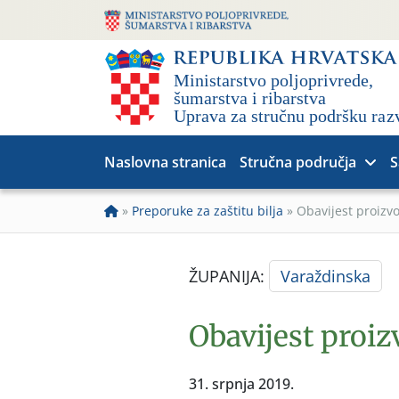
Naslovna stranica
Stručna područja
S
»
Preporuke za zaštitu bilja
»
Obavijest proizv
ŽUPANIJA:
Varaždinska
Obavijest proi
31. srpnja 2019.