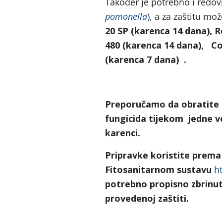
Također je potrebno i redov
pomonella
), a za zaštitu mo
20 SP
(karenca 14 dana)
, 
480
(karenca 14 dana)
,
Co
(karenca 7 dana)
.
Preporučamo da obratite 
fungicida tijekom jedne v
karenci.
Pripravke koristite prema
Fitosanitarnom sustavu
ht
potrebno propisno zbrinut
provedenoj zaštiti.