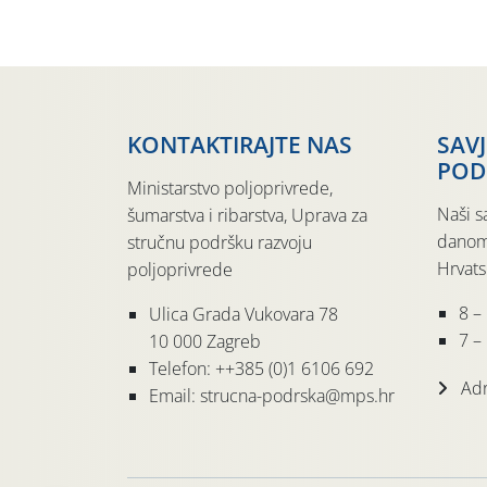
KONTAKTIRAJTE NAS
SAV
POD
Ministarstvo poljoprivrede,
Naši s
šumarstva i ribarstva, Uprava za
danom
stručnu podršku razvoju
Hrvats
poljoprivrede
8 –
Ulica Grada Vukovara 78
7 – 
10 000 Zagreb
Telefon: ++385 (0)1 6106 692
Adr
Email: strucna-podrska@mps.hr