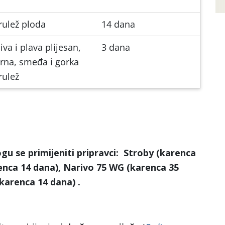
rulež ploda
14 dana
iva i plava plijesan,
3 dana
rna, smeđa i gorka
rulež
gu se primijeniti pripravci:
Stroby
(karenca
enca 14 dana)
, Narivo 75 WG
(karenca 35
(karenca 14 dana)
.