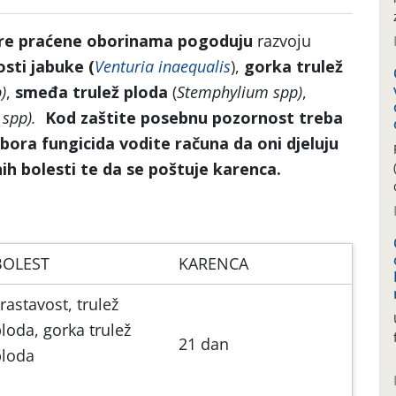
re praćene oborinama pogoduju
razvoju
osti jabuke
(
Venturia inaequalis
),
gorka trulež
)
,
smeđa trulež ploda
(
Stemphylium spp)
,
spp).
Kod zaštite posebnu pozornost treba
zbora fungicida vodite računa da oni djeluju
ih bolesti te da se poštuje karenca.
BOLEST
KARENCA
rastavost, trulež
loda, gorka trulež
21 dan
ploda