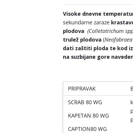
Visoke dnevne temperatu
sekundarne zaraze
krastav
plodova
(
Colletotrichum spp
trulež plodova
(
Neofabraea 
dati zaštiti ploda te kod i
na suzbijane gore naveden
PRIPRAVAK
SCRAB 80 WG
k
p
KAPETAN 80 WG
CAPTION80 WG