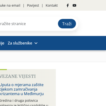
uke na email
Povijest
Kontakt
Traži
ije
Za službenike
VEZANE VIJESTI
Uputa o mjerama zaštite
tijekom zamračivanja
krizantema u Međimurju
Sredina i druga polovica
kolovoza je kritično razdoblje u