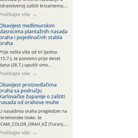
zdravstvenoj zaštiti krizantema,
a prije zamračivanja u proteklom
Pročitajte više
smo mjesecu tri puta upućivali
preporuke o preventivnim
Obavijest međimurskim
vlasnicima plantažnih nasada
mjerama zaštite krizantema od
oraha i pojedinačnih stabla
najčešćih uzročnika bolesti,
oraha
štetnika i fito-fagnih grinja (23.7.,
14.7., 06.7.)! Na početku ovog
Prije nešto više od tri tjedna
mjeseca je zabilježeno je
(15.7.), te ponovno prije deset
povijesno i ekstremno vruće
dana (28.7.) uputili smo
meteorološko razdoblje, uz
obavijesti vlasnicima plantažnih
Pročitajte više
najviše temperature […]
nasada oraha i pojedinačnih
stabla o početku leta i
Obavijest proizvođačima
oraha sa području
ovogodišnjoj potrebi usmjerenog
Karlovačke županije o zaštiti
suzbijanja orahove muhe
nasada od orahove muhe
(Rhagoletis completa)! Već
dvanaest dana traje drugi
U nasadima oraha pregledom na
ovogodišnji “toplinski udar”, koji
feromonske lovke, te
naročito izražen zadnja šest
CAM_COLOR_ORAH_KŽ (Turanj,
dana (31.7.-05.8.), jer najviše
Vojnić) zabilježena je mala
Pročitajte više
temperature zraka svakodnevno
populacija odraslih oblika