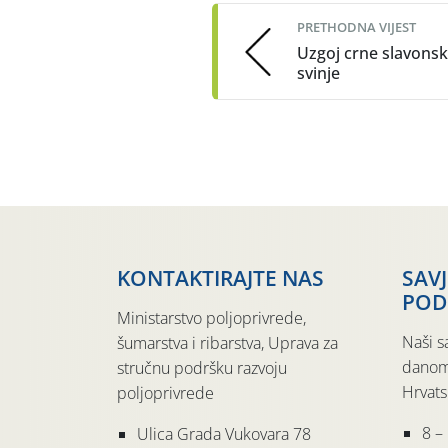
navigation
PRETHODNA VIJEST
Uzgoj crne slavons
svinje
KONTAKTIRAJTE NAS
SAV
POD
Ministarstvo poljoprivrede,
Naši s
šumarstva i ribarstva, Uprava za
danom
stručnu podršku razvoju
Hrvats
poljoprivrede
8 –
Ulica Grada Vukovara 78