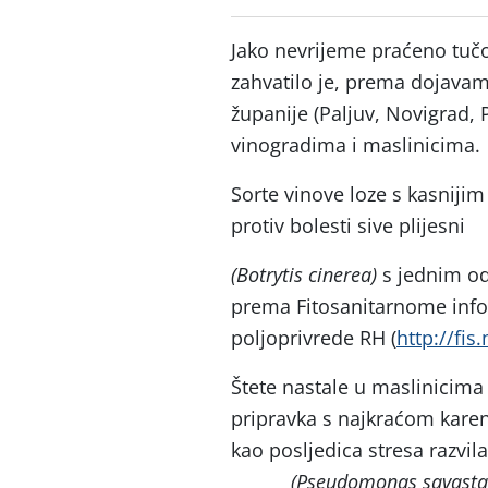
Jako nevrijeme praćeno tu
zahvatilo je, prema dojavam
županije (Paljuv, Novigrad, 
vinogradima i maslinicima.
Sorte vinove loze s kasnijim 
protiv bolesti sive plijesni
(Botrytis cinerea)
s jednim o
prema Fitosanitarnome info
poljoprivrede RH (
http://fis
Štete nastale u maslinicim
pripravka s najkraćom kare
kao posljedica str
(Pseudom