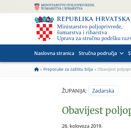
Naslovna stranica
Stručna područja
S
»
Preporuke za zaštitu bilja
»
Obavijest poljop
ŽUPANIJA:
Zadarska
Obavijest poljo
26. kolovoza 2019.