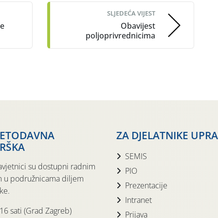
SLJEDEĆA VIJEST
ke
Obavijest
poljoprivrednicima
JETODAVNA
ZA DJELATNIKE UPR
RŠKA
SEMIS
avjetnici su dostupni radnim
PIO
 u podružnicama diljem
Prezentacije
ke.
Intranet
 16 sati (Grad Zagreb)
Prijava