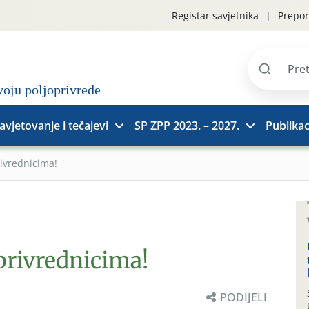
Registar savjetnika
Prepor
Pretraži
stranice
avjetovanje i tečajevi
SP ZPP 2023. – 2027.
Publikac
rivrednicima!
privrednicima!
PODIJELI