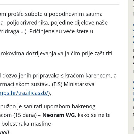
čom prošle subote u popodnevnim satima
a poljoprivrednika, pojedine dijelove naše
Pridraga …). Pričinjene su veće štete u
rokovima dozrijevanja valja čim prije zaštititi
d dozvoljenih pripravaka s kraćom karencom, a
rmacijskom sustavu (FIS) Ministarstva
.mps.hr/trazilicaszb/
).
a nužno je sanirati uporabom bakrenog
ncom (15 dana) –
Neoram WG
, kako se ne bi
esa razvila bolest raka masline
onas savastanoi).