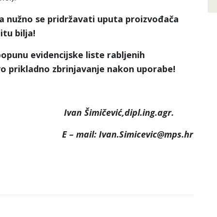
a nužno se pridržavati uputa proizvođača
tu bilja!
unu evidencijske liste rabljenih
vo prikladno zbrinjavanje nakon uporabe!
Ivan Šimičević,dipl.ing.agr.
E – mail: Ivan.Simicevic@mps.hr