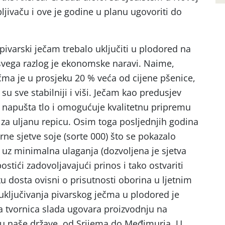
ivaču i ove je godine u planu ugovoriti do
 pivarski ječam trebalo uključiti u plodored na
svega razlog je ekonomske naravi. Naime,
čma je u prosjeku 20 % veća od cijene pšenice,
su sve stabilniji i viši. Ječam kao predusjev
no napušta tlo i omogućuje kvalitetnu pripremu
 za uljanu repicu. Osim toga posljednjih godina
trne sjetve soje (sorte 000) što se pokazalo
 uz minimalna ulaganja (dozvoljena je sjetva
tići zadovoljavajući prinos i tako ostvariti
 dosta ovisni o prisutnosti oborina u ljetnim
 uključivanja pivarskog ječma u plodored je
a tvornica slada ugovara proizvodnju na
u naše države, od Srijema do Međimurja. U