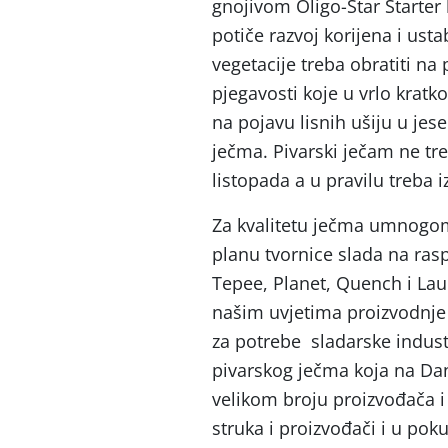
gnojivom Oligo-Star Starter 
potiče razvoj korijena i ust
vegetacije treba obratiti na 
pjegavosti koje u vrlo kratk
na pojavu lisnih ušiju u jes
ječma. Pivarski ječam ne tre
listopada a u pravilu treba i
Za kvalitetu ječma umnogom
planu tvornice slada na ras
Tepee, Planet, Quench i Lau
našim uvjetima proizvodnje 
za potrebe sladarske indust
pivarskog ječma koja na Da
velikom broju proizvođača 
struka i proizvođači i u po