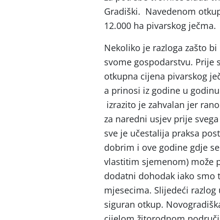
Gradiški. Navedenom otkuplj
12.000 ha pivarskog ječma.
Nekoliko je razloga zašto bi
svome gospodarstvu. Prije 
otkupna cijena pivarskog je
a prinosi iz godine u godinu 
izrazito je zahvalan jer ra
za naredni usjev prije svega
sve je učestalija praksa pos
dobrim i ove godine gdje se
vlastitim sjemenom) može pos
dodatni dohodak iako smo tu
mjesecima. Slijedeći razlog
siguran otkup. Novogradišk
cijelom žitorodnom područj