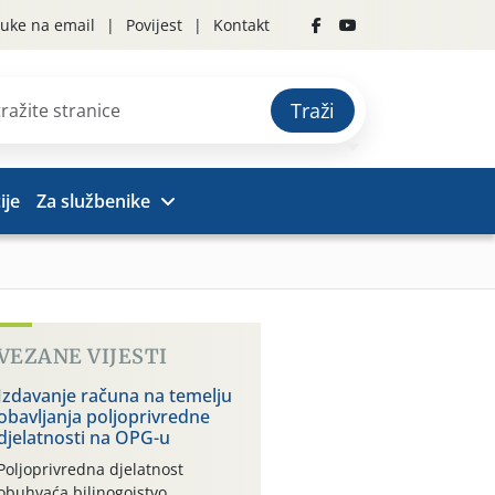
uke na email
Povijest
Kontakt
Traži
ije
Za službenike
VEZANE VIJESTI
Izdavanje računa na temelju
obavljanja poljoprivredne
djelatnosti na OPG-u
Poljoprivredna djelatnost
obuhvaća bilinogojstvo,