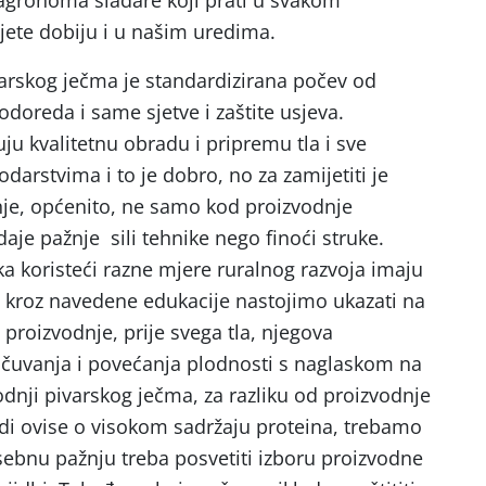
ete dobiju i u našim uredima.
arskog ječma je standardizirana počev od
odoreda i same sjetve i zaštite usjeva.
u kvalitetnu obradu i pripremu tla i sve
darstvima i to je dobro, no za zamijetiti je
nje, općenito, ne samo kod proizvodnje
daje pažnje sili tehnike nego finoći struke.
ka koristeći razne mjere ruralnog razvoja imaju
 kroz navedene edukacije nastojimo ukazati na
proizvodnje, prije svega tla, njegova
očuvanja i povećanja plodnosti s naglaskom na
odnji pivarskog ječma, za razliku od proizvodnje
redi ovise o visokom sadržaju proteina, trebamo
osebnu pažnju treba posvetiti izboru proizvodne