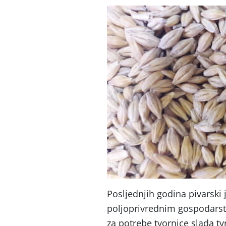
Posljednjih godina pivarski
poljoprivrednim gospodarstv
za potrebe tvornice slada tv