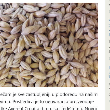
 ječam je sve zastupljeniji u plodoredu na našim
ima. Posljedica je to ugovaranja proizvodnje
rtke Axereal Croatia d.o.o. sa sjedištem u Novoj