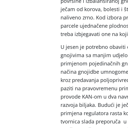
površine i izbalansiranoj gno
ječam od korova, bolesti i š
naliveno zrno. Kod izbora p
parcele ujednačene plodno
treba izbjegavati one na koji
U jesen je potrebno obavit
gnojivima sa manjim udjelom
primjenom pojedinačnih gno
načina gnojidbe umnogome 
kroz predavanja poljoprivr
paziti na pravovremenu pri
provode KAN-om u dva navrat
razvoja biljaka. Budući je j
primjena regulatora rasta koj
tvornica slada preporuča u f