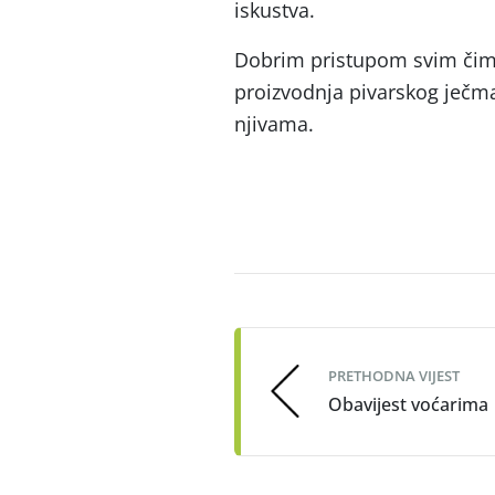
iskustva.
Dobrim pristupom svim čimb
proizvodnja pivarskog ječm
njivama.
Post
navigation
PRETHODNA VIJEST
Obavijest voćarima