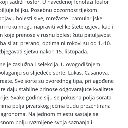
koji sadrži fosfor. U navedenoj fenofazi fosfor
abiljuje biljku. Posebnu pozornost tijekom
pojavu bolesti sive, mrežaste i ramularijske
om roku mogu napraviti velike štete usjevu kao i
en koje prenose virusnu bolest žutu patuljavost
ba sijati prerano, optimalni rokovi su od 1.-10.
zbjegavati sjetvu nakon 15. listopada.
e je zaslužna i selekcija. U ovogodišnjem
polaganju su slijedeće sorte: Lukas, Casanova,
reate. Sve sorte su dvorednog tipa, prilagođene
te daju stabilne prinose odgovarajuće kvalitete
rije. Svake godine siju se pokusna polja sorata
nima polja pivarskog ječma budu prezentirana
i agronoma. Na jednom mjestu sastaje se
kusnom polju razmijene svoja saznanja i