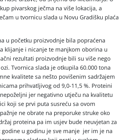
otkup pivarskog ječma na više lokacija, a
ječam u tvornicu slada u Novu Gradišku plaća
na u početku proizvodnje bila popraćena
 klijanje i nicanje te manjkom oborina u
ačni rezultati proizvodnje bili su više nego
lozi. Tvornica slada je otkupila 60.000 tona
imne kvalitete sa nešto povišenim sadržajem
nicama prihvatljivog od 9,0-11,5 %. Proteini
nepoželjni jer negativno utječu na kvalitetu
ici koji se prvi puta susreću sa ovom
pažnje ne obrate na preporuke struke oko
ržaj proteina pa im usjev bude neuvjetan za
z godine u godinu je sve manje jer im je na
agronoma sladare koji prati u svakom