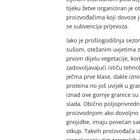
tijeku žetve organiziran je 
proizvođačima koji dovoze 
se subvencija prijevoza.
Iako je prošlogodišnja sezo
sušom, otežanim uvjetima za
prvom dijelu vegetacije, kon
zadovoljavajući ističu tehno
ječma prve klase, dakle izn
proteina no još uvijek u gra
iznad ove gornje granice su 
slada. Obično poljoprivredn
proizvodnjom ako dovoljno 
gnojidbe, imaju povećan sad
otkup. Takvih proizvođača i
raspolaganju tim terenskih 