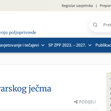
Registar savjetnika
Prepor
Pretraži
stranice
avjetovanje i tečajevi
SP ZPP 2023. – 2027.
Publikac
varskog ječma
PODIJELI