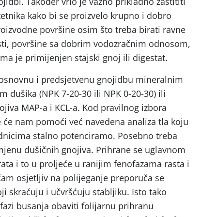
jidbi. Također vrlo je važno prikladno zaštititi
tetnika kako bi se proizvelo krupno i dobro
roizvodne površine osim što treba birati ravne
sti, površine sa dobrim vodozračnim odnosom,
ma je primijenjen stajski gnoj ili digestat.
i osnovnu i predsjetvenu gnojidbu mineralnim
 dušika (NPK 7-20-30 ili NPK 0-20-30) ili
jiva MAP-a i KCL-a. Kod pravilnog izbora
će nam pomoći već navedena analiza tla koju
ednicima stalno potenciramo. Posebno treba
mjenu dušičnih gnojiva. Prihrane se uglavnom
a i to u proljeće u ranijim fenofazama rasta i
ečam osjetljiv na polijeganje preporuča se
i skraćuju i učvršćuju stabljiku. Isto tako
azi busanja obaviti folijarnu prihranu