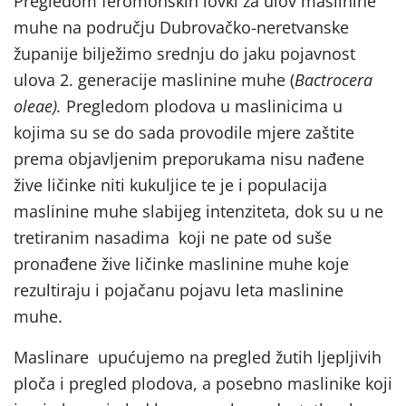
Pregledom feromonskih lovki za ulov maslinine
muhe na području Dubrovačko-neretvanske
županije bilježimo srednju do jaku pojavnost
ulova 2. generacije maslinine muhe (
Bactrocera
oleae).
Pregledom plodova u maslinicima u
kojima su se do sada provodile mjere zaštite
prema objavljenim preporukama nisu nađene
žive ličinke niti kukuljice te je i populacija
maslinine muhe slabijeg intenziteta, dok su u ne
tretiranim nasadima koji ne pate od suše
pronađene žive ličinke maslinine muhe koje
rezultiraju i pojačanu pojavu leta maslinine
muhe.
Maslinare upućujemo na pregled žutih ljepljivih
ploča i pregled plodova, a posebno maslinike koji