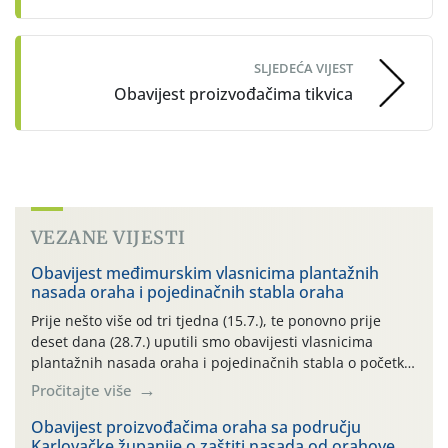
SLJEDEĆA VIJEST
Obavijest proizvođačima tikvica
VEZANE VIJESTI
Obavijest međimurskim vlasnicima plantažnih
nasada oraha i pojedinačnih stabla oraha
Prije nešto više od tri tjedna (15.7.), te ponovno prije
deset dana (28.7.) uputili smo obavijesti vlasnicima
plantažnih nasada oraha i pojedinačnih stabla o početku
leta i ovogodišnjoj potrebi usmjerenog suzbijanja
Pročitajte više
orahove muhe (Rhagoletis completa)! Već dvanaest dana
traje drugi ovogodišnji “toplinski udar”, koji naročito
Obavijest proizvođačima oraha sa području
Karlovačke županije o zaštiti nasada od orahove
izražen zadnja šest dana (31.7.-05.8.), jer najviše