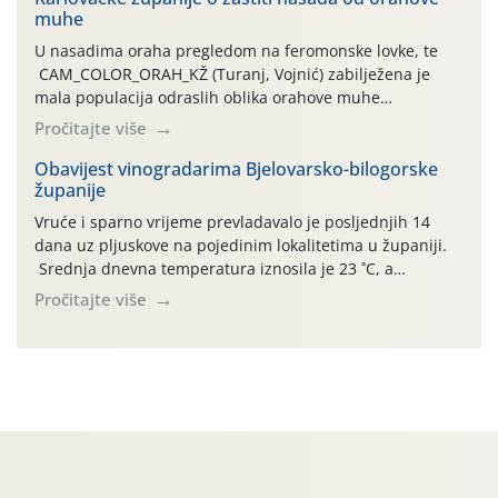
muhe
temperature zraka svakodnevno […]
U nasadima oraha pregledom na feromonske lovke, te
CAM_COLOR_ORAH_KŽ (Turanj, Vojnić) zabilježena je
mala populacija odraslih oblika orahove muhe
(Rhagoletis completa). Niska brojnost može se objasniti
Pročitajte više
činjenicom da je riječ o mladim nasadima s vrlo malim
urodom, što je povezano i s manjim brojem prezimjelih
Obavijest vinogradarima Bjelovarsko-bilogorske
županije
jedinki. U starijim nasadima, na žutim ljepljivim Rebell
pločama s […]
Vruće i sparno vrijeme prevladavalo je posljednjih 14
dana uz pljuskove na pojedinim lokalitetima u županiji.
Srednja dnevna temperatura iznosila je 23 ˚C, a
maksimalne su posljednjih dana dosezale do 35 ˚C.
Pročitajte više
Simptome plamenjače vinove loze (Plasmoparas
viticola) vidljivi su na zapercima i vršnom mladom lišću.
Kako bi i dalje održali zdravu lisnu masu u zaštiti je
moguće […]