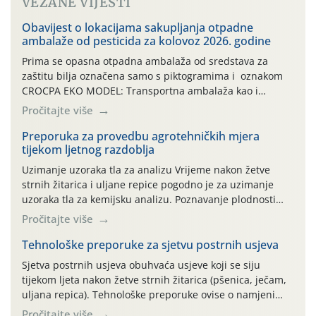
VEZANE VIJESTI
Obavijest o lokacijama sakupljanja otpadne
ambalaže od pesticida za kolovoz 2026. godine
Prima se opasna otpadna ambalaža od sredstava za
zaštitu bilja označena samo s piktogramima i oznakom
CROCPA EKO MODEL: Transportna ambalaža kao i
ambalaža drugih proizvoda koji nisu sredstva za zaštitu
Pročitajte više
bilja (npr. ambalaža od mineralnih gnojiva,) se ne
prihvaća. Korisnicima je osiguran besplatni povrat
Preporuka za provedbu agrotehničkih mjera
tijekom ljetnog razdoblja
prazne ambalaže isključivo ovih tvrtki: AGROCHEM-MAKS,
AGRONOM, ALBAUGH TKI* (PINUS […]
Uzimanje uzoraka tla za analizu Vrijeme nakon žetve
strnih žitarica i uljane repice pogodno je za uzimanje
uzoraka tla za kemijsku analizu. Poznavanje plodnosti
parcele temelj je za pravilnu gnojidbu. Samo
Pročitajte više
izbalansiranom i pravodobnom gnojidbom možemo
osigurati dobre prinose zadovoljavajuće kvalitete. Zbog
Tehnološke preporuke za sjetvu postrnih usjeva
nepoznavanja opskrbljenosti tla i njegove reakcije često
Sjetva postrnih usjeva obuhvaća usjeve koji se siju
se u praksi događa da radi […]
tijekom ljeta nakon žetve strnih žitarica (pšenica, ječam,
uljana repica). Tehnološke preporuke ovise o namjeni
usjeva, odnosno proizvodi li se krma, zrno, zelena
Pročitajte više