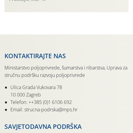
gnojidba ili služi kao pokrovni usjev. Najvažniji
ograničavajući čimbenik je raspoloživa vlaga u tlu pa sve
agrotehničke zahvate treba obaviti odmah nakon žetve
radi očuvanja vlage.
KONTAKTIRAJTE NAS
Ministarstvo poljoprivrede, šumarstva i ribarstva, Uprava za
stručnu podršku razvoju poljoprivrede
Ulica Grada Vukovara 78
10 000 Zagreb
Telefon: ++385 (0)1 6106 692
Email: strucna-podrska@mps.hr
SAVJETODAVNA PODRŠKA