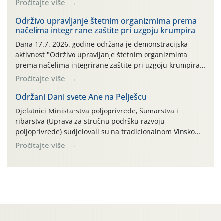
Pročitajte više
bilja (npr. ambalaža od mineralnih gnojiva,) se ne
prihvaća. Korisnicima je osiguran besplatni povrat
Održivo upravljanje štetnim organizmima prema
načelima integrirane zaštite pri uzgoju krumpira
prazne ambalaže isključivo ovih tvrtki: AGROCHEM-MAKS,
AGRONOM, ALBAUGH TKI* (PINUS […]
Dana 17.7. 2026. godine održana je demonstracijska
aktivnost "Održivo upravljanje štetnim organizmima
prema načelima integrirane zaštite pri uzgoju krumpira"
na pokusnom polju "Poredje", kraj naselja Belica (ARKOD
Pročitajte više
parcela ID 2445031) (središnji dio Međimurske županije).
Održani Dani svete Ane na Pelješcu
Djelatnici Ministarstva poljoprivrede, šumarstva i
ribarstva (Uprava za stručnu podršku razvoju
poljoprivrede) sudjelovali su na tradicionalnom Vinskom
forumu, održanom 24.07.2026. godine u Domu vinarske
Pročitajte više
tradicije u Putnikovićima na poluotoku Pelješcu, u
organizaciji PZ Putniković, Zadružni savez Dalmacije,
Udruga Dalmika i općina Ston. Manifestacija, koja se već
sedmu godinu zaredom održava u sklopu proslave Dana
svete […]