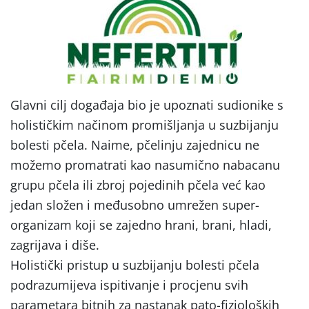
Glavni cilj događaja bio je upoznati sudionike s
holističkim načinom promišljanja u suzbijanju
bolesti pčela. Naime, pčelinju zajednicu ne
možemo promatrati kao nasumično nabacanu
grupu pčela ili zbroj pojedinih pčela već kao
jedan složen i međusobno umrežen super-
organizam koji se zajedno hrani, brani, hladi,
zagrijava i diše.
Holistički pristup u suzbijanju bolesti pčela
podrazumijeva ispitivanje i procjenu svih
parametara bitnih za nastanak pato-fizioloških