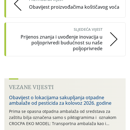
Obavijest proizvođačima koštičavog voća
SLJEDEĆA VIJEST
Prijenos znanja i uvođenje inovacija u
poljoprivredi budućnost su naše
poljoprivrede
VEZANE VIJESTI
Obavijest o lokacijama sakupljanja otpadne
ambalaže od pesticida za kolovoz 2026. godine
Prima se opasna otpadna ambalaža od sredstava za
zaštitu bilja označena samo s piktogramima i oznakom
CROCPA EKO MODEL: Transportna ambalaža kao i
ambalaža drugih proizvoda koji nisu sredstva za zaštitu