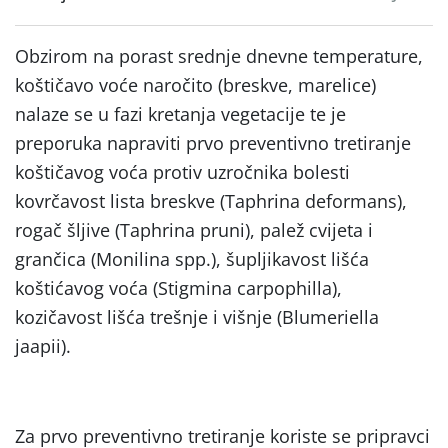
Obzirom na porast srednje dnevne temperature,
koštičavo voće naročito (breskve, marelice)
nalaze se u fazi kretanja vegetacije te je
preporuka napraviti prvo preventivno tretiranje
koštičavog voća protiv uzročnika bolesti
kovrčavost lista breskve (Taphrina deformans),
rogač šljive (Taphrina pruni), palež cvijeta i
grančica (Monilina spp.), šupljikavost lišća
koštićavog voća (Stigmina carpophilla),
kozičavost lišća trešnje i višnje (Blumeriella
jaapii).
Za prvo preventivno tretiranje koriste se pripravci