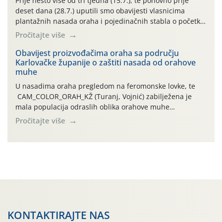
Prije nešto više od tri tjedna (15.7.), te ponovno prije
deset dana (28.7.) uputili smo obavijesti vlasnicima
plantažnih nasada oraha i pojedinačnih stabla o početku
leta i ovogodišnjoj potrebi usmjerenog suzbijanja
Pročitajte više
orahove muhe (Rhagoletis completa)! Već dvanaest dana
traje drugi ovogodišnji “toplinski udar”, koji naročito
Obavijest proizvođačima oraha sa području
Karlovačke županije o zaštiti nasada od orahove
izražen zadnja šest dana (31.7.-05.8.), jer najviše
muhe
temperature zraka svakodnevno […]
U nasadima oraha pregledom na feromonske lovke, te
CAM_COLOR_ORAH_KŽ (Turanj, Vojnić) zabilježena je
mala populacija odraslih oblika orahove muhe
(Rhagoletis completa). Niska brojnost može se objasniti
Pročitajte više
činjenicom da je riječ o mladim nasadima s vrlo malim
urodom, što je povezano i s manjim brojem prezimjelih
jedinki. U starijim nasadima, na žutim ljepljivim Rebell
pločama s […]
KONTAKTIRAJTE NAS