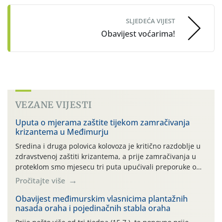
SLJEDEĆA VIJEST
Obavijest voćarima!
VEZANE VIJESTI
Uputa o mjerama zaštite tijekom zamračivanja
krizantema u Međimurju
Sredina i druga polovica kolovoza je kritično razdoblje u
zdravstvenoj zaštiti krizantema, a prije zamračivanja u
proteklom smo mjesecu tri puta upućivali preporuke o
preventivnim mjerama zaštite krizantema od najčešćih
Pročitajte više
uzročnika bolesti, štetnika i fito-fagnih grinja (23.7., 14.7.,
06.7.)! Na početku ovog mjeseca je zabilježeno je
Obavijest međimurskim vlasnicima plantažnih
nasada oraha i pojedinačnih stabla oraha
povijesno i ekstremno vruće meteorološko razdoblje, uz
najviše temperature […]