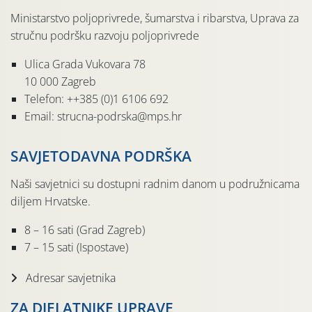
Ministarstvo poljoprivrede, šumarstva i ribarstva, Uprava za
stručnu podršku razvoju poljoprivrede
Ulica Grada Vukovara 78
10 000 Zagreb
Telefon: ++385 (0)1 6106 692
Email: strucna-podrska@mps.hr
SAVJETODAVNA PODRŠKA
Naši savjetnici su dostupni radnim danom u podružnicama
diljem Hrvatske.
8 – 16 sati (Grad Zagreb)
7 – 15 sati (Ispostave)
Adresar savjetnika
ZA DJELATNIKE UPRAVE