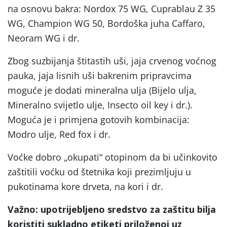
na osnovu bakra: Nordox 75 WG, Cuprablau Z 35
WG, Champion WG 50, Bordoška juha Caffaro,
Neoram WG i dr.
Zbog suzbijanja štitastih uši, jaja crvenog voćnog
pauka, jaja lisnih uši bakrenim pripravcima
moguće je dodati mineralna ulja (Bijelo ulja,
Mineralno svijetlo ulje, Insecto oil key i dr.).
Moguća je i primjena gotovih kombinacija:
Modro ulje, Red fox i dr.
Voćke dobro „okupati“ otopinom da bi učinkovito
zaštitili voćku od štetnika koji prezimljuju u
pukotinama kore drveta, na kori i dr.
Važno: upotrijebljeno sredstvo za zaštitu bilja
koristiti sukladno etiketi priloženoj uz