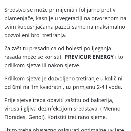
Sredstvo se može primijeniti i folijarno protiv
plamenjače, kasnije u vegetaciji na otvorenom na
svim kupusnjačama pazeći samo na maksimalno
dozvoljeni broj tretiranja.
Za zaštitu presadnica od bolesti polijeganja
rasada može se koristiti
PREVICUR ENERGY
i to
prilikom sjetve ili nakon sjetve.
Prilikom sjetve je dozvoljeno tretiranje u količini
od 6ml na 1m kvadratni, uz primjenu 2-4 l vode.
Prije sjetve treba obaviti zaštitu od bakterija,
virusa i gljiva dezinfekcijom sredstava: ( Menno,
Florades, Genol). Koristiti tretirano sjeme.
Uz to treba obavezno osigurati optimalne uvijete