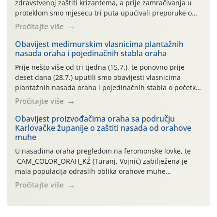
zdravstvenoj zaštiti krizantema, a prije zamračivanja u
proteklom smo mjesecu tri puta upućivali preporuke o
preventivnim mjerama zaštite krizantema od najčešćih
Pročitajte više
uzročnika bolesti, štetnika i fito-fagnih grinja (23.7., 14.7.,
06.7.)! Na početku ovog mjeseca je zabilježeno je
Obavijest međimurskim vlasnicima plantažnih
nasada oraha i pojedinačnih stabla oraha
povijesno i ekstremno vruće meteorološko razdoblje, uz
najviše temperature […]
Prije nešto više od tri tjedna (15.7.), te ponovno prije
deset dana (28.7.) uputili smo obavijesti vlasnicima
plantažnih nasada oraha i pojedinačnih stabla o početku
leta i ovogodišnjoj potrebi usmjerenog suzbijanja
Pročitajte više
orahove muhe (Rhagoletis completa)! Već dvanaest dana
traje drugi ovogodišnji “toplinski udar”, koji naročito
Obavijest proizvođačima oraha sa području
Karlovačke županije o zaštiti nasada od orahove
izražen zadnja šest dana (31.7.-05.8.), jer najviše
muhe
temperature zraka svakodnevno […]
U nasadima oraha pregledom na feromonske lovke, te
CAM_COLOR_ORAH_KŽ (Turanj, Vojnić) zabilježena je
mala populacija odraslih oblika orahove muhe
(Rhagoletis completa). Niska brojnost može se objasniti
Pročitajte više
činjenicom da je riječ o mladim nasadima s vrlo malim
urodom, što je povezano i s manjim brojem prezimjelih
jedinki. U starijim nasadima, na žutim ljepljivim Rebell