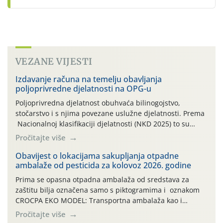
VEZANE VIJESTI
Izdavanje računa na temelju obavljanja
poljoprivredne djelatnosti na OPG-u
Poljoprivredna djelatnost obuhvaća bilinogojstvo,
stočarstvo i s njima povezane uslužne djelatnosti. Prema
Nacionalnoj klasifikaciji djelatnosti (NKD 2025) to su
skupne 01.1, 01.2, 01.3, 01.4, 01.5 i 01.6. Djelatnost
Pročitajte više
prerade poljoprivrednih proizvoda je svako djelovanje na
poljoprivredni proizvod čiji je rezultat proizvod koji
Obavijest o lokacijama sakupljanja otpadne
ambalaže od pesticida za kolovoz 2026. godine
također može biti poljoprivredni proizvod poput npr.
maslinovog ulja, bučinog ulja, vino od […]
Prima se opasna otpadna ambalaža od sredstava za
zaštitu bilja označena samo s piktogramima i oznakom
CROCPA EKO MODEL: Transportna ambalaža kao i
ambalaža drugih proizvoda koji nisu sredstva za zaštitu
Pročitajte više
bilja (npr. ambalaža od mineralnih gnojiva,) se ne