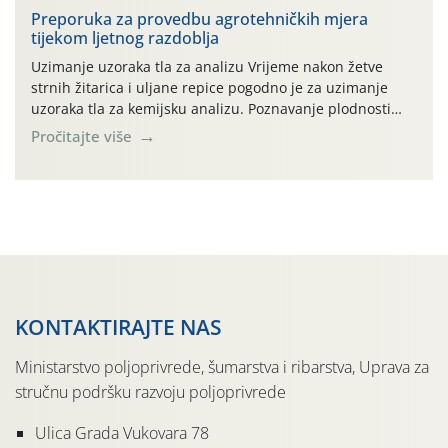
prihvaća. Korisnicima je osiguran besplatni povrat
Preporuka za provedbu agrotehničkih mjera
tijekom ljetnog razdoblja
prazne ambalaže isključivo ovih tvrtki: AGROCHEM-MAKS,
AGRONOM, ALBAUGH TKI* (PINUS […]
Uzimanje uzoraka tla za analizu Vrijeme nakon žetve
strnih žitarica i uljane repice pogodno je za uzimanje
uzoraka tla za kemijsku analizu. Poznavanje plodnosti
parcele temelj je za pravilnu gnojidbu. Samo
Pročitajte više
izbalansiranom i pravodobnom gnojidbom možemo
osigurati dobre prinose zadovoljavajuće kvalitete. Zbog
nepoznavanja opskrbljenosti tla i njegove reakcije često
se u praksi događa da radi […]
KONTAKTIRAJTE NAS
Ministarstvo poljoprivrede, šumarstva i ribarstva, Uprava za
stručnu podršku razvoju poljoprivrede
Ulica Grada Vukovara 78