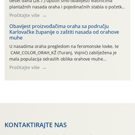
deset dana (28.7.) uputili smo obavijesti vlasnicima
plantažnih nasada oraha i pojedinačnih stabla o početku
leta i ovogodišnjoj potrebi usmjerenog suzbijanja
Pročitajte više
orahove muhe (Rhagoletis completa)! Već dvanaest dana
traje drugi ovogodišnji “toplinski udar”, koji naročito
Obavijest proizvođačima oraha sa području
Karlovačke županije o zaštiti nasada od orahove
izražen zadnja šest dana (31.7.-05.8.), jer najviše
muhe
temperature zraka svakodnevno […]
U nasadima oraha pregledom na feromonske lovke, te
CAM_COLOR_ORAH_KŽ (Turanj, Vojnić) zabilježena je
mala populacija odraslih oblika orahove muhe
(Rhagoletis completa). Niska brojnost može se objasniti
Pročitajte više
činjenicom da je riječ o mladim nasadima s vrlo malim
urodom, što je povezano i s manjim brojem prezimjelih
jedinki. U starijim nasadima, na žutim ljepljivim Rebell
pločama s […]
KONTAKTIRAJTE NAS