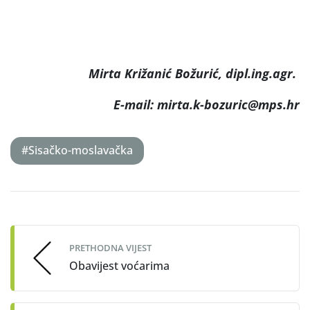
Mirta Križanić Božurić, dipl.ing.agr.
E-mail: mirta.k-bozuric@mps.hr
#Sisačko-moslavačka
Post
navigation
PRETHODNA VIJEST
Obavijest voćarima