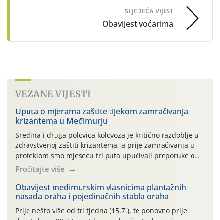
SLJEDEĆA VIJEST
Obavijest voćarima
VEZANE VIJESTI
Uputa o mjerama zaštite tijekom zamračivanja
krizantema u Međimurju
Sredina i druga polovica kolovoza je kritično razdoblje u
zdravstvenoj zaštiti krizantema, a prije zamračivanja u
proteklom smo mjesecu tri puta upućivali preporuke o
preventivnim mjerama zaštite krizantema od najčešćih
Pročitajte više
uzročnika bolesti, štetnika i fito-fagnih grinja (23.7., 14.7.,
06.7.)! Na početku ovog mjeseca je zabilježeno je
Obavijest međimurskim vlasnicima plantažnih
nasada oraha i pojedinačnih stabla oraha
povijesno i ekstremno vruće meteorološko razdoblje, uz
najviše temperature […]
Prije nešto više od tri tjedna (15.7.), te ponovno prije