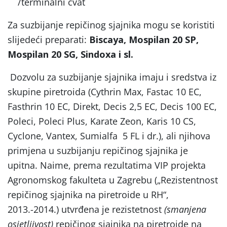
/terminalni cvat
Za suzbijanje repičinog sjajnika mogu se koristiti
slijedeći preparati:
Biscaya, Mospilan 20 SP,
Mospilan 20 SG, Sindoxa i sl.
Dozvolu za suzbijanje sjajnika imaju i sredstva iz
skupine piretroida (Cythrin Max, Fastac 10 EC,
Fasthrin 10 EC, Direkt, Decis 2,5 EC, Decis 100 EC,
Poleci, Poleci Plus, Karate Zeon, Karis 10 CS,
Cyclone, Vantex, Sumialfa 5 FL i dr.), ali njihova
primjena u suzbijanju repičinog sjajnika je
upitna. Naime, prema rezultatima VIP projekta
Agronomskog fakulteta u Zagrebu („Rezistentnost
repičinog sjajnika na piretroide u RH“,
2013.-2014.) utvrđena je rezistetnost
(smanjena
osjetljivost)
repičinog sjajnika na piretroide na