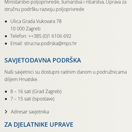
Ministarstvo poljoprivrede, šumarstva i ribarstva, Uprava za
stručnu podršku razvoju poljoprivrede
Ulica Grada Vukovara 78
10 000 Zagreb
Telefon: ++385 (0)1 6106 692
Email: strucna-podrska@mps.hr
SAVJETODAVNA PODRŠKA
Naši savjetnici su dostupni radnim danom u podružnicama
diljem Hrvatske.
8 – 16 sati (Grad Zagreb)
7 – 15 sati (Ispostave)
Adresar savjetnika
ZA DJELATNIKE UPRAVE