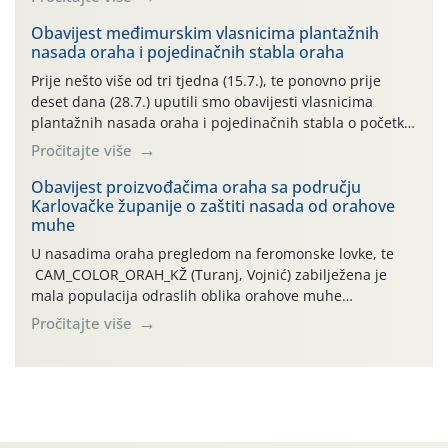
uzročnika bolesti, štetnika i fito-fagnih grinja (23.7., 14.7.,
06.7.)! Na početku ovog mjeseca je zabilježeno je
Obavijest međimurskim vlasnicima plantažnih
nasada oraha i pojedinačnih stabla oraha
povijesno i ekstremno vruće meteorološko razdoblje, uz
najviše temperature […]
Prije nešto više od tri tjedna (15.7.), te ponovno prije
deset dana (28.7.) uputili smo obavijesti vlasnicima
plantažnih nasada oraha i pojedinačnih stabla o početku
leta i ovogodišnjoj potrebi usmjerenog suzbijanja
Pročitajte više
orahove muhe (Rhagoletis completa)! Već dvanaest dana
traje drugi ovogodišnji “toplinski udar”, koji naročito
Obavijest proizvođačima oraha sa području
Karlovačke županije o zaštiti nasada od orahove
izražen zadnja šest dana (31.7.-05.8.), jer najviše
muhe
temperature zraka svakodnevno […]
U nasadima oraha pregledom na feromonske lovke, te
CAM_COLOR_ORAH_KŽ (Turanj, Vojnić) zabilježena je
mala populacija odraslih oblika orahove muhe
(Rhagoletis completa). Niska brojnost može se objasniti
Pročitajte više
činjenicom da je riječ o mladim nasadima s vrlo malim
urodom, što je povezano i s manjim brojem prezimjelih
jedinki. U starijim nasadima, na žutim ljepljivim Rebell
pločama s […]