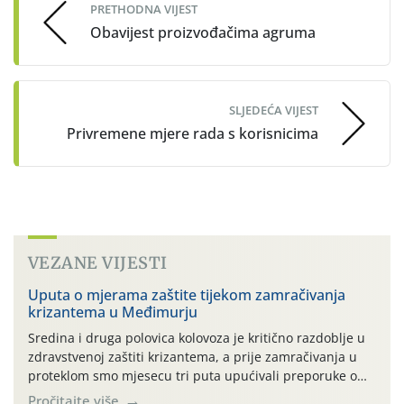
PRETHODNA VIJEST
Obavijest proizvođačima agruma
SLJEDEĆA VIJEST
Privremene mjere rada s korisnicima
VEZANE VIJESTI
Uputa o mjerama zaštite tijekom zamračivanja
krizantema u Međimurju
Sredina i druga polovica kolovoza je kritično razdoblje u
zdravstvenoj zaštiti krizantema, a prije zamračivanja u
proteklom smo mjesecu tri puta upućivali preporuke o
preventivnim mjerama zaštite krizantema od najčešćih
Pročitajte više