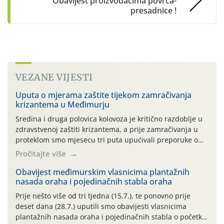
Obavijest proizvođačima povrća-
presadnice !
VEZANE VIJESTI
Uputa o mjerama zaštite tijekom zamračivanja
krizantema u Međimurju
Sredina i druga polovica kolovoza je kritično razdoblje u
zdravstvenoj zaštiti krizantema, a prije zamračivanja u
proteklom smo mjesecu tri puta upućivali preporuke o
preventivnim mjerama zaštite krizantema od najčešćih
Pročitajte više
uzročnika bolesti, štetnika i fito-fagnih grinja (23.7., 14.7.,
06.7.)! Na početku ovog mjeseca je zabilježeno je
Obavijest međimurskim vlasnicima plantažnih
nasada oraha i pojedinačnih stabla oraha
povijesno i ekstremno vruće meteorološko razdoblje, uz
najviše temperature […]
Prije nešto više od tri tjedna (15.7.), te ponovno prije
deset dana (28.7.) uputili smo obavijesti vlasnicima
plantažnih nasada oraha i pojedinačnih stabla o početku