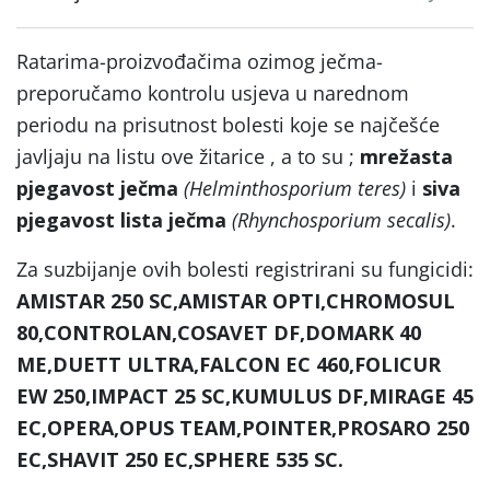
Ratarima-proizvođačima ozimog ječma-
preporučamo kontrolu usjeva u narednom
periodu na prisutnost bolesti koje se najčešće
javljaju na listu ove žitarice , a to su ;
mrežasta
pjegavost ječma
(Helminthosporium teres)
i
siva
pjegavost lista ječma
(Rhynchosporium secalis)
.
Za suzbijanje ovih bolesti registrirani su fungicidi:
AMISTAR 250 SC,AMISTAR OPTI,CHROMOSUL
80,CONTROLAN,COSAVET DF,DOMARK 40
ME,DUETT ULTRA,FALCON EC 460,FOLICUR
EW 250,IMPACT 25 SC,KUMULUS DF,MIRAGE 45
EC,OPERA,OPUS TEAM,POINTER,PROSARO 250
EC,SHAVIT 250 EC,SPHERE 535 SC.