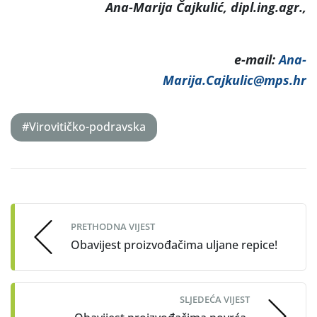
Ana-Marija Čajkulić, dipl.ing.agr.,
e-mail:
Ana-
Marija.Cajkulic@mps.hr
#Virovitičko-podravska
Post
navigation
PRETHODNA VIJEST
Obavijest proizvođačima uljane repice!
SLJEDEĆA VIJEST