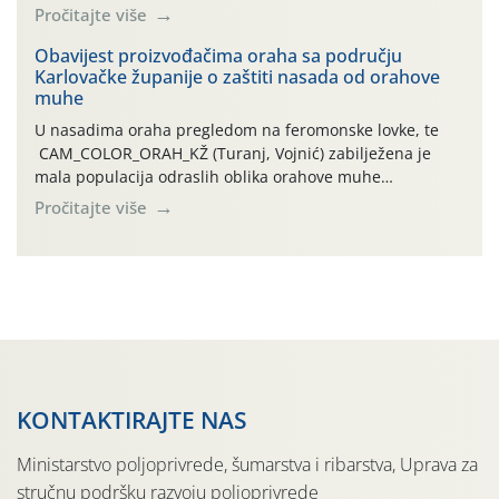
leta i ovogodišnjoj potrebi usmjerenog suzbijanja
Pročitajte više
orahove muhe (Rhagoletis completa)! Već dvanaest dana
traje drugi ovogodišnji “toplinski udar”, koji naročito
Obavijest proizvođačima oraha sa području
Karlovačke županije o zaštiti nasada od orahove
izražen zadnja šest dana (31.7.-05.8.), jer najviše
muhe
temperature zraka svakodnevno […]
U nasadima oraha pregledom na feromonske lovke, te
CAM_COLOR_ORAH_KŽ (Turanj, Vojnić) zabilježena je
mala populacija odraslih oblika orahove muhe
(Rhagoletis completa). Niska brojnost može se objasniti
Pročitajte više
činjenicom da je riječ o mladim nasadima s vrlo malim
urodom, što je povezano i s manjim brojem prezimjelih
jedinki. U starijim nasadima, na žutim ljepljivim Rebell
pločama s […]
KONTAKTIRAJTE NAS
Ministarstvo poljoprivrede, šumarstva i ribarstva, Uprava za
stručnu podršku razvoju poljoprivrede