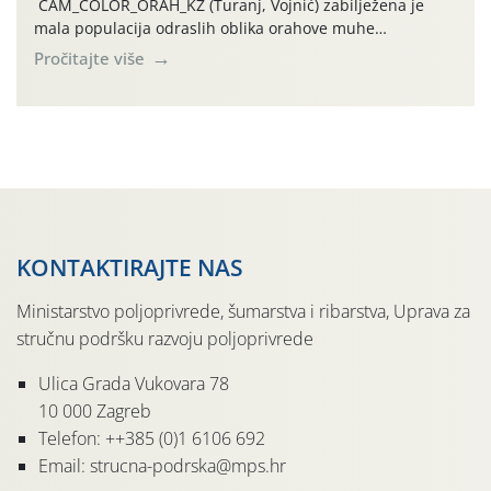
CAM_COLOR_ORAH_KŽ (Turanj, Vojnić) zabilježena je
mala populacija odraslih oblika orahove muhe
(Rhagoletis completa). Niska brojnost može se objasniti
Pročitajte više
činjenicom da je riječ o mladim nasadima s vrlo malim
urodom, što je povezano i s manjim brojem prezimjelih
jedinki. U starijim nasadima, na žutim ljepljivim Rebell
pločama s […]
KONTAKTIRAJTE NAS
Ministarstvo poljoprivrede, šumarstva i ribarstva, Uprava za
stručnu podršku razvoju poljoprivrede
Ulica Grada Vukovara 78
10 000 Zagreb
Telefon: ++385 (0)1 6106 692
Email: strucna-podrska@mps.hr