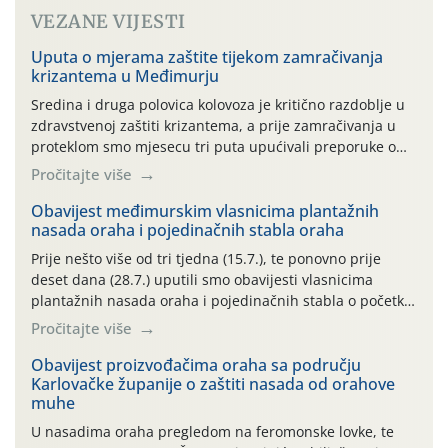
VEZANE VIJESTI
Uputa o mjerama zaštite tijekom zamračivanja
krizantema u Međimurju
Sredina i druga polovica kolovoza je kritično razdoblje u
zdravstvenoj zaštiti krizantema, a prije zamračivanja u
proteklom smo mjesecu tri puta upućivali preporuke o
preventivnim mjerama zaštite krizantema od najčešćih
Pročitajte više
uzročnika bolesti, štetnika i fito-fagnih grinja (23.7., 14.7.,
06.7.)! Na početku ovog mjeseca je zabilježeno je
Obavijest međimurskim vlasnicima plantažnih
nasada oraha i pojedinačnih stabla oraha
povijesno i ekstremno vruće meteorološko razdoblje, uz
najviše temperature […]
Prije nešto više od tri tjedna (15.7.), te ponovno prije
deset dana (28.7.) uputili smo obavijesti vlasnicima
plantažnih nasada oraha i pojedinačnih stabla o početku
leta i ovogodišnjoj potrebi usmjerenog suzbijanja
Pročitajte više
orahove muhe (Rhagoletis completa)! Već dvanaest dana
traje drugi ovogodišnji “toplinski udar”, koji naročito
Obavijest proizvođačima oraha sa području
Karlovačke županije o zaštiti nasada od orahove
izražen zadnja šest dana (31.7.-05.8.), jer najviše
muhe
temperature zraka svakodnevno […]
U nasadima oraha pregledom na feromonske lovke, te