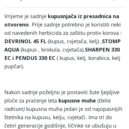
Vrijeme je sadnje
kupusnjača iz presadnica na
otvoreno
. Prije sadnje potrebno je koristiti neki
od navedenih herbicida za zaštitu protiv korova :
DEVRINOL 45 FL
(kupus, cvjetača, kelj) ,
STOMP
AQUA
(kupus , brokula, cvjetača),
SHARPEN 330
EC i PENDUS 330 EC
( kupus, kelj, korabica, kelj
pupčar).
Nakon sadnje poželjno je postaviti žute ljepljive
ploče za praćenje leta
kupusne muhe
(Delia
radicum)
kupusna muha jedan je od najopasnijih
štetnika na kupusu, kelju, cvjetači. Ima tri do
četiri generacije godišnje, ličinke se ubušuju u