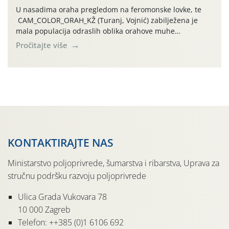
U nasadima oraha pregledom na feromonske lovke, te
CAM_COLOR_ORAH_KŽ (Turanj, Vojnić) zabilježena je
mala populacija odraslih oblika orahove muhe
(Rhagoletis completa). Niska brojnost može se objasniti
Pročitajte više
činjenicom da je riječ o mladim nasadima s vrlo malim
urodom, što je povezano i s manjim brojem prezimjelih
jedinki. U starijim nasadima, na žutim ljepljivim Rebell
pločama s […]
KONTAKTIRAJTE NAS
Ministarstvo poljoprivrede, šumarstva i ribarstva, Uprava za
stručnu podršku razvoju poljoprivrede
Ulica Grada Vukovara 78
10 000 Zagreb
Telefon: ++385 (0)1 6106 692