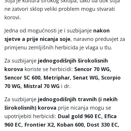
Soja je kultura širokog sklopa, tako da dok soja
ne zatvori sklop veliki problem mogu stvarati
korovi.
Jedna od mogućnosti je i suzbijanje
nakon
sjetve a prije nicanja soje
, naravno preduvjet za
primjenu zemljišnih herbicida je vlaga u tlu.
Za suzbijanje
jednogodišnjih širokolisnih
korova
koriste se herbicidi:
Sencor 70 WG,
Sencor SC 600, Metriphar, Senat WG, Scorpio
70 WG, Mistral 70 WG
i dr.
Za suzbijanje
jednogodišnjih travnih (i nekih
širokolisnih) korova
prije nicanja mogu se
upotrijebiti herbicidi:
Dual gold 960 EC, Efica
960 EC, Frontier X2, Koban 600, Dost 330 EC,