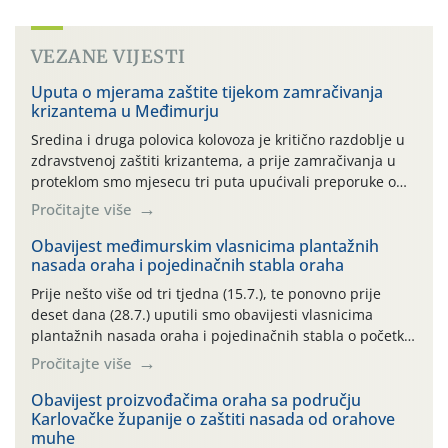
VEZANE VIJESTI
Uputa o mjerama zaštite tijekom zamračivanja
krizantema u Međimurju
Sredina i druga polovica kolovoza je kritično razdoblje u
zdravstvenoj zaštiti krizantema, a prije zamračivanja u
proteklom smo mjesecu tri puta upućivali preporuke o
preventivnim mjerama zaštite krizantema od najčešćih
Pročitajte više
uzročnika bolesti, štetnika i fito-fagnih grinja (23.7., 14.7.,
06.7.)! Na početku ovog mjeseca je zabilježeno je
Obavijest međimurskim vlasnicima plantažnih
nasada oraha i pojedinačnih stabla oraha
povijesno i ekstremno vruće meteorološko razdoblje, uz
najviše temperature […]
Prije nešto više od tri tjedna (15.7.), te ponovno prije
deset dana (28.7.) uputili smo obavijesti vlasnicima
plantažnih nasada oraha i pojedinačnih stabla o početku
leta i ovogodišnjoj potrebi usmjerenog suzbijanja
Pročitajte više
orahove muhe (Rhagoletis completa)! Već dvanaest dana
traje drugi ovogodišnji “toplinski udar”, koji naročito
Obavijest proizvođačima oraha sa području
Karlovačke županije o zaštiti nasada od orahove
izražen zadnja šest dana (31.7.-05.8.), jer najviše
muhe
temperature zraka svakodnevno […]