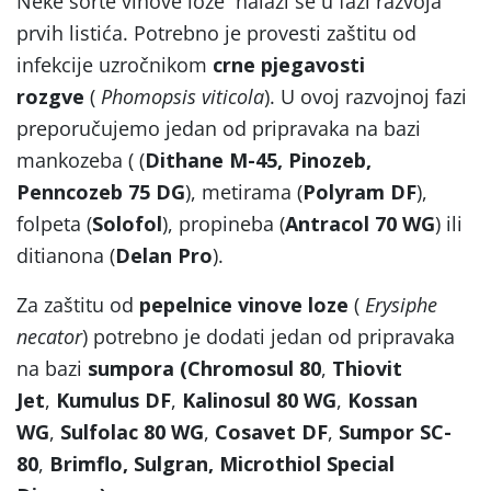
Neke sorte vinove loze nalazi se u fazi razvoja
prvih listića. Potrebno je provesti zaštitu od
infekcije uzročnikom
crne pjegavosti
rozgve
(
Phomopsis viticola
). U ovoj razvojnoj fazi
preporučujemo jedan od pripravaka na bazi
mankozeba ( (
Dithane M-45, Pinozeb,
Penncozeb 75 DG
), metirama (
Polyram DF
),
folpeta (
Solofol
), propineba (
Antracol 70 WG
) ili
ditianona (
Delan Pro
).
Za zaštitu od
pepelnice vinove loze
(
Erysiphe
necator
) potrebno je dodati jedan od pripravaka
na bazi
sumpora (Chromosul 80
,
Thiovit
Jet
,
Kumulus DF
,
Kalinosul 80 WG
,
Kossan
WG
,
Sulfolac 80 WG
,
Cosavet DF
,
Sumpor SC-
80
,
Brimflo, Sulgran, Microthiol Special