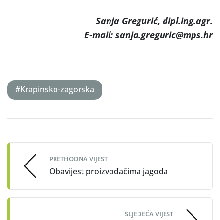
Sanja Gregurić, dipl.ing.agr.
E-mail: sanja.greguric@mps.hr
#Krapinsko-zagorska
Post
navigation
PRETHODNA VIJEST
Obavijest proizvođačima jagoda
SLJEDEĆA VIJEST