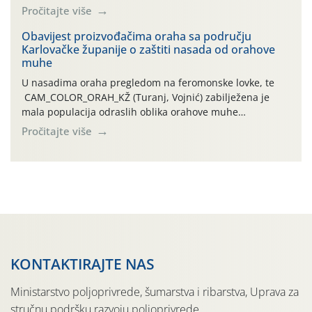
leta i ovogodišnjoj potrebi usmjerenog suzbijanja
Pročitajte više
orahove muhe (Rhagoletis completa)! Već dvanaest dana
traje drugi ovogodišnji “toplinski udar”, koji naročito
Obavijest proizvođačima oraha sa području
Karlovačke županije o zaštiti nasada od orahove
izražen zadnja šest dana (31.7.-05.8.), jer najviše
muhe
temperature zraka svakodnevno […]
U nasadima oraha pregledom na feromonske lovke, te
CAM_COLOR_ORAH_KŽ (Turanj, Vojnić) zabilježena je
mala populacija odraslih oblika orahove muhe
(Rhagoletis completa). Niska brojnost može se objasniti
Pročitajte više
činjenicom da je riječ o mladim nasadima s vrlo malim
urodom, što je povezano i s manjim brojem prezimjelih
jedinki. U starijim nasadima, na žutim ljepljivim Rebell
pločama s […]
KONTAKTIRAJTE NAS
Ministarstvo poljoprivrede, šumarstva i ribarstva, Uprava za
stručnu podršku razvoju poljoprivrede