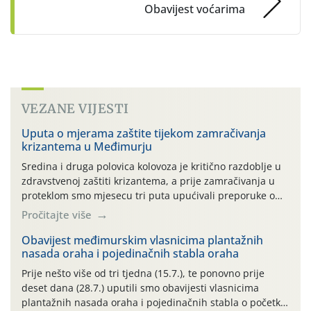
Obavijest voćarima
VEZANE VIJESTI
Uputa o mjerama zaštite tijekom zamračivanja
krizantema u Međimurju
Sredina i druga polovica kolovoza je kritično razdoblje u
zdravstvenoj zaštiti krizantema, a prije zamračivanja u
proteklom smo mjesecu tri puta upućivali preporuke o
preventivnim mjerama zaštite krizantema od najčešćih
Pročitajte više
uzročnika bolesti, štetnika i fito-fagnih grinja (23.7., 14.7.,
06.7.)! Na početku ovog mjeseca je zabilježeno je
Obavijest međimurskim vlasnicima plantažnih
nasada oraha i pojedinačnih stabla oraha
povijesno i ekstremno vruće meteorološko razdoblje, uz
najviše temperature […]
Prije nešto više od tri tjedna (15.7.), te ponovno prije
deset dana (28.7.) uputili smo obavijesti vlasnicima
plantažnih nasada oraha i pojedinačnih stabla o početku