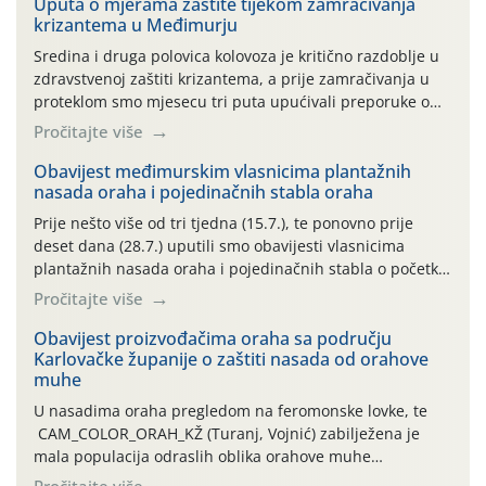
Uputa o mjerama zaštite tijekom zamračivanja
krizantema u Međimurju
Sredina i druga polovica kolovoza je kritično razdoblje u
zdravstvenoj zaštiti krizantema, a prije zamračivanja u
proteklom smo mjesecu tri puta upućivali preporuke o
preventivnim mjerama zaštite krizantema od najčešćih
Pročitajte više
uzročnika bolesti, štetnika i fito-fagnih grinja (23.7., 14.7.,
06.7.)! Na početku ovog mjeseca je zabilježeno je
Obavijest međimurskim vlasnicima plantažnih
nasada oraha i pojedinačnih stabla oraha
povijesno i ekstremno vruće meteorološko razdoblje, uz
najviše temperature […]
Prije nešto više od tri tjedna (15.7.), te ponovno prije
deset dana (28.7.) uputili smo obavijesti vlasnicima
plantažnih nasada oraha i pojedinačnih stabla o početku
leta i ovogodišnjoj potrebi usmjerenog suzbijanja
Pročitajte više
orahove muhe (Rhagoletis completa)! Već dvanaest dana
traje drugi ovogodišnji “toplinski udar”, koji naročito
Obavijest proizvođačima oraha sa području
Karlovačke županije o zaštiti nasada od orahove
izražen zadnja šest dana (31.7.-05.8.), jer najviše
muhe
temperature zraka svakodnevno […]
U nasadima oraha pregledom na feromonske lovke, te
CAM_COLOR_ORAH_KŽ (Turanj, Vojnić) zabilježena je
mala populacija odraslih oblika orahove muhe
(Rhagoletis completa). Niska brojnost može se objasniti
Pročitajte više