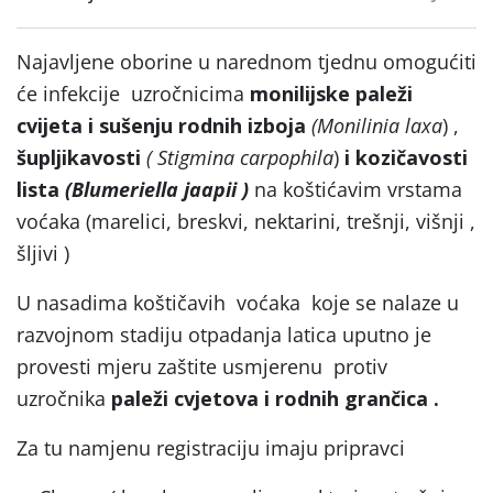
Najavljene oborine u narednom tjednu omogućiti
će infekcije uzročnicima
monilijske paleži
cvijeta i sušenju rodnih izboja
(Monilinia laxa
) ,
šupljikavosti
( Stigmina carpophila
)
i kozičavosti
lista
(Blumeriella jaapii )
na koštićavim vrstama
voćaka (marelici, breskvi, nektarini, trešnji, višnji ,
šljivi )
U nasadima koštičavih voćaka koje se nalaze u
razvojnom stadiju otpadanja latica uputno je
provesti mjeru zaštite usmjerenu protiv
uzročnika
paleži cvjetova i rodnih grančica .
Za tu namjenu registraciju imaju pripravci