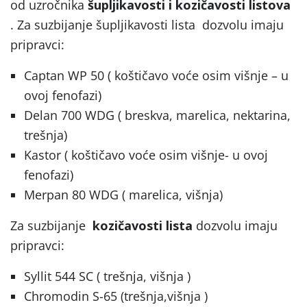
od uzročnika
šupljikavosti i kozičavosti listova
. Za suzbijanje šupljikavosti lista dozvolu imaju
pripravci:
Captan WP 50 ( koštičavo voće osim višnje – u
ovoj fenofazi)
Delan 700 WDG ( breskva, marelica, nektarina,
trešnja)
Kastor ( koštičavo voće osim višnje- u ovoj
fenofazi)
Merpan 80 WDG ( marelica, višnja)
Za suzbijanje
kozičavosti lista
dozvolu imaju
pripravci:
Syllit 544 SC ( trešnja, višnja )
Chromodin S-65 (trešnja,višnja )