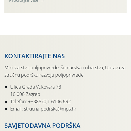
činjenicom da je riječ o mladim nasadima s vrlo malim
urodom, što je povezano i s manjim brojem prezimjelih
jedinki. U starijim nasadima, na žutim ljepljivim Rebell
pločama s […]
KONTAKTIRAJTE NAS
Ministarstvo poljoprivrede, šumarstva i ribarstva, Uprava za
stručnu podršku razvoju poljoprivrede
Ulica Grada Vukovara 78
10 000 Zagreb
Telefon: ++385 (0)1 6106 692
Email: strucna-podrska@mps.hr
SAVJETODAVNA PODRŠKA